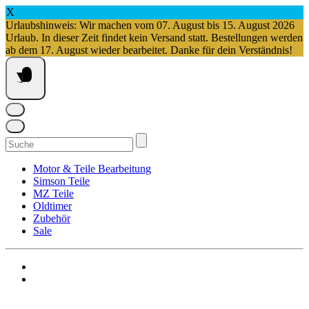
X
Urlaubshinweis: Wir machen vom 07. August bis 15. August 2026
Urlaub. In dieser Zeit findet kein Versand statt. Bestellungen werden
ab dem 17. August wieder bearbeitet. Danke für dein Verständnis!
Springe
zum
Inhalt
Suchen
nach:
Motor & Teile Bearbeitung
Simson Teile
MZ Teile
Oldtimer
Zubehör
Sale