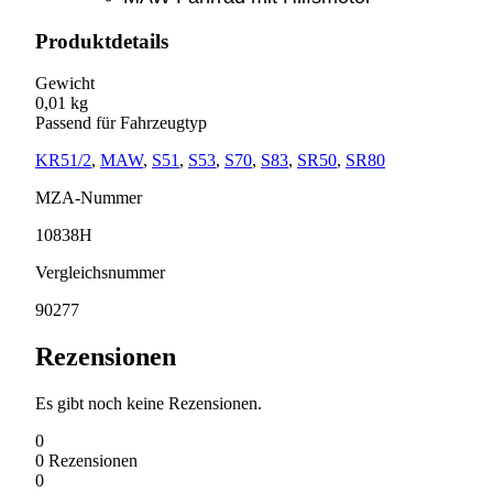
Produktdetails
Gewicht
0,01 kg
Passend für Fahrzeugtyp
KR51/2
,
MAW
,
S51
,
S53
,
S70
,
S83
,
SR50
,
SR80
MZA-Nummer
10838H
Vergleichsnummer
90277
Rezensionen
Es gibt noch keine Rezensionen.
0
0
Rezensionen
0