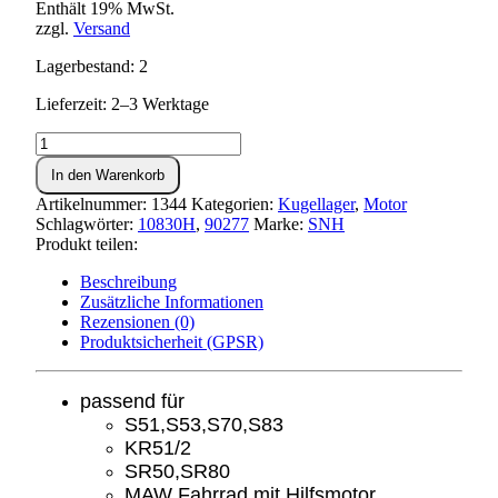
Enthält 19% MwSt.
zzgl.
Versand
Lagerbestand: 2
Lieferzeit: 2–3 Werktage
Kugellager
16004
In den Warenkorb
C3
(SNH)
Artikelnummer:
1344
Kategorien:
Kugellager
,
Motor
Menge
Schlagwörter:
10830H
,
90277
Marke:
SNH
Produkt teilen:
Beschreibung
Zusätzliche Informationen
Rezensionen (0)
Produktsicherheit (GPSR)
passend für
S51,S53,S70,S83
KR51/2
SR50,SR80
MAW Fahrrad mit Hilfsmotor