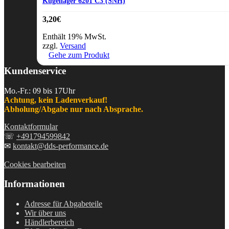
Kugellager 6201 C3 (SNH)
3,20
€
Enthält 19% MwSt.
zzgl.
Versand
Gehe zum Produkt
Kundenservice
Mo.-Fr.: 09 bis 17Uhr
Achtung, kein Ladenverkauf!
Abholung/Abgabe nur nach Absprache.
Kontaktformular
☏
+491794599842
✉
kontakt@dds-performance.de
Cookies bearbeiten
Informationen
Adresse für Abgabeteile
Wir über uns
Händlerbereich