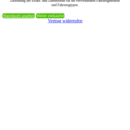
Zuordnung der Ersatz- und Zubehörteile für die verwendbaren Fahrzeugmodelle
und Fahrzeugtypen.
Warenkorb ansehen
Weiter einkaufen
Vertrag widerrufen