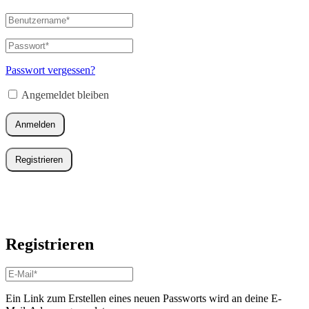
Benutzername
oder
E-
Passwort
*
Erforderlich
Mail-
Adresse
*
Passwort vergessen?
Erforderlich
Angemeldet bleiben
Anmelden
Registrieren
Registrieren
E-
Mail-
Adresse
*
Ein Link zum Erstellen eines neuen Passworts wird an deine E-
Erforderlich