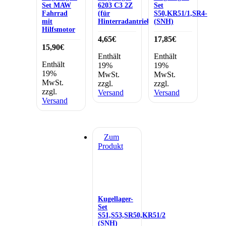
Set MAW
6203 C3 2Z
Set
Fahrrad
(für
S50,KR51/1,SR4-
mit
Hinterradantrieb)
(SNH)
Hilfsmotor
4,65
€
17,85
€
15,90
€
Enthält
Enthält
Enthält
19%
19%
19%
MwSt.
MwSt.
MwSt.
zzgl.
zzgl.
zzgl.
Versand
Versand
Versand
Zum
Produkt
Kugellager-
Set
S51,S53,SR50,KR51/2
(SNH)