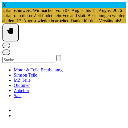
X
Urlaubshinweis: Wir machen vom 07. August bis 15. August 2026
Urlaub. In dieser Zeit findet kein Versand statt. Bestellungen werden
ab dem 17. August wieder bearbeitet. Danke für dein Verständnis!
Springe
zum
Inhalt
Suchen
nach:
Motor & Teile Bearbeitung
Simson Teile
MZ Teile
Oldtimer
Zubehör
Sale