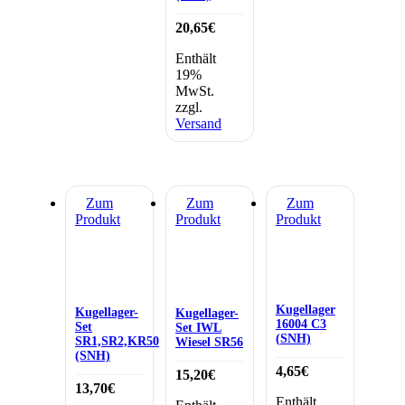
20,65
€
Enthält
19%
MwSt.
zzgl.
Versand
Zum
Zum
Zum
Produkt
Produkt
Produkt
Kugellager
Kugellager-
Kugellager-
16004 C3
Set
Set IWL
(SNH)
SR1,SR2,KR50
Wiesel SR56
(SNH)
4,65
€
15,20
€
13,70
€
Enthält