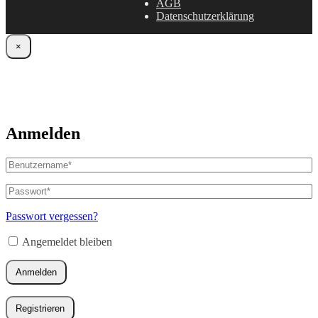
AGB
Datenschutzerklärung
×
Anmelden
Benutzername
oder
E-
Passwort
*
Erforderlich
Mail-
Adresse
*
Passwort vergessen?
Erforderlich
Angemeldet bleiben
Anmelden
Registrieren