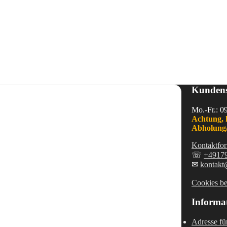
Kundens
Mo.-Fr.: 0
Achtung, 
Abholung/
Kontaktfor
☏
+4917
✉
kontakt
Cookies be
Informa
Adresse fü