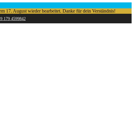
em 17. August wieder bearbeitet. Danke für dein Verständnis!
49 179 4599842