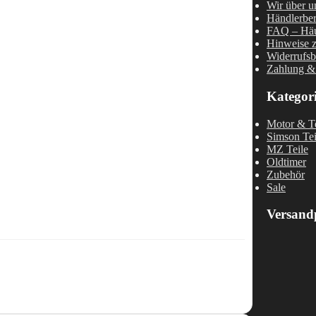
Wir über u
Händlerber
FAQ – Häu
Hinweise z
Widerrufsb
Zahlung &
Kategor
Motor & Te
Simson Tei
MZ Teile
Oldtimer
Zubehör
Sale
Versand