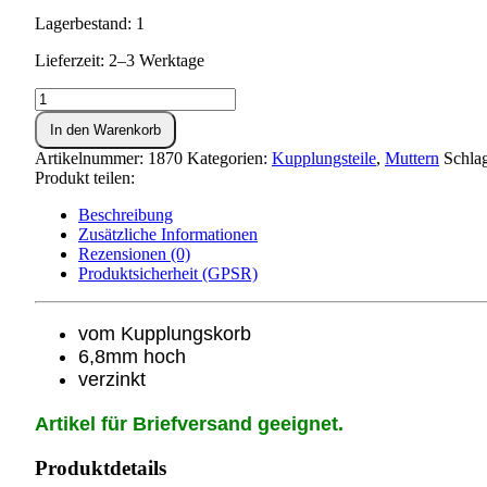
Lagerbestand: 1
Lieferzeit: 2–3 Werktage
Sechskantmutter
M12x1,5
In den Warenkorb
DIN
936
Artikelnummer:
1870
Kategorien:
Kupplungsteile
,
Muttern
Schla
(6,8mm
Produkt teilen:
hoch)
Menge
Beschreibung
Zusätzliche Informationen
Rezensionen (0)
Produktsicherheit (GPSR)
vom Kupplungskorb
6,8mm hoch
verzinkt
Artikel für Briefversand geeignet.
Produktdetails