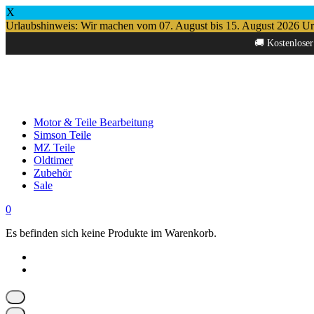
X
Urlaubshinweis: Wir machen vom 07. August bis 15. August 2026 Urlau
Springe
🚚 Kostenloser
zum
Inhalt
Motor & Teile Bearbeitung
Simson Teile
MZ Teile
Oldtimer
Zubehör
Sale
0
Es befinden sich keine Produkte im Warenkorb.