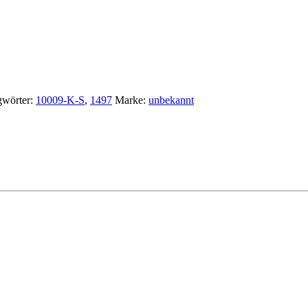
gwörter:
10009-K-S
,
1497
Marke:
unbekannt