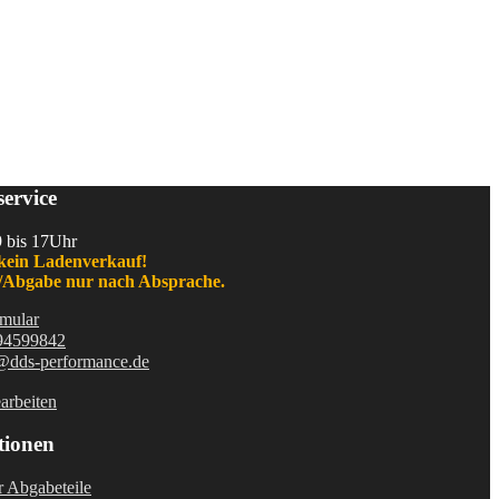
ervice
9 bis 17Uhr
kein Ladenverkauf!
Abgabe nur nach Absprache.
mular
94599842
@dds-performance.de
arbeiten
tionen
r Abgabeteile