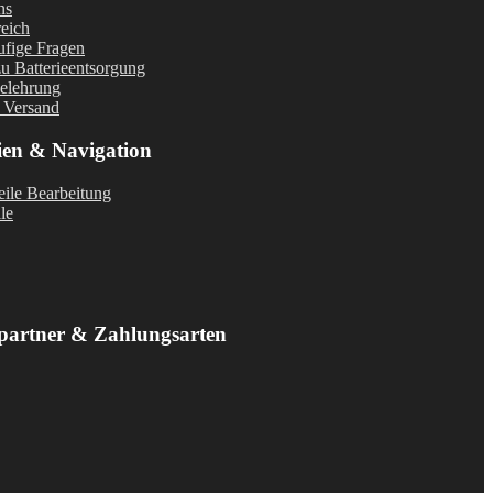
ns
eich
fige Fragen
u Batterieentsorgung
elehrung
 Versand
ien & Navigation
ile Bearbeitung
le
partner & Zahlungsarten