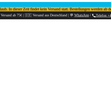
b. In dieser Zeit findet kein Versand statt. Bestellungen werden ab d
 Versand ab 75€ | 🇩🇪 Versand aus Deutschland | 💬
WhatsApp
/
Telefon +