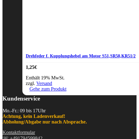
Drehfeder f. Kupplungshebel am Motor S51,SR50,KR51/2
1,25
€
Enthält 19% MwSt.
zzgl.
Versand
Gehe zum Produkt
Kundenservice
Mo.-Fr.: 09 bis 17Uhr
Achtung, kein Ladenverkauf!
Abholung/Abgabe nur nach Absprache.
Kontaktformular
☏
+491794599842