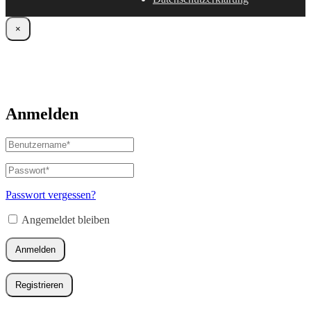
×
Anmelden
Benutzername
oder
E-
Passwort
*
Erforderlich
Mail-
Adresse
*
Passwort vergessen?
Erforderlich
Angemeldet bleiben
Anmelden
Registrieren