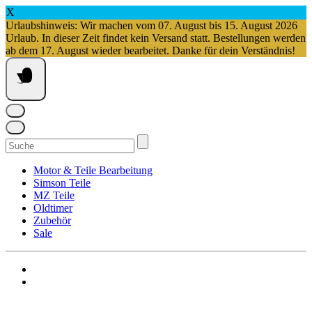
X
Urlaubshinweis: Wir machen vom 07. August bis 15. August 2026
Urlaub. In dieser Zeit findet kein Versand statt. Bestellungen werden
ab dem 17. August wieder bearbeitet. Danke für dein Verständnis!
Springe
zum
Inhalt
Suchen
nach:
Motor & Teile Bearbeitung
Simson Teile
MZ Teile
Oldtimer
Zubehör
Sale