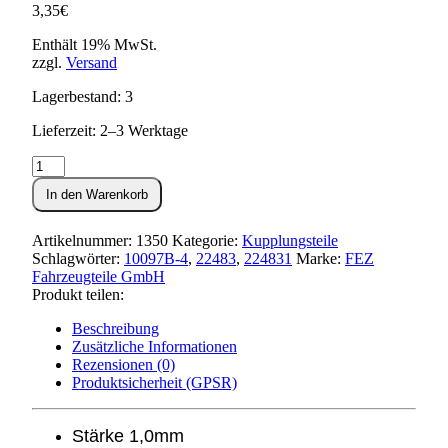
3,35
€
Enthält 19% MwSt.
zzgl.
Versand
Lagerbestand: 3
Lieferzeit: 2–3 Werktage
Kupplungsscheibe
Metall
In den Warenkorb
S51,SR50,KR51/2
1,0mm
Menge
Artikelnummer:
1350
Kategorie:
Kupplungsteile
Schlagwörter:
10097B-4
,
22483
,
224831
Marke:
FEZ
Fahrzeugteile GmbH
Produkt teilen:
Beschreibung
Zusätzliche Informationen
Rezensionen (0)
Produktsicherheit (GPSR)
Stärke 1,0mm