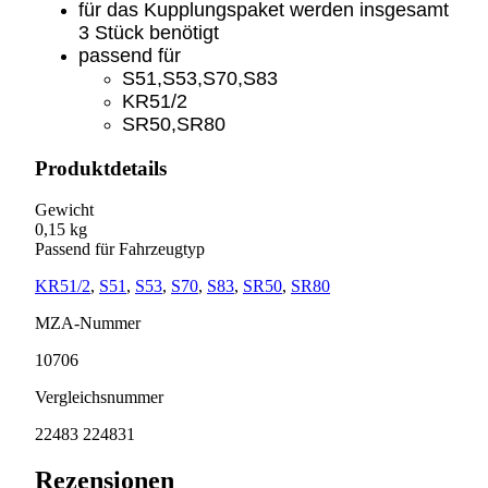
für das Kupplungspaket werden insgesamt
3 Stück benötigt
passend für
S51,S53,S70,S83
KR51/2
SR50,SR80
Produktdetails
Gewicht
0,15 kg
Passend für Fahrzeugtyp
KR51/2
,
S51
,
S53
,
S70
,
S83
,
SR50
,
SR80
MZA-Nummer
10706
Vergleichsnummer
22483 224831
Rezensionen