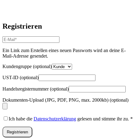
Registrieren
E-
Mail-
Adresse
*
Ein Link zum Erstellen eines neuen Passworts wird an deine E-
Erforderlich
Mail-Adresse gesendet.
Kundengruppe
(optional)
UST-ID
(optional)
Handelsregisternummer
(optional)
Dokumenten-Upload (JPG, PDF, PNG, max. 2000kb)
(optional)
Ich habe die
Datenschutzerklärung
gelesen und stimme ihr zu.
*
Registrieren