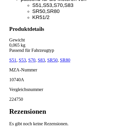
S51,S53,S70,S83
SR50,SR80
KR51/2
Produktdetails
Gewicht
0,065 kg
Passend für Fahrzeugtyp
S51
,
S53
,
S70
,
S83
,
SR50
,
SR80
MZA-Nummer
10740A
Vergleichsnummer
224750
Rezensionen
Es gibt noch keine Rezensionen.