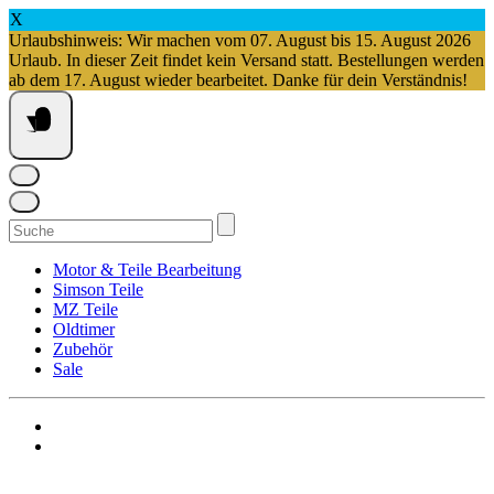
X
Urlaubshinweis: Wir machen vom 07. August bis 15. August 2026
Urlaub. In dieser Zeit findet kein Versand statt. Bestellungen werden
ab dem 17. August wieder bearbeitet. Danke für dein Verständnis!
Springe
zum
Inhalt
Suchen
nach:
Motor & Teile Bearbeitung
Simson Teile
MZ Teile
Oldtimer
Zubehör
Sale