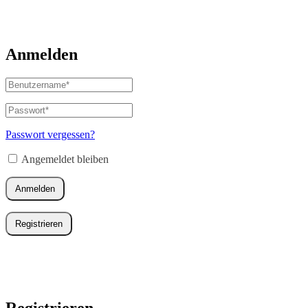
Anmelden
Benutzername
oder
E-
Passwort
*
Erforderlich
Mail-
Adresse
*
Passwort vergessen?
Erforderlich
Angemeldet bleiben
Anmelden
Registrieren
Registrieren