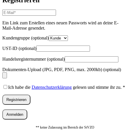
E-
Mail-
Adresse
*
Ein Link zum Erstellen eines neuen Passworts wird an deine E-
Erforderlich
Mail-Adresse gesendet.
Kundengruppe
(optional)
UST-ID
(optional)
Handelsregisternummer
(optional)
Dokumenten-Upload (JPG, PDF, PNG, max. 2000kb)
(optional)
Ich habe die
Datenschutzerklärung
gelesen und stimme ihr zu.
*
Registrieren
Anmelden
** keine Zulassung im Bereich der StVZO