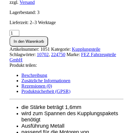
zzgl.
Versand
Lagerbestand: 3
Lieferzeit: 2–3 Werktage
Tellerfeder
1,6mm
In den Warenkorb
Menge
Artikelnummer:
1051
Kategorie:
Kupplungsteile
Schlagwörter:
10702
,
224750
Marke:
FEZ Fahrzeugteile
GmbH
Produkt teilen:
Beschreibung
Zusätzliche Informationen
Rezensionen (0)
Produktsicherheit (GPSR)
die Stärke beträgt 1,6mm
wird zum Spannen des Kupplungspakets
benötigt
Ausführung Metall
passend für die Motoren von