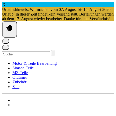
X
Urlaubshinweis: Wir machen vom 07. August bis 15. August 2026
Urlaub. In dieser Zeit findet kein Versand statt. Bestellungen werden
ab dem 17. August wieder bearbeitet. Danke für dein Verständnis!
Springe
zum
Inhalt
Suchen
nach:
Motor & Teile Bearbeitung
Simson Teile
MZ Teile
Oldtimer
Zubehör
Sale