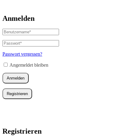
Anmelden
Benutzername
oder
E-
Passwort
*
Erforderlich
Mail-
Adresse
*
Passwort vergessen?
Erforderlich
Angemeldet bleiben
Anmelden
Registrieren
Registrieren