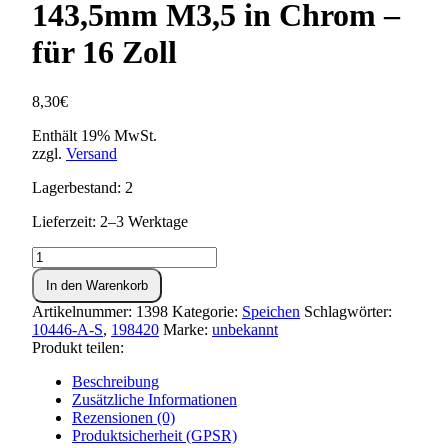
143,5mm M3,5 in Chrom –
für 16 Zoll
8,30
€
Enthält 19% MwSt.
zzgl.
Versand
Lagerbestand: 2
Lieferzeit: 2–3 Werktage
Set:
Speichen
In den Warenkorb
mit
Nippel
Artikelnummer:
1398
Kategorie:
Speichen
Schlagwörter:
-
10446-A-S
,
198420
Marke:
unbekannt
143,5mm
Produkt teilen:
M3,5
in
Beschreibung
Chrom
Zusätzliche Informationen
-
Rezensionen (0)
für
Produktsicherheit (GPSR)