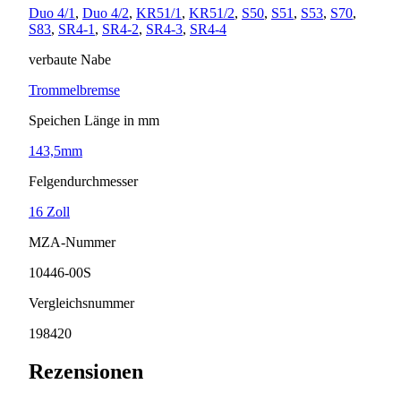
Duo 4/1
,
Duo 4/2
,
KR51/1
,
KR51/2
,
S50
,
S51
,
S53
,
S70
,
S83
,
SR4-1
,
SR4-2
,
SR4-3
,
SR4-4
verbaute Nabe
Trommelbremse
Speichen Länge in mm
143,5mm
Felgendurchmesser
16 Zoll
MZA-Nummer
10446-00S
Vergleichsnummer
198420
Rezensionen