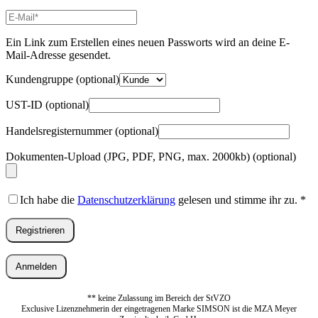
E-
Mail-
Adresse
*
Ein Link zum Erstellen eines neuen Passworts wird an deine E-
Erforderlich
Mail-Adresse gesendet.
Kundengruppe
(optional)
UST-ID
(optional)
Handelsregisternummer
(optional)
Dokumenten-Upload (JPG, PDF, PNG, max. 2000kb)
(optional)
Ich habe die
Datenschutzerklärung
gelesen und stimme ihr zu.
*
Registrieren
Anmelden
** keine Zulassung im Bereich der StVZO
Exclusive Lizenznehmerin der eingetragenen Marke SIMSON ist die MZA Meyer