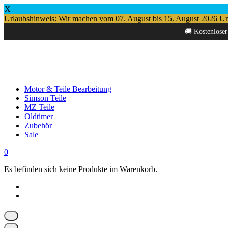
X
Urlaubshinweis: Wir machen vom 07. August bis 15. August 2026 Urlau
Springe
🚚 Kostenloser
zum
Inhalt
Motor & Teile Bearbeitung
Simson Teile
MZ Teile
Oldtimer
Zubehör
Sale
0
Es befinden sich keine Produkte im Warenkorb.