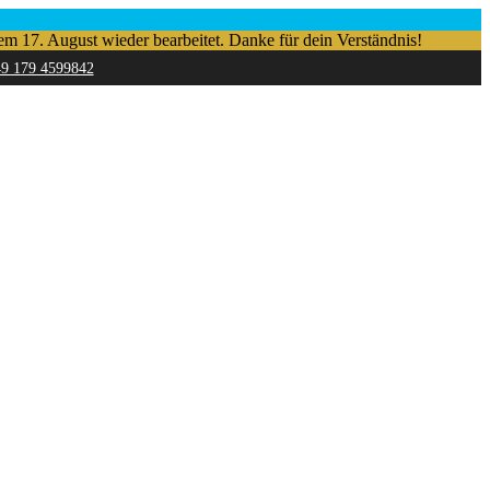
em 17. August wieder bearbeitet. Danke für dein Verständnis!
49 179 4599842