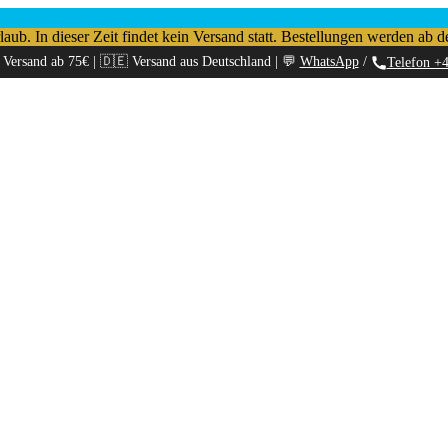
b. In dieser Zeit findet kein Versand statt. Bestellungen werden ab d
 Versand ab 75€ | 🇩🇪 Versand aus Deutschland | 💬
WhatsApp
/
Telefon +