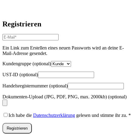
Registrieren
E-
Mail-
Adresse
*
Ein Link zum Erstellen eines neuen Passworts wird an deine E-
Erforderlich
Mail-Adresse gesendet.
Kundengruppe
(optional)
UST-ID
(optional)
Handelsregisternummer
(optional)
Dokumenten-Upload (JPG, PDF, PNG, max. 2000kb)
(optional)
Ich habe die
Datenschutzerklärung
gelesen und stimme ihr zu.
*
Registrieren