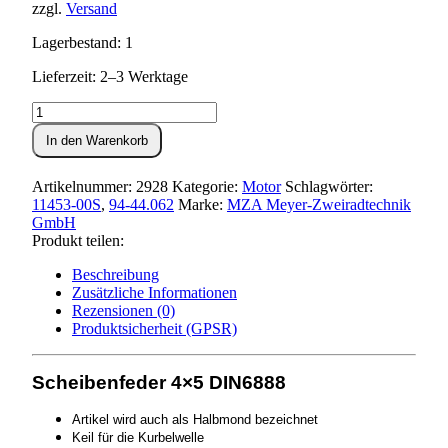
zzgl.
Versand
Lagerbestand: 1
Lieferzeit: 2–3 Werktage
Scheibenfeder
(Halbmond)
In den Warenkorb
4x5
Menge
Artikelnummer:
2928
Kategorie:
Motor
Schlagwörter:
11453-00S
,
94-44.062
Marke:
MZA Meyer-Zweiradtechnik
GmbH
Produkt teilen:
Beschreibung
Zusätzliche Informationen
Rezensionen (0)
Produktsicherheit (GPSR)
Scheibenfeder 4×5 DIN6888
Artikel wird auch als Halbmond bezeichnet
Keil für die Kurbelwelle