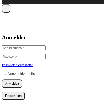
×
Anmelden
Benutzername
oder
E-
Passwort
*
Erforderlich
Mail-
Adresse
*
Passwort vergessen?
Erforderlich
Angemeldet bleiben
Anmelden
Registrieren