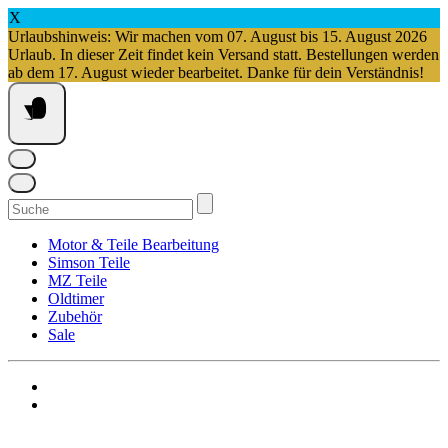
X
Urlaubshinweis: Wir machen vom 07. August bis 15. August 2026
Urlaub. In dieser Zeit findet kein Versand statt. Bestellungen werden
ab dem 17. August wieder bearbeitet. Danke für dein Verständnis!
Springe
zum
Inhalt
Suchen
nach:
Motor & Teile Bearbeitung
Simson Teile
MZ Teile
Oldtimer
Zubehör
Sale