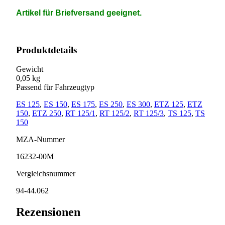
Artikel für Briefversand geeignet.
Produktdetails
Gewicht
0,05 kg
Passend für Fahrzeugtyp
ES 125
,
ES 150
,
ES 175
,
ES 250
,
ES 300
,
ETZ 125
,
ETZ
150
,
ETZ 250
,
RT 125/1
,
RT 125/2
,
RT 125/3
,
TS 125
,
TS
150
MZA-Nummer
16232-00M
Vergleichsnummer
94-44.062
Rezensionen