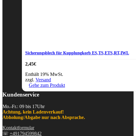
Sicherungsblech für Kupplungkorb ES,TS,ETS,RT,IWL
2,45
€
Enthält 19% MwSt.
zzgl.
Versand
Gehe zum Produkt
Kundenservice
Mo.-Fr.: 09 bis 17Uhr
Achtung, kein Ladenverkauf!
Abholung/Abgabe nur nach Absprache.
Kontaktformular
☏
+491794599842