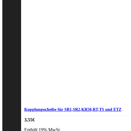
Kupplungsscheibe für SR1,SR2,KR50,RT,TS und ETZ
3,55
€
Enthält 19% MwSt.