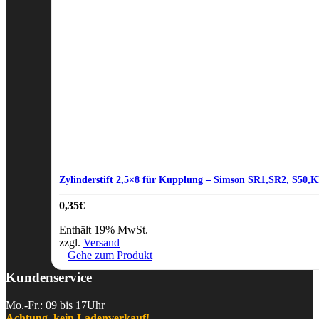
Zylinderstift 2,5×8 für Kupplung – Simson SR1,SR2, S50
0,35
€
Enthält 19% MwSt.
zzgl.
Versand
Gehe zum Produkt
Kundenservice
Mo.-Fr.: 09 bis 17Uhr
Achtung, kein Ladenverkauf!