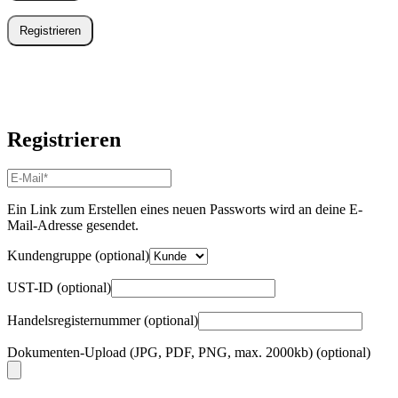
Registrieren
Registrieren
E-
Mail-
Adresse
*
Ein Link zum Erstellen eines neuen Passworts wird an deine E-
Erforderlich
Mail-Adresse gesendet.
Kundengruppe
(optional)
UST-ID
(optional)
Handelsregisternummer
(optional)
Dokumenten-Upload (JPG, PDF, PNG, max. 2000kb)
(optional)