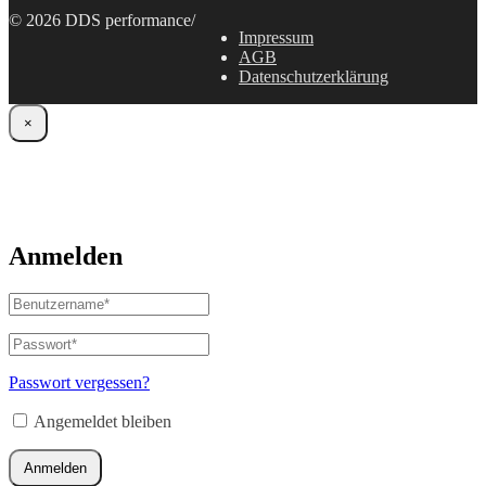
© 2026 DDS performance
/
Impressum
AGB
Datenschutzerklärung
×
Anmelden
Benutzername
oder
E-
Passwort
*
Erforderlich
Mail-
Adresse
*
Passwort vergessen?
Erforderlich
Angemeldet bleiben
Anmelden