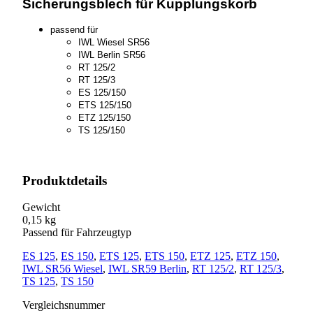
Sicherungsblech für Kupplungskorb
passend für
IWL Wiesel SR56
IWL Berlin SR56
RT 125/2
RT 125/3
ES 125/150
ETS 125/150
ETZ 125/150
TS 125/150
Produktdetails
Gewicht
0,15 kg
Passend für Fahrzeugtyp
ES 125
,
ES 150
,
ETS 125
,
ETS 150
,
ETZ 125
,
ETZ 150
,
IWL SR56 Wiesel
,
IWL SR59 Berlin
,
RT 125/2
,
RT 125/3
,
TS 125
,
TS 150
Vergleichsnummer