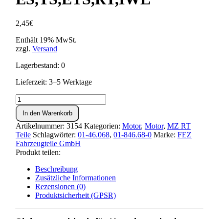
2,45
€
Enthält 19% MwSt.
zzgl.
Versand
Lagerbestand: 0
Lieferzeit: 3–5 Werktage
Sicherungsblech
für
In den Warenkorb
Kupplungkorb
ES,TS,ETS,RT,IWL
Artikelnummer:
3154
Kategorien:
Motor
,
Motor
,
MZ RT
Menge
Teile
Schlagwörter:
01-46.068
,
01-846.68-0
Marke:
FEZ
Fahrzeugteile GmbH
Produkt teilen:
Beschreibung
Zusätzliche Informationen
Rezensionen (0)
Produktsicherheit (GPSR)