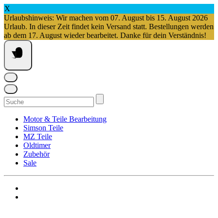
X
Urlaubshinweis: Wir machen vom 07. August bis 15. August 2026
Urlaub. In dieser Zeit findet kein Versand statt. Bestellungen werden
ab dem 17. August wieder bearbeitet. Danke für dein Verständnis!
Springe
zum
Inhalt
Suchen
nach:
Motor & Teile Bearbeitung
Simson Teile
MZ Teile
Oldtimer
Zubehör
Sale