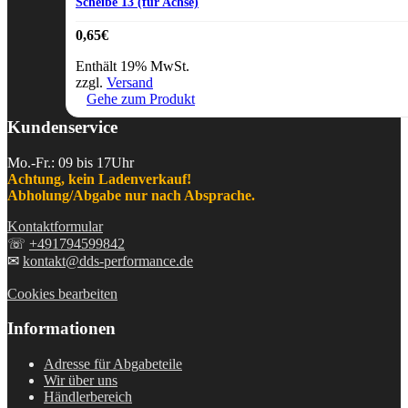
Scheibe 13 (für Achse)
0,65
€
Enthält 19% MwSt.
zzgl.
Versand
Gehe zum Produkt
Kundenservice
Mo.-Fr.: 09 bis 17Uhr
Achtung, kein Ladenverkauf!
Abholung/Abgabe nur nach Absprache.
Kontaktformular
☏
+491794599842
✉
kontakt@dds-performance.de
Cookies bearbeiten
Informationen
Adresse für Abgabeteile
Wir über uns
Händlerbereich