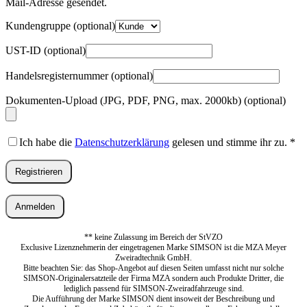
Erforderlich
Mail-Adresse gesendet.
Kundengruppe
(optional)
UST-ID
(optional)
Handelsregisternummer
(optional)
Dokumenten-Upload (JPG, PDF, PNG, max. 2000kb)
(optional)
Ich habe die
Datenschutzerklärung
gelesen und stimme ihr zu.
*
Registrieren
Anmelden
** keine Zulassung im Bereich der StVZO
Exclusive Lizenznehmerin der eingetragenen Marke SIMSON ist die MZA Meyer
Zweiradtechnik GmbH.
Bitte beachten Sie: das Shop-Angebot auf diesen Seiten umfasst nicht nur solche
SIMSON-Originalersatzteile der Firma MZA sondern auch Produkte Dritter, die
lediglich passend für SIMSON-Zweiradfahrzeuge sind.
Die Aufführung der Marke SIMSON dient insoweit der Beschreibung und