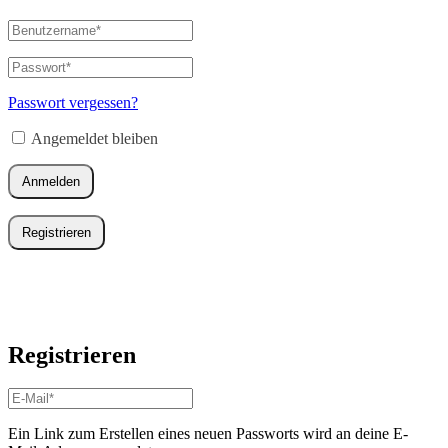
Benutzername
oder
E-
Passwort
*
Erforderlich
Mail-
Adresse
*
Passwort vergessen?
Erforderlich
Angemeldet bleiben
Anmelden
Registrieren
Registrieren
E-
Mail-
Adresse
*
Ein Link zum Erstellen eines neuen Passworts wird an deine E-