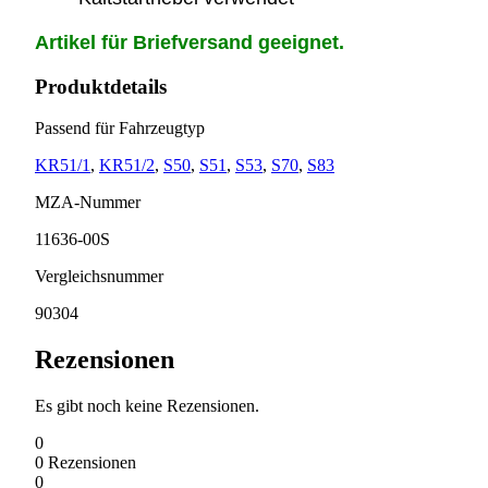
Artikel für Briefversand geeignet.
Produktdetails
Passend für Fahrzeugtyp
KR51/1
,
KR51/2
,
S50
,
S51
,
S53
,
S70
,
S83
MZA-Nummer
11636-00S
Vergleichsnummer
90304
Rezensionen
Es gibt noch keine Rezensionen.
0
0
Rezensionen
0