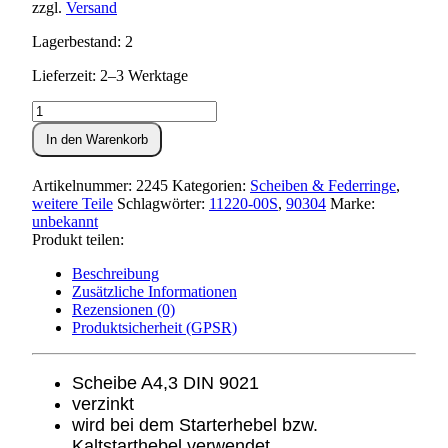
zzgl.
Versand
Lagerbestand: 2
Lieferzeit: 2–3 Werktage
Scheibe
4,3
In den Warenkorb
DIN
9021
Menge
Artikelnummer:
2245
Kategorien:
Scheiben & Federringe
,
weitere Teile
Schlagwörter:
11220-00S
,
90304
Marke:
unbekannt
Produkt teilen:
Beschreibung
Zusätzliche Informationen
Rezensionen (0)
Produktsicherheit (GPSR)
Scheibe A4,3 DIN 9021
verzinkt
wird bei dem Starterhebel bzw.
Kaltstarthebel verwendet