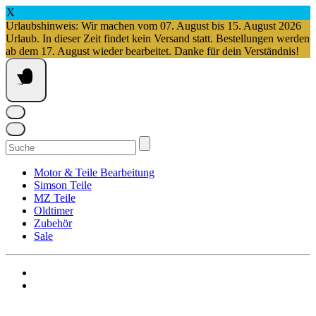
X
Urlaubshinweis: Wir machen vom 07. August bis 15. August 2026
Urlaub. In dieser Zeit findet kein Versand statt. Bestellungen werden
ab dem 17. August wieder bearbeitet. Danke für dein Verständnis!
Springe
zum
Inhalt
Suchen
nach:
Motor & Teile Bearbeitung
Simson Teile
MZ Teile
Oldtimer
Zubehör
Sale