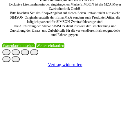
** keine Zulassung im Bereich der StVZO
Exclusive Lizenznehmerin der eingetragenen Marke SIMSON ist die MZA Meyer
Zweiradtechnik GmbH.
Bitte beachten Sie: das Shop-Angebot auf diesen Seiten umfasst nicht nur solche
SIMSON-Originalersatzteile der Firma MZA sondern auch Produkte Dritter, die
lediglich passend für SIMSON-Zweiradfahrzeuge sind.
Die Aufführung der Marke SIMSON dient insoweit der Beschreibung und
Zuordnung der Ersatz- und Zubehörteile für die verwendbaren Fahrzeugmodelle
und Fahrzeugtypen.
Warenkorb ansehen
Weiter einkaufen
Vertrag widerrufen