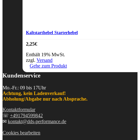
Kaltstarthebel Starterhebel
2,25
€
Enthält 19% MwSt.
zzgl.
Versand
Gehe zum Produkt
Kundenservice
Mo.-Fr.: 09 bis 17Uhr
Achtung, kein Ladenverkauf!
Abholung/Abgabe nur nach Absprache.
Kontaktformular
☏
+491794599842
✉
kontakt@dds-performance.de
Cookies bearbeiten