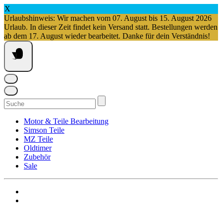
X
Urlaubshinweis: Wir machen vom 07. August bis 15. August 2026
Urlaub. In dieser Zeit findet kein Versand statt. Bestellungen werden
ab dem 17. August wieder bearbeitet. Danke für dein Verständnis!
Springe
zum
Inhalt
Suchen
nach:
Motor & Teile Bearbeitung
Simson Teile
MZ Teile
Oldtimer
Zubehör
Sale