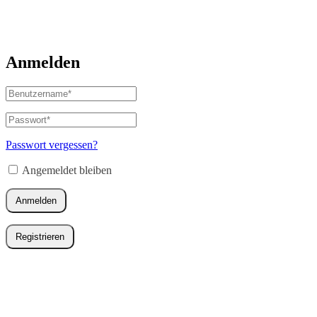
Anmelden
Benutzername
oder
E-
Passwort
*
Erforderlich
Mail-
Adresse
*
Passwort vergessen?
Erforderlich
Angemeldet bleiben
Anmelden
Registrieren