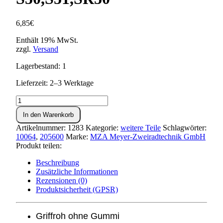
6,85
€
Enthält 19% MwSt.
zzgl.
Versand
Lagerbestand: 1
Lieferzeit: 2–3 Werktage
Griffrohr
(Gasdrehgriff)
In den Warenkorb
S50,S51,SR50
Menge
Artikelnummer:
1283
Kategorie:
weitere Teile
Schlagwörter:
10064
,
205600
Marke:
MZA Meyer-Zweiradtechnik GmbH
Produkt teilen:
Beschreibung
Zusätzliche Informationen
Rezensionen (0)
Produktsicherheit (GPSR)
Griffroh ohne Gummi