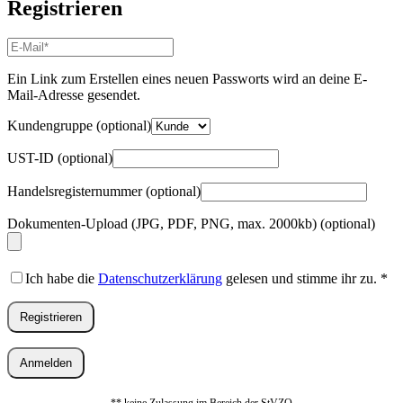
Registrieren
E-
Mail-
Adresse
*
Ein Link zum Erstellen eines neuen Passworts wird an deine E-
Erforderlich
Mail-Adresse gesendet.
Kundengruppe
(optional)
UST-ID
(optional)
Handelsregisternummer
(optional)
Dokumenten-Upload (JPG, PDF, PNG, max. 2000kb)
(optional)
Ich habe die
Datenschutzerklärung
gelesen und stimme ihr zu.
*
Registrieren
Anmelden