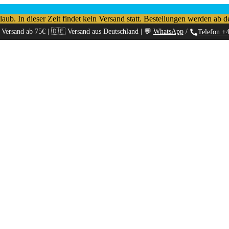
b. In dieser Zeit findet kein Versand statt. Bestellungen werden ab d
 Versand ab 75€ | 🇩🇪 Versand aus Deutschland | 💬
WhatsApp
/
Telefon +