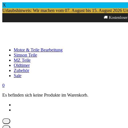
X
Urlaubshinweis: Wir machen vom 07. August bis 15. August 2026 Urlau
Springe
🚚 Kostenloser
zum
Inhalt
Motor & Teile Bearbeitung
Simson Teile
MZ Teile
Oldtimer
Zubehör
Sale
0
Es befinden sich keine Produkte im Warenkorb.