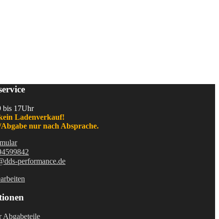
ervice
9 bis 17Uhr
kein Ladenverkauf!
Abgabe nur nach Absprache.
mular
94599842
@dds-performance.de
arbeiten
tionen
r Abgabeteile