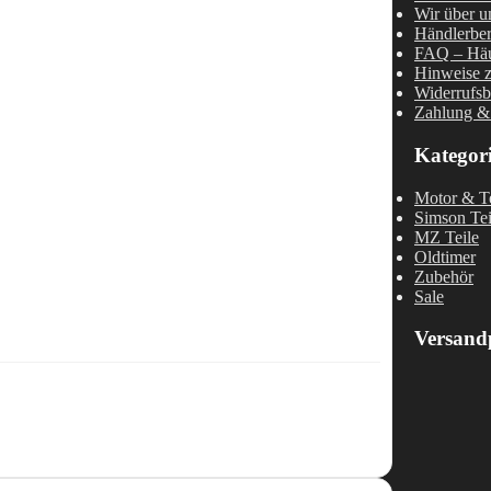
Wir über u
Händlerber
FAQ – Häu
Hinweise z
Widerrufsb
Zahlung &
Kategor
Motor & Te
Simson Tei
MZ Teile
Oldtimer
Zubehör
Sale
Versand