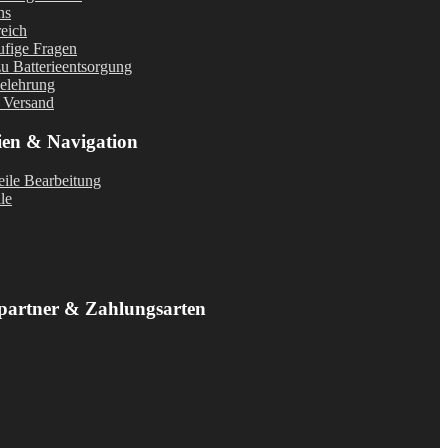
ns
eich
fige Fragen
u Batterieentsorgung
elehrung
 Versand
ien & Navigation
ile Bearbeitung
le
partner & Zahlungsarten