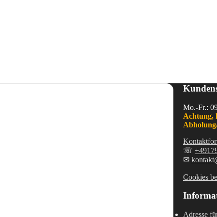
Kundens
Mo.-Fr.: 0
Achtung, 
Abholung/
Kontaktfor
☏
+4917
✉
kontakt
Cookies be
Informa
Adresse fü