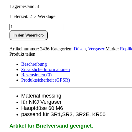
Lagerbestand: 3
Lieferzeit: 2–3 Werktage
Hauptdüse
NKJ
In den Warenkorb
Vergaser
60ér
Menge
Artikelnummer:
2436
Kategorien:
Düsen
,
Vergaser
Marke:
Repli
Produkt teilen:
Beschreibung
Zusätzliche Informationen
Rezensionen (0)
Produktsicherheit (GPSR)
Material messing
für NKJ Vergaser
Hauptdüse 60 M6
passend für
SR1,SR2, SR2E, KR50
Artikel für Briefversand geeignet.