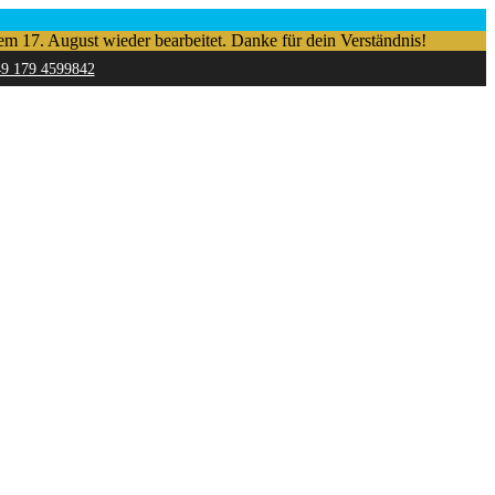
em 17. August wieder bearbeitet. Danke für dein Verständnis!
49 179 4599842