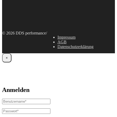
© 2026 DDS performance
/
Impressum
AGB
Datenschutzerklärung
×
Anmelden
Benutzername
oder
E-
Passwort
*
Erforderlich
Mail-