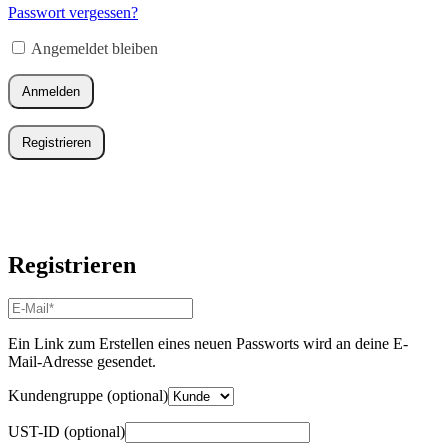
Adresse
*
Passwort vergessen?
Erforderlich
Angemeldet bleiben
Anmelden
Registrieren
Registrieren
E-
Mail-
Adresse
*
Ein Link zum Erstellen eines neuen Passworts wird an deine E-
Erforderlich
Mail-Adresse gesendet.
Kundengruppe
(optional)
UST-ID
(optional)