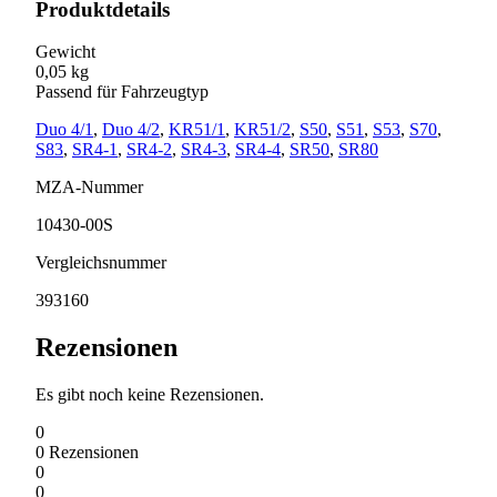
Produktdetails
Gewicht
0,05 kg
Passend für Fahrzeugtyp
Duo 4/1
,
Duo 4/2
,
KR51/1
,
KR51/2
,
S50
,
S51
,
S53
,
S70
,
S83
,
SR4-1
,
SR4-2
,
SR4-3
,
SR4-4
,
SR50
,
SR80
MZA-Nummer
10430-00S
Vergleichsnummer
393160
Rezensionen
Es gibt noch keine Rezensionen.
0
0
Rezensionen
0
0