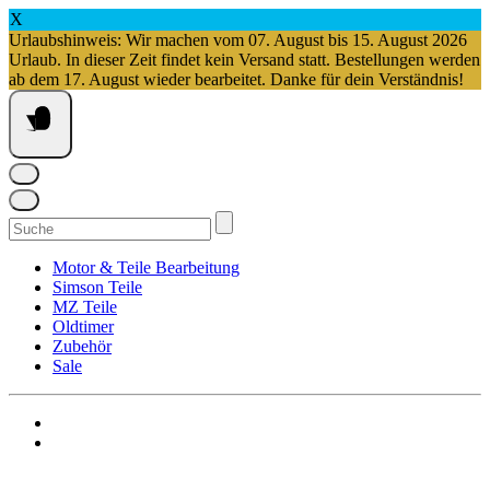
X
Urlaubshinweis: Wir machen vom 07. August bis 15. August 2026
Urlaub. In dieser Zeit findet kein Versand statt. Bestellungen werden
ab dem 17. August wieder bearbeitet. Danke für dein Verständnis!
Springe
zum
Inhalt
Suchen
nach:
Motor & Teile Bearbeitung
Simson Teile
MZ Teile
Oldtimer
Zubehör
Sale