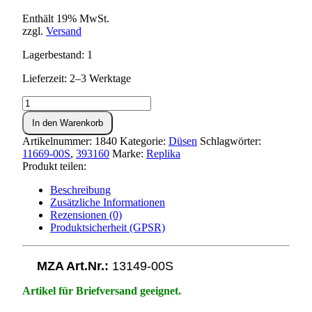
Enthält 19% MwSt.
zzgl.
Versand
Lagerbestand: 1
Lieferzeit: 2–3 Werktage
Hauptdüse
für
In den Warenkorb
Vergaser
Simson
Artikelnummer:
1840
Kategorie:
Düsen
Schlagwörter:
-
11669-00S
,
393160
Marke:
Replika
75
Produkt teilen:
Menge
Beschreibung
Zusätzliche Informationen
Rezensionen (0)
Produktsicherheit (GPSR)
MZA Art.Nr.:
13149-00S
Artikel für Briefversand geeignet.