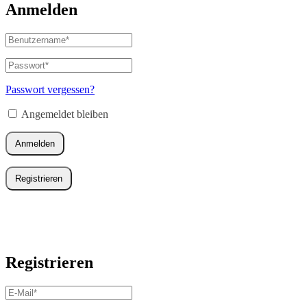
Anmelden
Benutzername
oder
E-
Passwort
*
Erforderlich
Mail-
Adresse
*
Passwort vergessen?
Erforderlich
Angemeldet bleiben
Anmelden
Registrieren
Registrieren
E-
Mail-