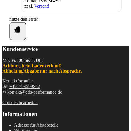
Enthält 19% MwSt.
zzgl.
Versand
nutze den Filter
Kundenservice
Mo.-Fr.: 09 bis 17Uhr
Achtung, kein Ladenverkauf!
Abholung/Abgabe nur nach Absprache.
Kontaktformular
☏
+491794599842
✉
kontakt@dds-performance.de
Cookies bearbeiten
Informationen
Adresse für Abgabeteile
Wir über uns