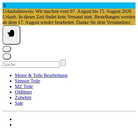
X
Urlaubshinweis: Wir machen vom 07. August bis 15. August 2026
Urlaub. In dieser Zeit findet kein Versand statt. Bestellungen werden
ab dem 17. August wieder bearbeitet. Danke für dein Verständnis!
Springe
zum
Inhalt
Suchen
nach:
Motor & Teile Bearbeitung
Simson Teile
MZ Teile
Oldtimer
Zubehör
Sale