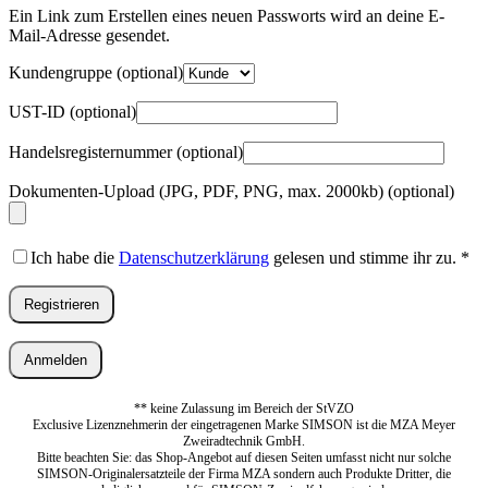
Adresse
*
Ein Link zum Erstellen eines neuen Passworts wird an deine E-
Erforderlich
Mail-Adresse gesendet.
Kundengruppe
(optional)
UST-ID
(optional)
Handelsregisternummer
(optional)
Dokumenten-Upload (JPG, PDF, PNG, max. 2000kb)
(optional)
Ich habe die
Datenschutzerklärung
gelesen und stimme ihr zu.
*
Registrieren
Anmelden
** keine Zulassung im Bereich der StVZO
Exclusive Lizenznehmerin der eingetragenen Marke SIMSON ist die MZA Meyer
Zweiradtechnik GmbH.
Bitte beachten Sie: das Shop-Angebot auf diesen Seiten umfasst nicht nur solche
SIMSON-Originalersatzteile der Firma MZA sondern auch Produkte Dritter, die