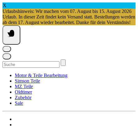
X
Urlaubshinweis: Wir machen vom 07. August bis 15. August 2026
Urlaub. In dieser Zeit findet kein Versand statt. Bestellungen werden
ab dem 17. August wieder bearbeitet. Danke für dein Verständnis!
Springe
zum
Inhalt
Suchen
nach:
Motor & Teile Bearbeitung
Simson Teile
MZ Teile
Oldtimer
Zubehör
Sale