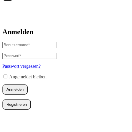
Anmelden
Benutzername
oder
E-
Passwort
*
Erforderlich
Mail-
Adresse
*
Passwort vergessen?
Erforderlich
Angemeldet bleiben
Anmelden
Registrieren