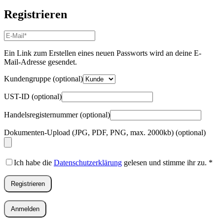
Registrieren
E-
Mail-
Adresse
*
Ein Link zum Erstellen eines neuen Passworts wird an deine E-
Erforderlich
Mail-Adresse gesendet.
Kundengruppe
(optional)
UST-ID
(optional)
Handelsregisternummer
(optional)
Dokumenten-Upload (JPG, PDF, PNG, max. 2000kb)
(optional)
Ich habe die
Datenschutzerklärung
gelesen und stimme ihr zu.
*
Registrieren
Anmelden