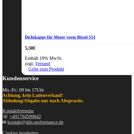
Dichtkappe für Motor vorm Ritzel S51
5,50
€
Enthält 19% MwSt.
zzgl.
Versand
Gehe zum Produkt
Kundenservice
Mo.-Fr.: 09 bis 17Uhr
Achtung, kein Ladenverkauf!
Abholung/Abgabe nur nach Absprache.
Kontaktformular
☏
+491794599842
✉
kontakt@dds-performance.de
Cookies bearbeiten