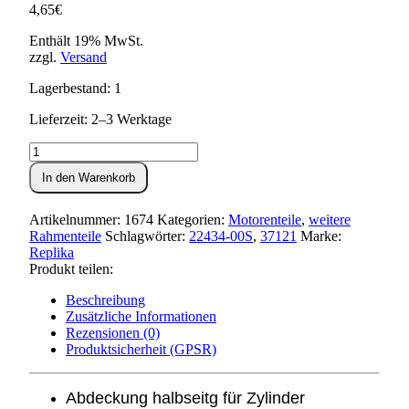
4,65
€
Enthält 19% MwSt.
zzgl.
Versand
Lagerbestand: 1
Lieferzeit: 2–3 Werktage
Halbschale
für
In den Warenkorb
Zylinder
verzinkt
KR51/1,SR4-,DUO
Artikelnummer:
1674
Kategorien:
Motorenteile
,
weitere
Menge
Rahmenteile
Schlagwörter:
22434-00S
,
37121
Marke:
Replika
Produkt teilen:
Beschreibung
Zusätzliche Informationen
Rezensionen (0)
Produktsicherheit (GPSR)
Abdeckung halbseitg für Zylinder