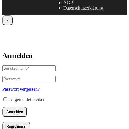
AGB
Datenschutzerklärung
×
Anmelden
Benutzername
oder
E-
Passwort
*
Erforderlich
Mail-
Adresse
*
Passwort vergessen?
Erforderlich
Angemeldet bleiben
Anmelden
Registrieren