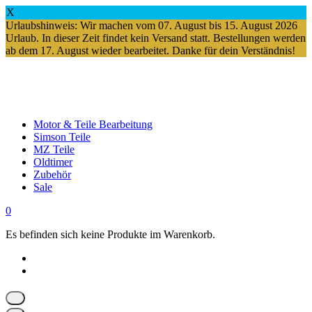
X
Urlaubshinweis: Wir machen vom 07. August bis 15. August 2026
Urlaub. In dieser Zeit findet kein Versand statt. Bestellungen werden
ab dem 17. August wieder bearbeitet. Danke für dein Verständnis!
Springe
zum
Inhalt
Motor & Teile Bearbeitung
Simson Teile
MZ Teile
Oldtimer
Zubehör
Sale
0
Es befinden sich keine Produkte im Warenkorb.