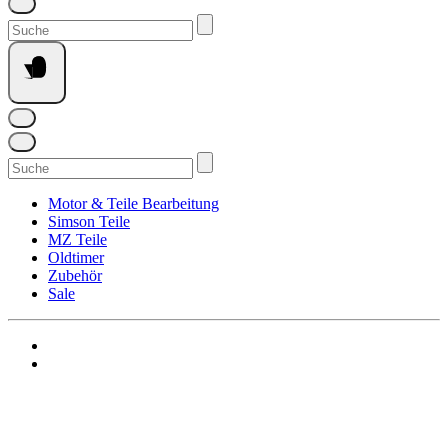
Suchen
nach:
Suchen
nach:
Motor & Teile Bearbeitung
Simson Teile
MZ Teile
Oldtimer
Zubehör
Sale