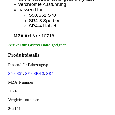
verchromte Ausführung
passend für
S50,S51,S70
SR4-3 Sperber
SR4-4 Habicht
MZA Art.Nr.:
10718
Artikel für Briefversand geeignet.
Produktdetails
Passend für Fahrzeugtyp
S50
,
S51
,
S70
,
SR4-3
,
SR4-4
MZA-Nummer
10718
Vergleichsnummer
202141