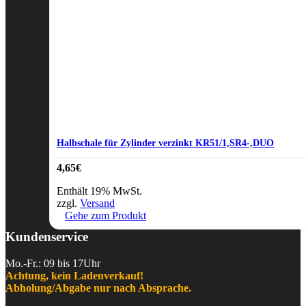
Halbschale für Zylinder verzinkt KR51/1,SR4-,DUO
4,65
€
Enthält 19% MwSt.
zzgl.
Versand
Gehe zum Produkt
Kundenservice
Mo.-Fr.: 09 bis 17Uhr
Achtung, kein Ladenverkauf!
Abholung/Abgabe nur nach Absprache.