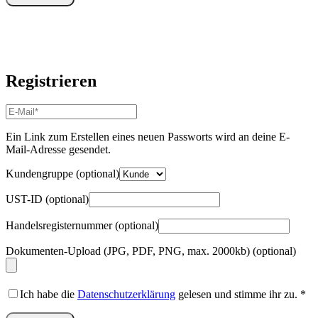
Registrieren
E-
Mail-
Adresse
*
Ein Link zum Erstellen eines neuen Passworts wird an deine E-
Erforderlich
Mail-Adresse gesendet.
Kundengruppe
(optional)
UST-ID
(optional)
Handelsregisternummer
(optional)
Dokumenten-Upload (JPG, PDF, PNG, max. 2000kb)
(optional)
Ich habe die
Datenschutzerklärung
gelesen und stimme ihr zu.
*