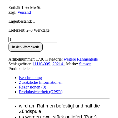
Enthält 19% MwSt.
zzgl.
Versand
Lagerbestand: 1
Lieferzeit: 2–3 Werktage
Zündspulenschelle
(Paar)
In den Warenkorb
S50,S51,SR4-
Menge
Artikelnummer:
1736
Kategorie:
weitere Rahmenteile
Schlagwörter:
11110-00S
,
202141
Marke:
Simson
Produkt teilen:
Beschreibung
Zusätzliche Informationen
Rezensionen (0)
Produktsicherheit (GPSR)
wird am Rahmen befestigt und hält die
Zündspule
es werden zwei stück geliefert (Paar)