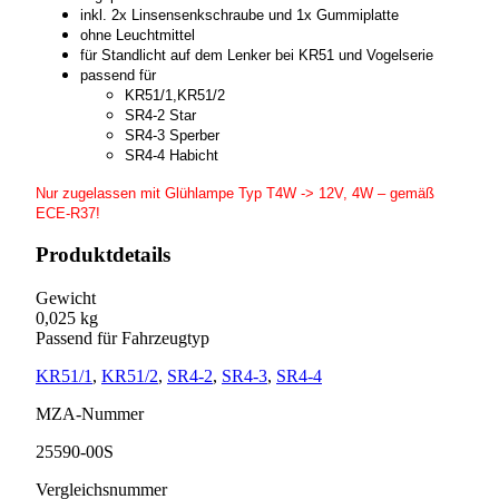
inkl. 2x Linsensenkschraube und 1x Gummiplatte
ohne Leuchtmittel
für Standlicht auf dem Lenker bei KR51 und Vogelserie
passend für
KR51/1,KR51/2
SR4-2 Star
SR4-3 Sperber
SR4-4 Habicht
Nur zugelassen mit Glühlampe Typ T4W -> 12V, 4W – gemäß
ECE-R37!
Produktdetails
Gewicht
0,025 kg
Passend für Fahrzeugtyp
KR51/1
,
KR51/2
,
SR4-2
,
SR4-3
,
SR4-4
MZA-Nummer
25590-00S
Vergleichsnummer