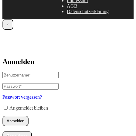
Impressum
AGB
Datenschutzerklärung
×
Anmelden
Benutzername
oder
E-
Passwort
*
Erforderlich
Mail-
Adresse
*
Passwort vergessen?
Erforderlich
Angemeldet bleiben
Anmelden