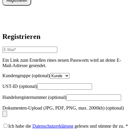
Registrieren
Registrieren
E-
Mail-
Adresse
*
Ein Link zum Erstellen eines neuen Passworts wird an deine E-
Erforderlich
Mail-Adresse gesendet.
Kundengruppe
(optional)
UST-ID
(optional)
Handelsregisternummer
(optional)
Dokumenten-Upload (JPG, PDF, PNG, max. 2000kb)
(optional)
Ich habe die
Datenschutzerklärung
gelesen und stimme ihr zu.
*