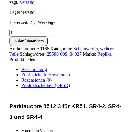
zzgl.
Versand
Lagerbestand: 1
Lieferzeit: 2–3 Werktage
Parkleuchte
KR51,SR4-
In den Warenkorb
Menge
Artikelnummer:
1166
Kategorien:
Scheinwerfer
,
weitere
Teile
Schlagwörter:
25590-00S
,
34027
Marke:
Replika
Produkt teilen:
Beschreibung
Zusätzliche Informationen
Rezensionen (0)
Produktsicherheit (GPSR)
Parkleuchte 8512.3 für KR51, SR4-2, SR4-
3 und SR4-4
E-geprüfte Version