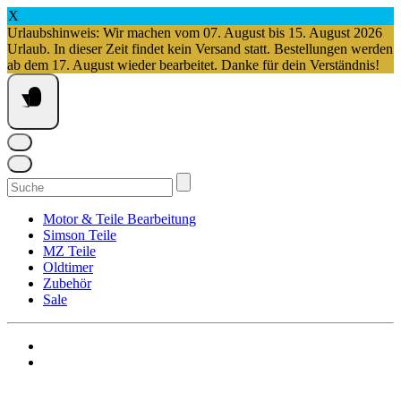
X
Urlaubshinweis: Wir machen vom 07. August bis 15. August 2026
Urlaub. In dieser Zeit findet kein Versand statt. Bestellungen werden
ab dem 17. August wieder bearbeitet. Danke für dein Verständnis!
Springe
zum
Inhalt
Suchen
nach:
Motor & Teile Bearbeitung
Simson Teile
MZ Teile
Oldtimer
Zubehör
Sale