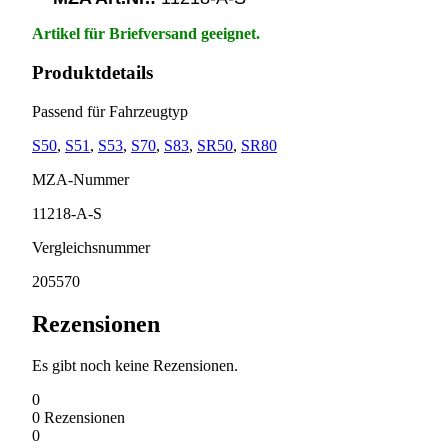
Artikel für Briefversand geeignet.
Produktdetails
Passend für Fahrzeugtyp
S50
,
S51
,
S53
,
S70
,
S83
,
SR50
,
SR80
MZA-Nummer
11218-A-S
Vergleichsnummer
205570
Rezensionen
Es gibt noch keine Rezensionen.
0
0
Rezensionen
0