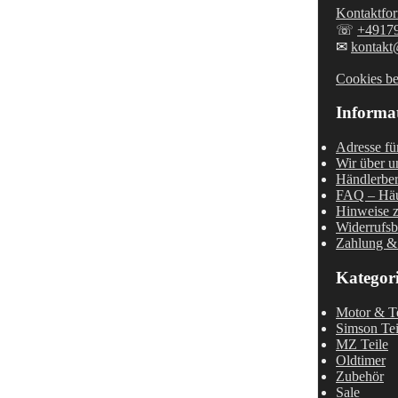
Kontaktfor
☏
+4917
✉
kontakt
Cookies be
Informa
Adresse fü
Wir über u
Händlerber
FAQ – Häu
Hinweise z
Widerrufsb
Zahlung &
Kategor
Motor & Te
Simson Tei
MZ Teile
Oldtimer
Zubehör
Sale