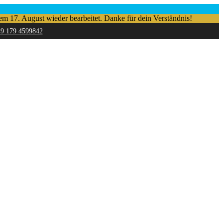
em 17. August wieder bearbeitet. Danke für dein Verständnis!
49 179 4599842