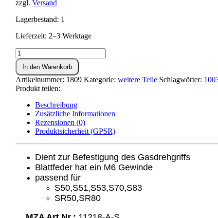
zzgl.
Versand
Lagerbestand: 1
Lieferzeit: 2–3 Werktage
Blattfeder
für
In den Warenkorb
Gasdrehgriff
S50,S51,SR50
Artikelnummer:
1809
Kategorie:
weitere Teile
Schlagwörter:
100
Menge
Produkt teilen:
Beschreibung
Zusätzliche Informationen
Rezensionen (0)
Produktsicherheit (GPSR)
Dient zur Befestigung des Gasdrehgriffs
Blattfeder hat ein M6 Gewinde
passend für
S50,S51,S53,S70,S83
SR50,SR80
MZA Art.Nr.:
11218-A-S