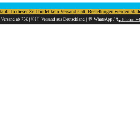
b. In dieser Zeit findet kein Versand statt. Bestellungen werden ab d
 Versand ab 75€ | 🇩🇪 Versand aus Deutschland | 💬
WhatsApp
/
Telefon +