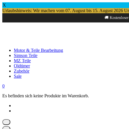
X
Urlaubshinweis: Wir machen vom 07. August bis 15. August 2026 Urlau
Springe
🚚 Kostenloser
zum
Inhalt
Motor & Teile Bearbeitung
Simson Teile
MZ Teile
Oldtimer
Zubehör
Sale
0
Es befinden sich keine Produkte im Warenkorb.