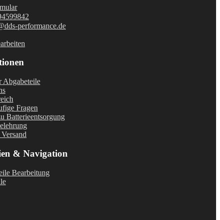
mular
94599842
@dds-performance.de
arbeiten
tionen
r Abgabeteile
ns
eich
fige Fragen
u Batterieentsorgung
elehrung
 Versand
ien & Navigation
ile Bearbeitung
le