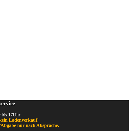
ervice
9 bis 17Uhr
kein Ladenverkauf!
Abgabe nur nach Absprache.