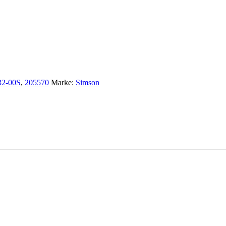
32-00S
,
205570
Marke:
Simson