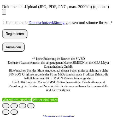
Dokumenten-Upload (JPG, PDF, PNG, max. 2000kb)
(optional)
Ich habe die
Datenschutzerklärung
gelesen und stimme ihr zu.
*
Registrieren
Anmelden
** keine Zulassung im Bereich der StVZO
Exclusive Lizenznehmerin der eingetragenen Marke SIMSON ist die MZA Meyer
Zweiradtechnik GmbH.
Bitte beachten Sie: das Shop-Angebot auf diesen Seiten umfasst nicht nur solche
SIMSON-Originalersatzteile der Firma MZA sondern auch Produkte Dritter, die
lediglich passend für SIMSON-Zweiradfahrzeuge sind.
Die Aufführung der Marke SIMSON dient insoweit der Beschreibung und
Zuordnung der Ersatz- und Zubehörteile für die verwendbaren Fahrzeugmodelle
und Fahrzeugtypen.
Warenkorb ansehen
Weiter einkaufen
Vertrag widerrufen