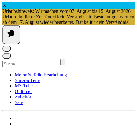
X
Urlaubshinweis: Wir machen vom 07. August bis 15. August 2026
Urlaub. In dieser Zeit findet kein Versand statt. Bestellungen werden
ab dem 17. August wieder bearbeitet. Danke für dein Verständnis!
Springe
zum
Inhalt
Suchen
nach:
Motor & Teile Bearbeitung
Simson Teile
MZ Teile
Oldtimer
Zubehör
Sale