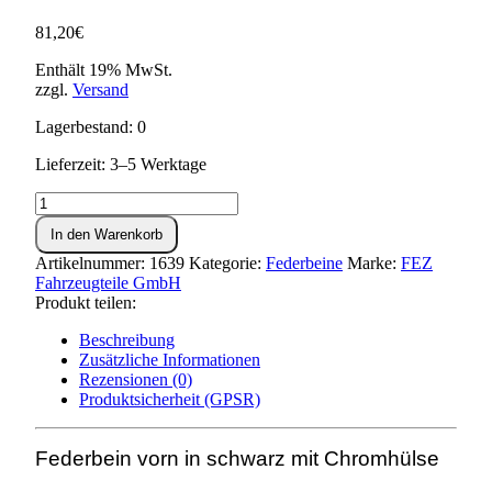
81,20
€
Enthält 19% MwSt.
zzgl.
Versand
Lagerbestand: 0
Lieferzeit: 3–5 Werktage
Federbein
vorn,
In den Warenkorb
schwarz
und
Artikelnummer:
1639
Kategorie:
Federbeine
Marke:
FEZ
Chromhülse
Fahrzeugteile GmbH
-
Produkt teilen:
Länge
307mm-
Beschreibung
KR51,SR4-
Zusätzliche Informationen
Menge
Rezensionen (0)
Produktsicherheit (GPSR)
Federbein vorn in schwarz mit Chromhülse