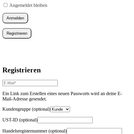
Angemeldet bleiben
Anmelden
Registrieren
Registrieren
E-
Mail-
Adresse
*
Ein Link zum Erstellen eines neuen Passworts wird an deine E-
Erforderlich
Mail-Adresse gesendet.
Kundengruppe
(optional)
UST-ID
(optional)
Handelsregisternummer
(optional)