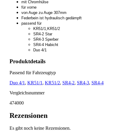
mit Chromhülse
für vorne
von Auge zu Auge 307mm
Federbein ist hydraulisch gedämpft
passend für
KR51/1,KR51/2
SR4-2 Star
SR4-3 Sperber
SR4-4 Habicht
Duo 4/1
Produktdetails
Passend für Fahrzeugtyp
Duo 4/1
,
KR51/1
,
KR51/2
,
SR4-2
,
SR4-3
,
SR4-4
Vergleichsnummer
474000
Rezensionen
Es gibt noch keine Rezensionen.