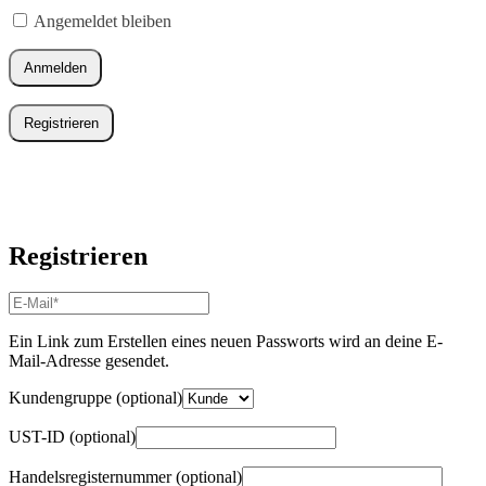
Angemeldet bleiben
Anmelden
Registrieren
Registrieren
E-
Mail-
Adresse
*
Ein Link zum Erstellen eines neuen Passworts wird an deine E-
Erforderlich
Mail-Adresse gesendet.
Kundengruppe
(optional)
UST-ID
(optional)
Handelsregisternummer
(optional)