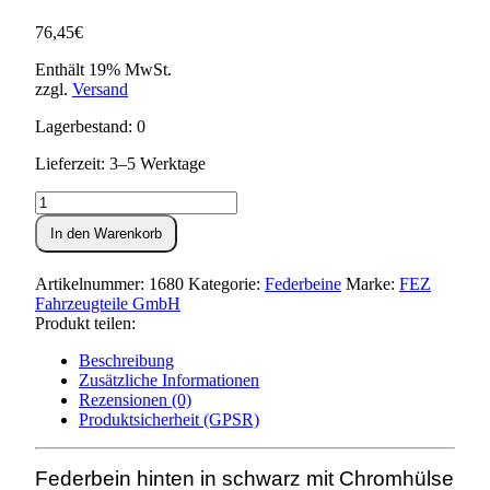
76,45
€
Enthält 19% MwSt.
zzgl.
Versand
Lagerbestand: 0
Lieferzeit: 3–5 Werktage
Federbein
hinten,
In den Warenkorb
schwarz
und
Chromhülse
Artikelnummer:
1680
Kategorie:
Federbeine
Marke:
FEZ
-
Fahrzeugteile GmbH
Länge
Produkt teilen:
345mm-
KR51,SR4-
Beschreibung
Menge
Zusätzliche Informationen
Rezensionen (0)
Produktsicherheit (GPSR)
Federbein hinten in schwarz mit Chromhülse