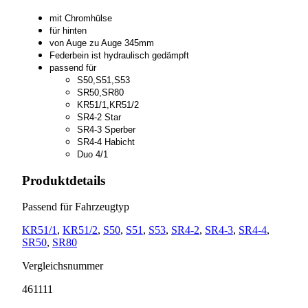
mit Chromhülse
für hinten
von Auge zu Auge 345mm
Federbein ist hydraulisch gedämpft
passend für
S50,S51,S53
SR50,SR80
KR51/1,KR51/2
SR4-2 Star
SR4-3 Sperber
SR4-4 Habicht
Duo 4/1
Produktdetails
Passend für Fahrzeugtyp
KR51/1
,
KR51/2
,
S50
,
S51
,
S53
,
SR4-2
,
SR4-3
,
SR4-4
,
SR50
,
SR80
Vergleichsnummer
461111