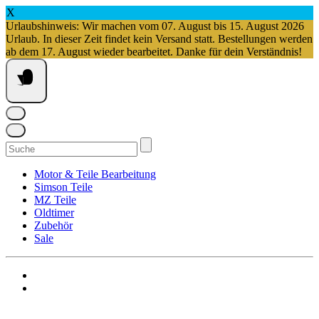
X
Urlaubshinweis: Wir machen vom 07. August bis 15. August 2026
Urlaub. In dieser Zeit findet kein Versand statt. Bestellungen werden
ab dem 17. August wieder bearbeitet. Danke für dein Verständnis!
Springe
zum
Inhalt
Suchen
nach:
Motor & Teile Bearbeitung
Simson Teile
MZ Teile
Oldtimer
Zubehör
Sale