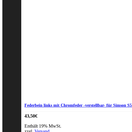
Federbein links mit Chromfeder -verstellbar- für Simson S
43,50
€
Enthält 19% MwSt.
zzgl.
Versand