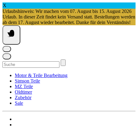
X
Urlaubshinweis: Wir machen vom 07. August bis 15. August 2026
Urlaub. In dieser Zeit findet kein Versand statt. Bestellungen werden
ab dem 17. August wieder bearbeitet. Danke für dein Verständnis!
Springe
zum
Inhalt
Suchen
nach:
Motor & Teile Bearbeitung
Simson Teile
MZ Teile
Oldtimer
Zubehör
Sale