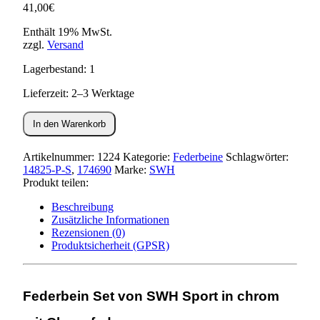
41,00
€
Enthält 19% MwSt.
zzgl.
Versand
Lagerbestand: 1
Lieferzeit: 2–3 Werktage
Federbein
In den Warenkorb
Set
SWH
Sport
Artikelnummer:
1224
Kategorie:
Federbeine
Schlagwörter:
chrom
14825-P-S
,
174690
Marke:
SWH
Menge
Produkt teilen:
Beschreibung
Zusätzliche Informationen
Rezensionen (0)
Produktsicherheit (GPSR)
Federbein Set von SWH Sport in chrom