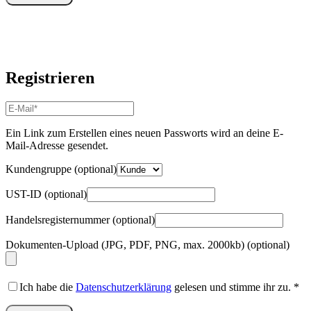
Registrieren
E-
Mail-
Adresse
*
Ein Link zum Erstellen eines neuen Passworts wird an deine E-
Erforderlich
Mail-Adresse gesendet.
Kundengruppe
(optional)
UST-ID
(optional)
Handelsregisternummer
(optional)
Dokumenten-Upload (JPG, PDF, PNG, max. 2000kb)
(optional)
Ich habe die
Datenschutzerklärung
gelesen und stimme ihr zu.
*