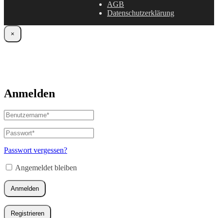
AGB
Datenschutzerklärung
×
Anmelden
Benutzername
oder
E-
Passwort
*
Erforderlich
Mail-
Adresse
*
Passwort vergessen?
Erforderlich
Angemeldet bleiben
Anmelden
Registrieren