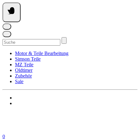
Springe
zum
Inhalt
Suchen
nach:
Motor & Teile Bearbeitung
Simson Teile
MZ Teile
Oldtimer
Zubehör
Sale
0