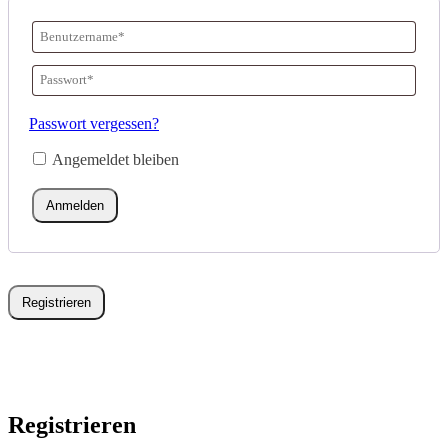
Benutzername
oder
Passwort
*
E-
Erforderlich
Passwort vergessen?
Mail-
Angemeldet bleiben
Adresse
*
Erforderlich
Anmelden
Registrieren
Registrieren