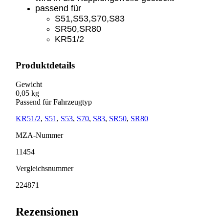
passend für
S51,S53,S70,S83
SR50,SR80
KR51/2
Produktdetails
Gewicht
0,05 kg
Passend für Fahrzeugtyp
KR51/2
,
S51
,
S53
,
S70
,
S83
,
SR50
,
SR80
MZA-Nummer
11454
Vergleichsnummer
224871
Rezensionen