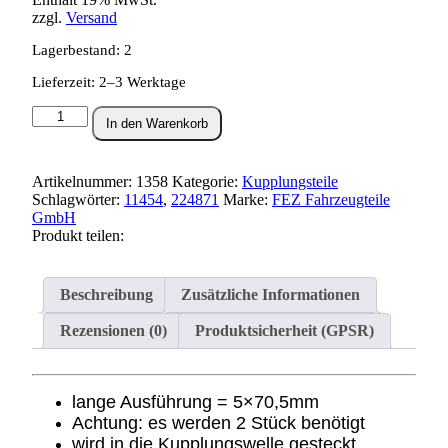
zzgl.
Versand
Lagerbestand: 2
Lieferzeit: 2–3 Werktage
Druckstange
In den Warenkorb
lang
(5x70,5)
für
Artikelnummer:
1358
Kategorie:
Kupplungsteile
Kupplung
Schlagwörter:
11454
,
224871
Marke:
FEZ Fahrzeugteile
S51,SR50,KR51/2
GmbH
Menge
Produkt teilen:
Beschreibung
Zusätzliche Informationen
Rezensionen (0)
Produktsicherheit (GPSR)
lange Ausführung = 5×70,5mm
Achtung: es werden 2 Stück benötigt
wird in die Kupplungswelle gesteckt