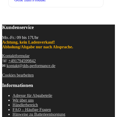
Kundenservice
Mo.-Fr.: 09 bis 17Uhr
Achtung, kein Ladenverkauf!
Abholung/Abgabe nur nach Absprache.
Kontaktformular
☏
+491794599842
✉
kontakt@dds-performance.de
Cookies bearbeiten
Informationen
Adresse für Abgabeteile
Wir über uns
Händlerbereich
FAQ – Häufige Fragen
Hinweise zu Batterieentsorgung