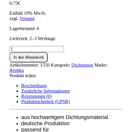
0,75
€
Enthält 19% MwSt.
zzgl.
Versand
Lagerbestand: 6
Lieferzeit: 2–3 Werktage
Dichtung
für
In den Warenkorb
Dichtkappe
SR1,SR2,SR4-
Artikelnummer:
1550
Kategorie:
Dichtungen
Marke:
1
Replika
Menge
Produkt teilen:
Beschreibung
Zusätzliche Informationen
Rezensionen (0)
Produktsicherheit (GPSR)
aus hochwertigem Dichtungsmaterial
deutsche Produktion
passend für