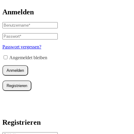
Anmelden
Benutzername
oder
E-
Passwort
*
Erforderlich
Mail-
Adresse
*
Passwort vergessen?
Erforderlich
Angemeldet bleiben
Anmelden
Registrieren
Registrieren