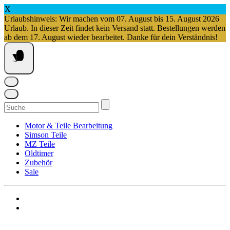
X
Urlaubshinweis: Wir machen vom 07. August bis 15. August 2026
Urlaub. In dieser Zeit findet kein Versand statt. Bestellungen werden
ab dem 17. August wieder bearbeitet. Danke für dein Verständnis!
Springe
zum
Inhalt
Suchen
nach:
Motor & Teile Bearbeitung
Simson Teile
MZ Teile
Oldtimer
Zubehör
Sale