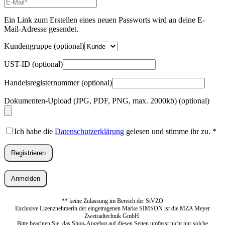
E-
Mail-
Adresse
*
Ein Link zum Erstellen eines neuen Passworts wird an deine E-
Erforderlich
Mail-Adresse gesendet.
Kundengruppe
(optional)
UST-ID
(optional)
Handelsregisternummer
(optional)
Dokumenten-Upload (JPG, PDF, PNG, max. 2000kb)
(optional)
Ich habe die
Datenschutzerklärung
gelesen und stimme ihr zu.
*
Registrieren
Anmelden
** keine Zulassung im Bereich der StVZO
Exclusive Lizenznehmerin der eingetragenen Marke SIMSON ist die MZA Meyer
Zweiradtechnik GmbH.
Bitte beachten Sie: das Shop-Angebot auf diesen Seiten umfasst nicht nur solche