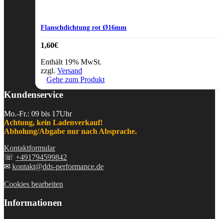
Flanschdichtung rot Ø16mm
1,60
€
Enthält 19% MwSt.
zzgl.
Versand
Gehe zum Produkt
Kundenservice
Mo.-Fr.: 09 bis 17Uhr
Achtung, kein Ladenverkauf!
Abholung/Abgabe nur nach Absprache.
Kontaktformular
☏
+491794599842
✉
kontakt@dds-performance.de
Cookies bearbeiten
Informationen