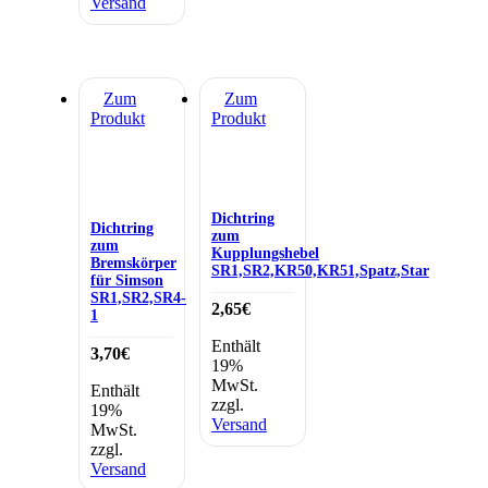
Versand
Zum
Zum
Produkt
Produkt
Dichtring
Dichtring
zum
zum
Kupplungshebel
Bremskörper
SR1,SR2,KR50,KR51,Spatz,Star
für Simson
SR1,SR2,SR4-
2,65
€
1
Enthält
3,70
€
19%
MwSt.
Enthält
zzgl.
19%
Versand
MwSt.
zzgl.
Versand