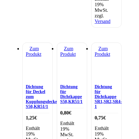
19%
MwSt.
zzgl.
Versand
Zum
Zum
Zum
Produkt
Produkt
Produkt
Dichtung
Dichtung
Dichtung
für Deckel
für
für
zum
Dichtkappe
Dichtkappe
Kupplungsdeckel
S50,KR51/1
SR1,SR2,SR4-
S50,KR51/1
1
0,80
€
1,25
€
0,75
€
Enthält
Enthält
Enthält
19%
19%
19%
MwSt.