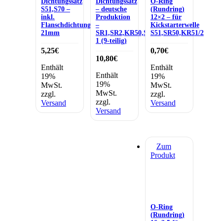
Dichtungssatz
Dichtungssatz
O-Ring
S51,S70 –
– deutsche
(Rundring)
inkl.
Produktion
12×2 – für
Flanschdichtung
–
Kickstarterwelle
21mm
SR1,SR2,KR50,SR4-
S51,SR50,KR51/2
1 (9-teilig)
5,25
€
0,70
€
10,80
€
Enthält
Enthält
Enthält
19%
19%
19%
MwSt.
MwSt.
MwSt.
zzgl.
zzgl.
zzgl.
Versand
Versand
Versand
Zum
Produkt
O-Ring
(Rundring)