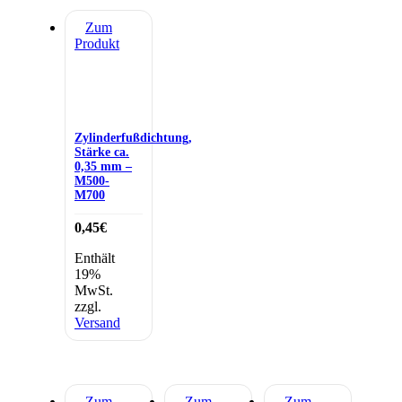
Zum
Produkt
Zylinderfußdichtung,
Stärke ca.
0,35 mm –
M500-
M700
0,45
€
Enthält
19%
MwSt.
zzgl.
Versand
Zum
Zum
Zum