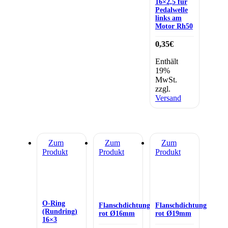
16×2,5 für
Pedalwelle
links am
Motor Rh50
0,35
€
Enthält
19%
MwSt.
zzgl.
Versand
Zum
Zum
Zum
Produkt
Produkt
Produkt
O-Ring
Flanschdichtung
Flanschdichtung
(Rundring)
rot Ø16mm
rot Ø19mm
16×3