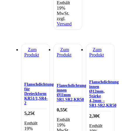
Enthält
19%
MwSt.
zzgl.
Versand
Zum
Zum
Zum
Produkt
Produkt
Produkt
Flanschdichtung
Flanschdichtung
Flanschdichtung
innen
für
innen
Ø12mm,
Dreieckform
Ø11mm
Stärke
KR51/1,SR4-
SR1,SR2,KR50
4,2mm –
2
SR1,SR2,KR50
0,55
€
5,25
€
2,30
€
Enthält
Enthält
19%
Enthält
19%
MwSt.