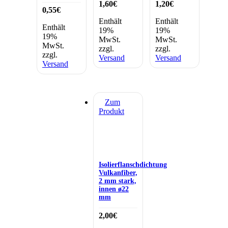
1,60
€
1,20
€
0,55
€
Enthält
Enthält
Enthält
19%
19%
19%
MwSt.
MwSt.
MwSt.
zzgl.
zzgl.
zzgl.
Versand
Versand
Versand
Zum
Produkt
Isolierflanschdichtung
Vulkanfiber,
2 mm stark,
innen ø22
mm
2,00
€