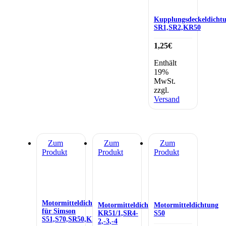
Kupplungsdeckeldicht
SR1,SR2,KR50
1,25
€
Enthält
19%
MwSt.
zzgl.
Versand
Zum
Zum
Zum
Produkt
Produkt
Produkt
Motormitteldichtung
Motormitteldichtung
Motormitteldichtung
für Simson
KR51/1,SR4-
S50
S51,S70,SR50,KR51/2
2,-3,-4