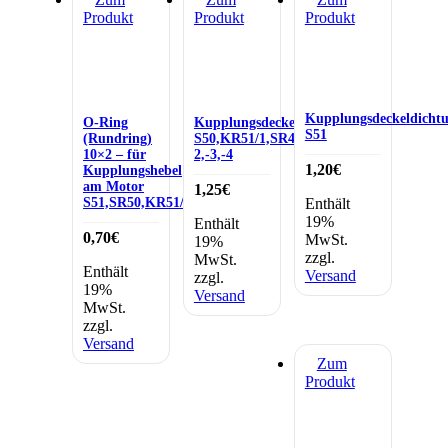
Produkt
Produkt
Produkt
Kupplungsdeckeldicht
O-Ring
Kupplungsdeckeldichtung
S51
(Rundring)
S50,KR51/1,SR4-
10×2 – für
2,-3,-4
1,20
€
Kupplungshebel
am Motor
1,25
€
S51,SR50,KR51/2
Enthält
19%
Enthält
0,70
€
MwSt.
19%
zzgl.
MwSt.
Enthält
Versand
zzgl.
19%
Versand
MwSt.
zzgl.
Versand
Zum
Produkt