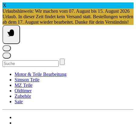
X
Urlaubshinweis: Wir machen vom 07. August bis 15. August 2026
Urlaub. In dieser Zeit findet kein Versand statt. Bestellungen werden
ab dem 17. August wieder bearbeitet. Danke für dein Verständnis!
Springe
zum
Inhalt
Suchen
nach:
Motor & Teile Bearbeitung
Simson Teile
MZ Teile
Oldtimer
Zubehör
Sale