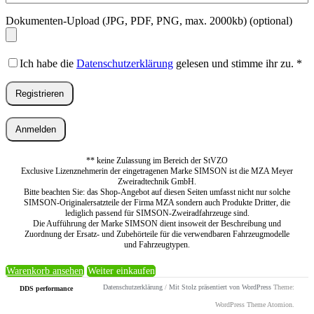
Dokumenten-Upload (JPG, PDF, PNG, max. 2000kb)
(optional)
Ich habe die
Datenschutzerklärung
gelesen und stimme ihr zu.
*
Registrieren
Anmelden
** keine Zulassung im Bereich der StVZO
Exclusive Lizenznehmerin der eingetragenen Marke SIMSON ist die MZA Meyer
Zweiradtechnik GmbH.
Bitte beachten Sie: das Shop-Angebot auf diesen Seiten umfasst nicht nur solche
SIMSON-Originalersatzteile der Firma MZA sondern auch Produkte Dritter, die
lediglich passend für SIMSON-Zweiradfahrzeuge sind.
Die Aufführung der Marke SIMSON dient insoweit der Beschreibung und
Zuordnung der Ersatz- und Zubehörteile für die verwendbaren Fahrzeugmodelle
und Fahrzeugtypen.
Warenkorb ansehen
Weiter einkaufen
Datenschutzerklärung
/
Mit Stolz präsentiert von WordPress
Theme:
DDS performance
WordPress Theme Atomion.