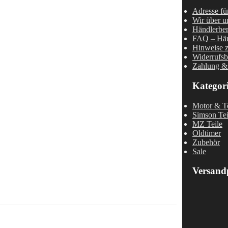
Adresse fü
Wir über u
Händlerber
FAQ – Häu
Hinweise z
Widerrufsb
Zahlung &
Kategor
Motor & Te
Simson Tei
MZ Teile
Oldtimer
Zubehör
Sale
Versand