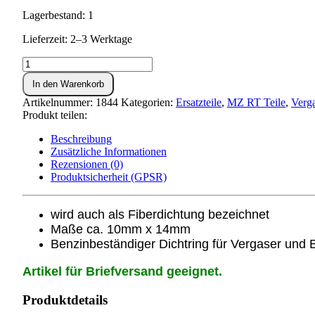
Lagerbestand: 1
Lieferzeit: 2–3 Werktage
Dichtung
Ø10x14
In den Warenkorb
für
Schwimmernadelventil
Artikelnummer:
1844
Kategorien:
Ersatzteile
,
MZ RT Teile
,
Verg
Menge
Produkt teilen:
Beschreibung
Zusätzliche Informationen
Rezensionen (0)
Produktsicherheit (GPSR)
wird auch als Fiberdichtung bezeichnet
Maße ca. 10mm x 14mm
Benzinbeständiger Dichtring für Vergaser und
Artikel für Briefversand geeignet.
Produktdetails