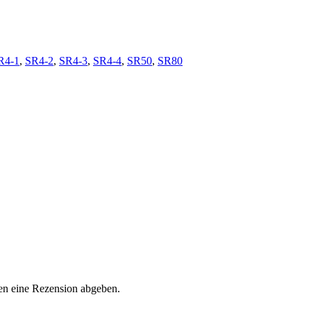
R4-1
,
SR4-2
,
SR4-3
,
SR4-4
,
SR50
,
SR80
en eine Rezension abgeben.