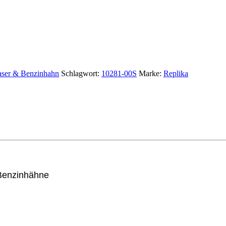
aser & Benzinhahn
Schlagwort:
10281-00S
Marke:
Replika
 Benzinhähne