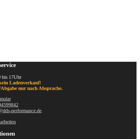
ervice
9 bis 17Uhr
kein Ladenverkauf!
Abgabe nur nach Absprache.
mular
94599842
@dds-performance.de
arbeiten
tionen