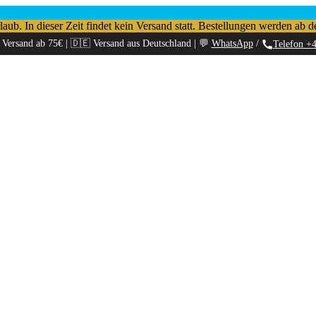
b. In dieser Zeit findet kein Versand statt. Bestellungen werden ab d
 Versand ab 75€ | 🇩🇪 Versand aus Deutschland | 💬
WhatsApp
/
Telefon +