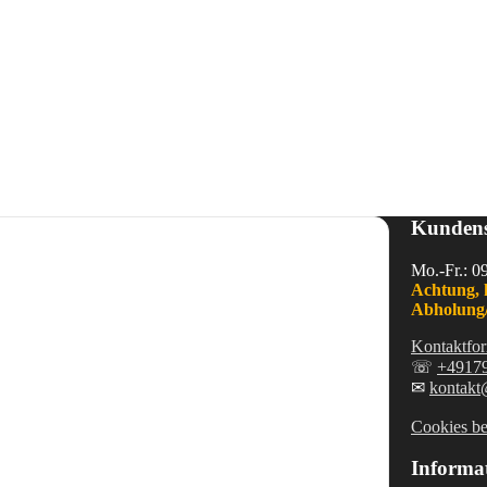
Kundens
Mo.-Fr.: 0
Achtung, 
Abholung/
Kontaktfor
☏
+4917
✉
kontakt
Cookies be
Informa