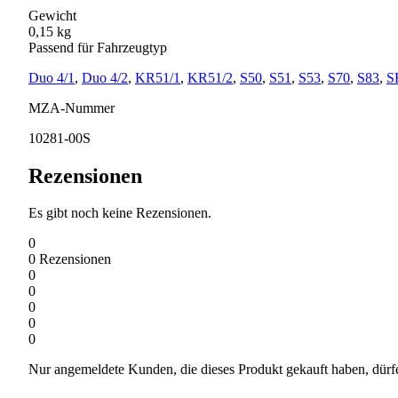
Gewicht
0,15 kg
Passend für Fahrzeugtyp
Duo 4/1
,
Duo 4/2
,
KR51/1
,
KR51/2
,
S50
,
S51
,
S53
,
S70
,
S83
,
S
MZA-Nummer
10281-00S
Rezensionen
Es gibt noch keine Rezensionen.
0
0
Rezensionen
0
0
0
0
0
Nur angemeldete Kunden, die dieses Produkt gekauft haben, dürf