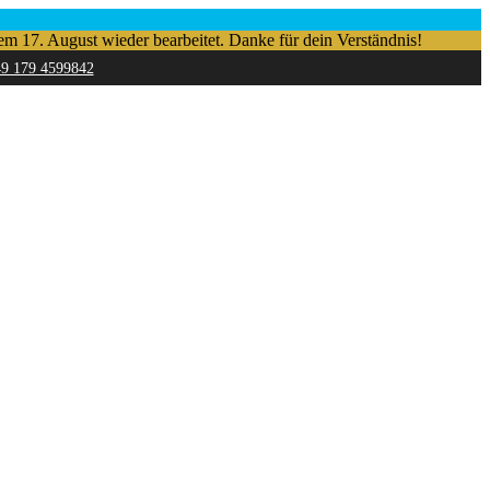
em 17. August wieder bearbeitet. Danke für dein Verständnis!
49 179 4599842