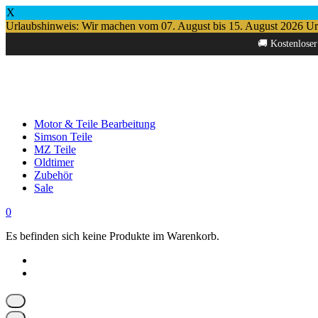
X
Urlaubshinweis: Wir machen vom 07. August bis 15. August 2026 Urlau
Springe
🚚 Kostenloser
zum
Inhalt
Motor & Teile Bearbeitung
Simson Teile
MZ Teile
Oldtimer
Zubehör
Sale
0
Es befinden sich keine Produkte im Warenkorb.