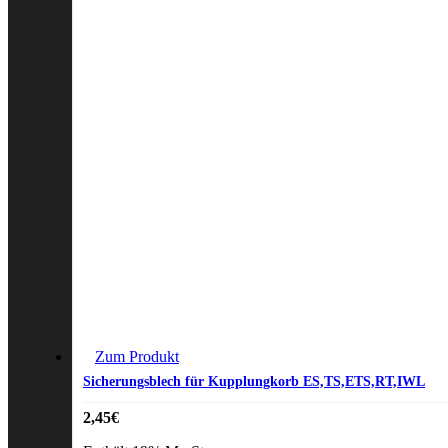
Zum Produkt
Sicherungsblech für Kupplungkorb ES,TS,ETS,RT,IWL
2,45
€