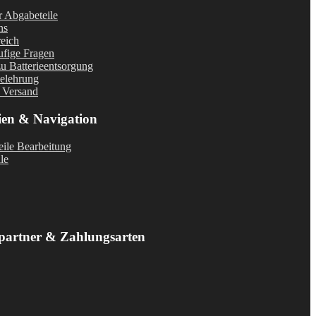
r Abgabeteile
ns
eich
fige Fragen
u Batterieentsorgung
elehrung
 Versand
ien & Navigation
ile Bearbeitung
le
partner & Zahlungsarten