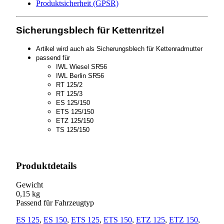
Produktsicherheit (GPSR)
Sicherungsblech für Kettenritzel
Artikel wird auch als Sicherungsblech für Kettenradmutter
passend für
IWL Wiesel SR56
IWL Berlin SR56
RT 125/2
RT 125/3
ES 125/150
ETS 125/150
ETZ 125/150
TS 125/150
Produktdetails
Gewicht
0,15 kg
Passend für Fahrzeugtyp
ES 125
,
ES 150
,
ETS 125
,
ETS 150
,
ETZ 125
,
ETZ 150
,