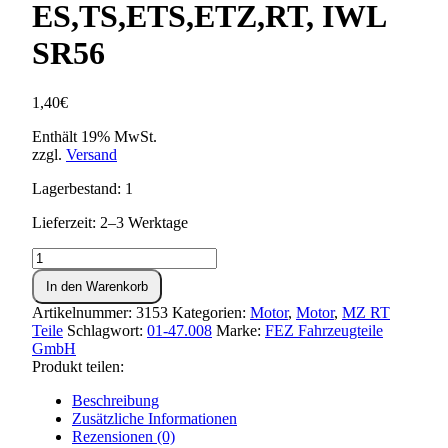
ES,TS,ETS,ETZ,RT, IWL
SR56
1,40
€
Enthält 19% MwSt.
zzgl.
Versand
Lagerbestand: 1
Lieferzeit: 2–3 Werktage
Sicherungsblech
für
In den Warenkorb
Kettenritzel
MZ
Artikelnummer:
3153
Kategorien:
Motor
,
Motor
,
MZ RT
ES,TS,ETS,ETZ,RT,
Teile
Schlagwort:
01-47.008
Marke:
FEZ Fahrzeugteile
IWL
GmbH
SR56
Produkt teilen:
Menge
Beschreibung
Zusätzliche Informationen
Rezensionen (0)