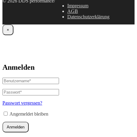
© 2026 DDS performance
/
Impressum
AGB
Datenschutzerklärung
×
Anmelden
Benutzername
oder
E-
Passwort
*
Erforderlich
Mail-
Adresse
*
Passwort vergessen?
Erforderlich
Angemeldet bleiben
Anmelden