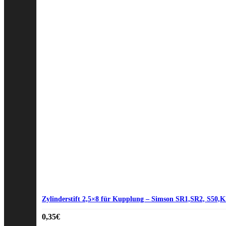
Zylinderstift 2,5×8 für Kupplung – Simson SR1,SR2, S50
0,35
€