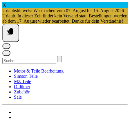
X
Urlaubshinweis: Wir machen vom 07. August bis 15. August 2026
Urlaub. In dieser Zeit findet kein Versand statt. Bestellungen werden
ab dem 17. August wieder bearbeitet. Danke für dein Verständnis!
Springe
zum
Inhalt
Suchen
nach:
Motor & Teile Bearbeitung
Simson Teile
MZ Teile
Oldtimer
Zubehör
Sale