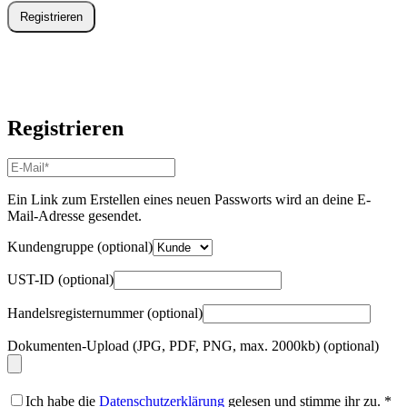
Registrieren
Registrieren
E-
Mail-
Adresse
*
Ein Link zum Erstellen eines neuen Passworts wird an deine E-
Erforderlich
Mail-Adresse gesendet.
Kundengruppe
(optional)
UST-ID
(optional)
Handelsregisternummer
(optional)
Dokumenten-Upload (JPG, PDF, PNG, max. 2000kb)
(optional)
Ich habe die
Datenschutzerklärung
gelesen und stimme ihr zu.
*