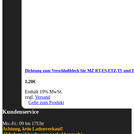
Dichtung zum Verschlußblech für MZ RT,ES,ETZ,TS und 
1,20
€
Enthält 19% MwSt.
zzgl.
Versand
Gehe zum Produkt
Kundenservice
Mo.-Fr.: 09 bis 17Uhr
Achtung, kein Ladenverkauf!