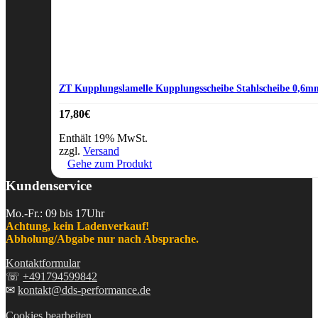
ZT Kupplungslamelle Kupplungsscheibe Stahlscheibe 0,6mm
17,80
€
Enthält 19% MwSt.
zzgl.
Versand
Gehe zum Produkt
Kundenservice
Mo.-Fr.: 09 bis 17Uhr
Achtung, kein Ladenverkauf!
Abholung/Abgabe nur nach Absprache.
Kontaktformular
☏
+491794599842
✉
kontakt@dds-performance.de
Cookies bearbeiten