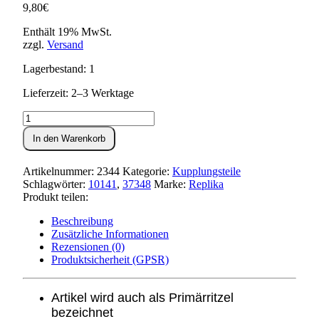
9,80
€
Enthält 19% MwSt.
zzgl.
Versand
Lagerbestand: 1
Lieferzeit: 2–3 Werktage
Antriebsritzel
(20
In den Warenkorb
Zahn)
S51,SR50,KR51/2
Menge
Artikelnummer:
2344
Kategorie:
Kupplungsteile
Schlagwörter:
10141
,
37348
Marke:
Replika
Produkt teilen:
Beschreibung
Zusätzliche Informationen
Rezensionen (0)
Produktsicherheit (GPSR)
Artikel wird auch als Primärritzel
bezeichnet