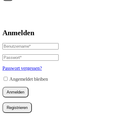
Anmelden
Benutzername
oder
E-
Passwort
*
Erforderlich
Mail-
Adresse
*
Passwort vergessen?
Erforderlich
Angemeldet bleiben
Anmelden
Registrieren