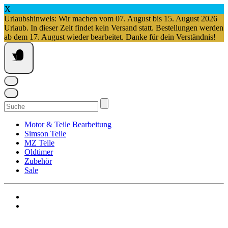
X
Urlaubshinweis: Wir machen vom 07. August bis 15. August 2026
Urlaub. In dieser Zeit findet kein Versand statt. Bestellungen werden
ab dem 17. August wieder bearbeitet. Danke für dein Verständnis!
Springe
zum
Inhalt
Suchen
nach:
Motor & Teile Bearbeitung
Simson Teile
MZ Teile
Oldtimer
Zubehör
Sale