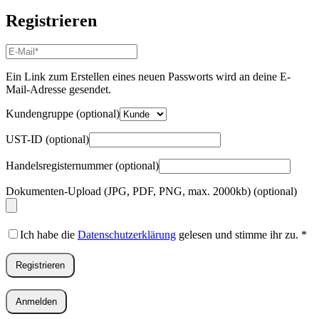
Registrieren
E-
Mail-
Adresse
*
Ein Link zum Erstellen eines neuen Passworts wird an deine E-
Erforderlich
Mail-Adresse gesendet.
Kundengruppe
(optional)
UST-ID
(optional)
Handelsregisternummer
(optional)
Dokumenten-Upload (JPG, PDF, PNG, max. 2000kb)
(optional)
Ich habe die
Datenschutzerklärung
gelesen und stimme ihr zu.
*
Registrieren
Anmelden