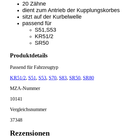
20 Zähne
dient zum Antrieb der Kupplungskorbes
sitzt auf der Kurbelwelle
passend für
S51,S53
KR51/2
SR50
Produktdetails
Passend für Fahrzeugtyp
KR51/2
,
S51
,
S53
,
S70
,
S83
,
SR50
,
SR80
MZA-Nummer
10141
Vergleichsnummer
37348
Rezensionen