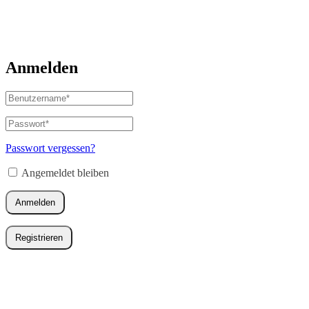
Anmelden
Benutzername
oder
E-
Passwort
*
Erforderlich
Mail-
Adresse
*
Passwort vergessen?
Erforderlich
Angemeldet bleiben
Anmelden
Registrieren