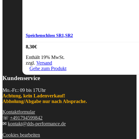
Speichenschloss SR1,SR2
8,30
€
Enthält 19% MwSt.
zzgl.
Versand
Gehe zum Produkt
Kundenservice
Mo.-Fr.: 09 bis 17Uhr
Achtung, kein Ladenverkauf!
Abholung/Abgabe nur nach Absprache.
Kontaktformular
☏
+491794599842
✉
kontakt@dds-performance.de
Cookies bearbeiten