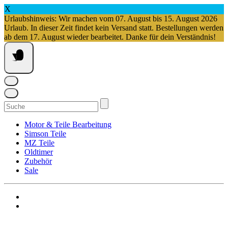
X
Urlaubshinweis: Wir machen vom 07. August bis 15. August 2026
Urlaub. In dieser Zeit findet kein Versand statt. Bestellungen werden
ab dem 17. August wieder bearbeitet. Danke für dein Verständnis!
Springe
zum
Inhalt
Suchen
nach:
Motor & Teile Bearbeitung
Simson Teile
MZ Teile
Oldtimer
Zubehör
Sale