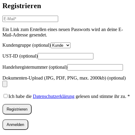
Registrieren
E-
Mail-
Adresse
*
Ein Link zum Erstellen eines neuen Passworts wird an deine E-
Erforderlich
Mail-Adresse gesendet.
Kundengruppe
(optional)
UST-ID
(optional)
Handelsregisternummer
(optional)
Dokumenten-Upload (JPG, PDF, PNG, max. 2000kb)
(optional)
Ich habe die
Datenschutzerklärung
gelesen und stimme ihr zu.
*
Registrieren
Anmelden