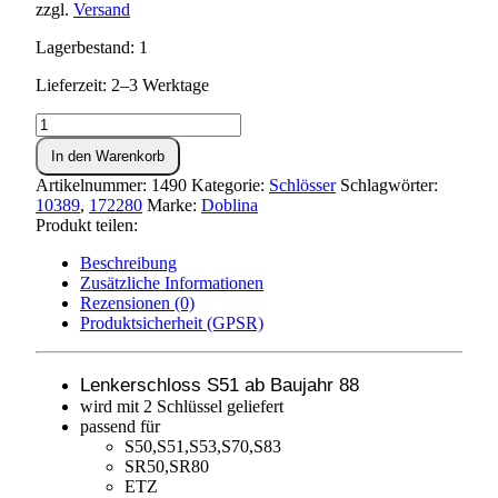
zzgl.
Versand
Lagerbestand: 1
Lieferzeit: 2–3 Werktage
Lenkschloss
S51
In den Warenkorb
(ab
Baujahr
Artikelnummer:
1490
Kategorie:
Schlösser
Schlagwörter:
88)
10389
,
172280
Marke:
Doblina
Menge
Produkt teilen:
Beschreibung
Zusätzliche Informationen
Rezensionen (0)
Produktsicherheit (GPSR)
Lenkerschloss S51 ab Baujahr 88
wird mit 2 Schlüssel geliefert
passend für
S50,S51,S53,S70,S83
SR50,SR80
ETZ