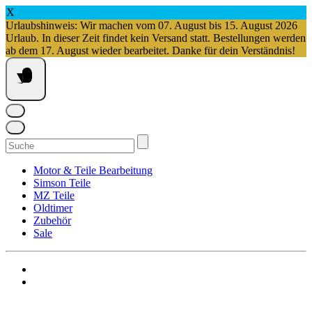
X
Urlaubshinweis: Wir machen vom 07. August bis 15. August 2026
Urlaub. In dieser Zeit findet kein Versand statt. Bestellungen werden
ab dem 17. August wieder bearbeitet. Danke für dein Verständnis!
Springe
zum
Inhalt
Suchen
nach:
Motor & Teile Bearbeitung
Simson Teile
MZ Teile
Oldtimer
Zubehör
Sale