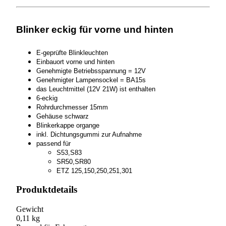
ETZ
Menge
Blinker eckig für vorne und hinten
E-geprüfte Blinkleuchten
Einbauort vorne und hinten
Genehmigte Betriebsspannung = 12V
Genehmigter Lampensockel = BA15s
das Leuchtmittel (12V 21W) ist enthalten
6-eckig
Rohrdurchmesser 15mm
Gehäuse schwarz
Blinkerkappe organge
inkl. Dichtungsgummi zur Aufnahme
passend für
S53,S83
SR50,SR80
ETZ 125,150,250,251,301
Produktdetails
Gewicht
0,11 kg