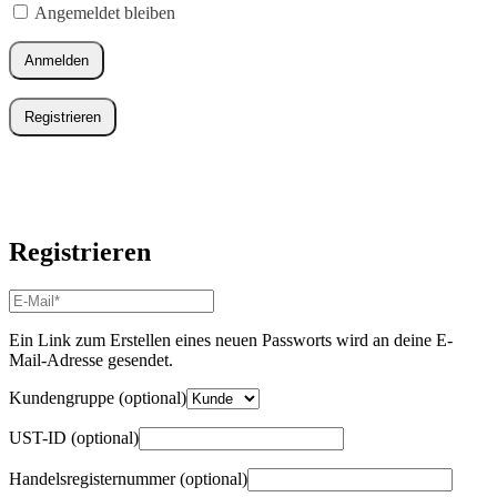
Angemeldet bleiben
Anmelden
Registrieren
Registrieren
E-
Mail-
Adresse
*
Ein Link zum Erstellen eines neuen Passworts wird an deine E-
Erforderlich
Mail-Adresse gesendet.
Kundengruppe
(optional)
UST-ID
(optional)
Handelsregisternummer
(optional)