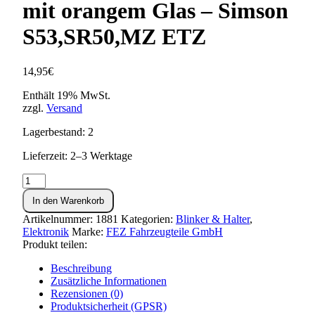
mit orangem Glas – Simson
S53,SR50,MZ ETZ
14,95
€
Enthält 19% MwSt.
zzgl.
Versand
Lagerbestand: 2
Lieferzeit: 2–3 Werktage
Blinker
6-
In den Warenkorb
eckig
in
Artikelnummer:
1881
Kategorien:
Blinker & Halter
,
schwarz
Elektronik
Marke:
FEZ Fahrzeugteile GmbH
mit
Produkt teilen:
orangem
Glas
Beschreibung
-
Zusätzliche Informationen
Simson
Rezensionen (0)
S53,SR50,MZ
Produktsicherheit (GPSR)