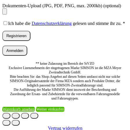
Dokumenten-Upload (JPG, PDF, PNG, max. 2000kb)
(optional)
Ich habe die
Datenschutzerklärung
gelesen und stimme ihr zu.
*
Registrieren
Anmelden
** keine Zulassung im Bereich der StVZO
Exclusive Lizenznehmerin der eingetragenen Marke SIMSON ist die MZA Meyer
Zweiradtechnik GmbH.
Bitte beachten Sie: das Shop-Angebot auf diesen Seiten umfasst nicht nur solche
SIMSON-Originalersatzteile der Firma MZA sondern auch Produkte Dritter, die
lediglich passend für SIMSON-Zweiradfahrzeuge sind.
Die Aufführung der Marke SIMSON dient insoweit der Beschreibung und
Zuordnung der Ersatz- und Zubehörteile für die verwendbaren Fahrzeugmodelle
und Fahrzeugtypen.
Warenkorb ansehen
Weiter einkaufen
Vertrag widerrufen