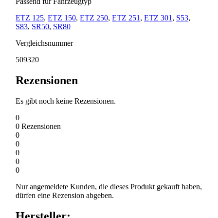
Passend für Fahrzeugtyp
ETZ 125
,
ETZ 150
,
ETZ 250
,
ETZ 251
,
ETZ 301
,
S53
,
S83
,
SR50
,
SR80
Vergleichsnummer
509320
Rezensionen
Es gibt noch keine Rezensionen.
0
0
Rezensionen
0
0
0
0
0
Nur angemeldete Kunden, die dieses Produkt gekauft haben,
dürfen eine Rezension abgeben.
Hersteller: