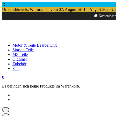
X
Urlaubshinweis: Wir machen vom 07. August bis 15. August 2026 Urlau
Springe
🚚 Kostenloser
zum
Inhalt
Motor & Teile Bearbeitung
Simson Teile
MZ Teile
Oldtimer
Zubehör
Sale
0
Es befinden sich keine Produkte im Warenkorb.