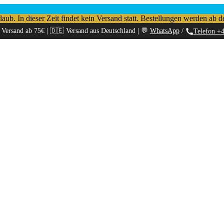
b. In dieser Zeit findet kein Versand statt. Bestellungen werden ab d
 Versand ab 75€ | 🇩🇪 Versand aus Deutschland | 💬
WhatsApp
/
Telefon +