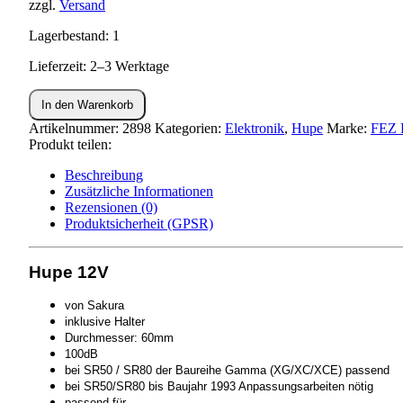
zzgl.
Versand
Lagerbestand: 1
Lieferzeit: 2–3 Werktage
Hupe
In den Warenkorb
12V
Ø60mm
Artikelnummer:
2898
Kategorien:
Elektronik
,
Hupe
Marke:
FEZ 
SR50,SR80
Produkt teilen:
Menge
Beschreibung
Zusätzliche Informationen
Rezensionen (0)
Produktsicherheit (GPSR)
Hupe 12V
von Sakura
inklusive Halter
Durchmesser: 60mm
100dB
bei SR50 / SR80 der Baureihe Gamma (XG/XC/XCE) passend
bei SR50/SR80 bis Baujahr 1993 Anpassungsarbeiten nötig
passend für