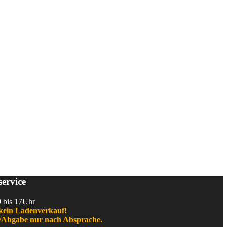
ervice
9 bis 17Uhr
kein Ladenverkauf!
Abgabe nur nach Absprache.