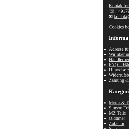
Kontaktfor
☏
+4917
✉
kontakt
Cookies be
Informa
Adresse fü
Wir über u
Händlerber
FAQ – Häu
Hinweise z
Widerrufsb
Zahlung &
Kategor
Motor & Te
Simson Tei
MZ Teile
Oldtimer
Zubehör
Sale