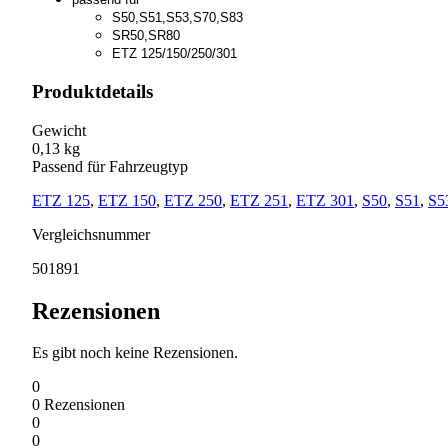
S50,S51,S53,S70,S83
SR50,SR80
ETZ 125/150/250/301
Produktdetails
Gewicht
0,13 kg
Passend für Fahrzeugtyp
ETZ 125
,
ETZ 150
,
ETZ 250
,
ETZ 251
,
ETZ 301
,
S50
,
S51
,
S5
Vergleichsnummer
501891
Rezensionen
Es gibt noch keine Rezensionen.
0
0
Rezensionen
0
0