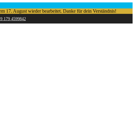
em 17. August wieder bearbeitet. Danke für dein Verständnis!
49 179 4599842