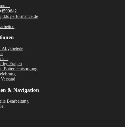
mular
94599842
@dds-performance.de
arbeiten
tionen
r Abgabeteile
ns
eich
fige Fragen
u Batterieentsorgung
elehrung
 Versand
ien & Navigation
ile Bearbeitung
le