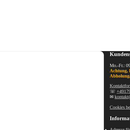
Kundens
Mo.-Fr.: 0
Achtung, 
Abholung/
Kontaktfor
☏
+4917
✉
kontakt
Cookies be
Informa
Adresse fü