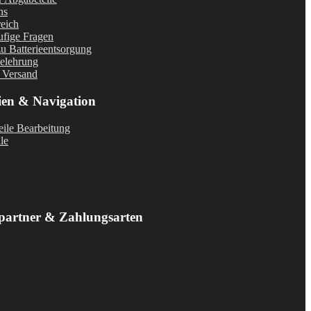
ns
eich
fige Fragen
u Batterieentsorgung
elehrung
 Versand
ien & Navigation
ile Bearbeitung
le
partner & Zahlungsarten