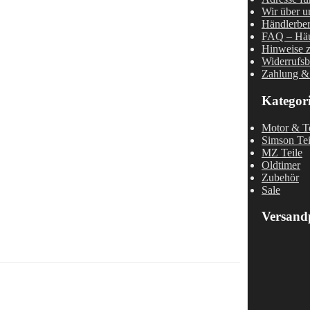
Wir über u
Händlerber
FAQ – Häu
Hinweise z
Widerrufsb
Zahlung &
Kategor
Motor & Te
Simson Tei
MZ Teile
Oldtimer
Zubehör
Sale
Versand