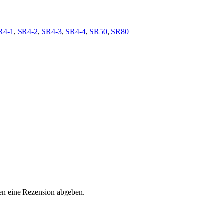
R4-1
,
SR4-2
,
SR4-3
,
SR4-4
,
SR50
,
SR80
en eine Rezension abgeben.