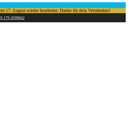
em 17. August wieder bearbeitet. Danke für dein Verständnis!
49 179 4599842