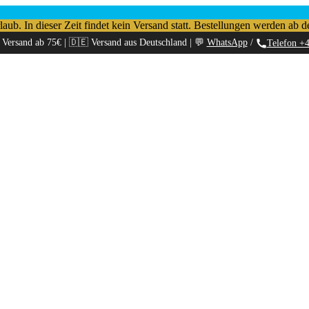
b. In dieser Zeit findet kein Versand statt. Bestellungen werden ab d
 Versand ab 75€ | 🇩🇪 Versand aus Deutschland | 💬
WhatsApp
/
Telefon +