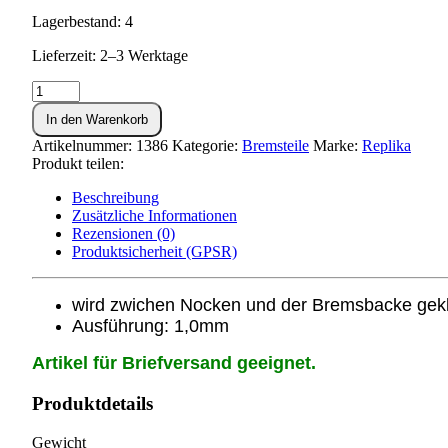
Lagerbestand: 4
Lieferzeit: 2–3 Werktage
Zwischenlage
1,0mm
In den Warenkorb
für
Bremsbacken
Artikelnummer:
1386
Kategorie:
Bremsteile
Marke:
Replika
S50,S51,KR51,SR50
Produkt teilen:
Menge
Beschreibung
Zusätzliche Informationen
Rezensionen (0)
Produktsicherheit (GPSR)
wird zwichen Nocken und der Bremsbacke ge
Ausführung: 1,0mm
Artikel für Briefversand geeignet.
Produktdetails
Gewicht