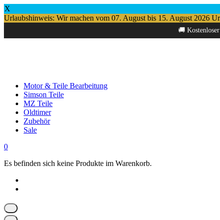
X
Urlaubshinweis: Wir machen vom 07. August bis 15. August 2026 Urlau
Springe
🚚 Kostenloser
zum
Inhalt
Motor & Teile Bearbeitung
Simson Teile
MZ Teile
Oldtimer
Zubehör
Sale
0
Es befinden sich keine Produkte im Warenkorb.