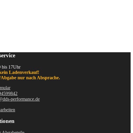
ervice
9 bis 17Uhr
kein Ladenverkauf!
Abgabe nur nach Absprache.
mular
94599842
@dds-performance.de
arbeiten
tionen
r Abgabeteile