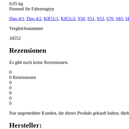
0,05 kg
Passend für Fahrzeugtyp
Duo 4/1
,
Duo 4/2
,
KR51/1
,
KR51/2
,
S50
,
S51
,
S53
,
S70
,
S83
,
S
Vergleichsnummer
34552
Rezensionen
Es gibt noch keine Rezensionen.
0
0
Rezensionen
0
0
0
0
0
Nur angemeldete Kunden, die dieses Produkt gekauft haben, dürf
Hersteller: