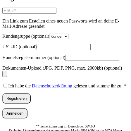
E-
Mail-
Adresse
*
Ein Link zum Erstellen eines neuen Passworts wird an deine E-
Erforderlich
Mail-Adresse gesendet.
Kundengruppe
(optional)
UST-ID
(optional)
Handelsregisternummer
(optional)
Dokumenten-Upload (JPG, PDF, PNG, max. 2000kb)
(optional)
Ich habe die
Datenschutzerklärung
gelesen und stimme ihr zu.
*
Registrieren
Anmelden
** keine Zulassung im Bereich der StVZO
Exclusive Lizenznehmerin der eingetragenen Marke SIMSON ist die MZA Meyer