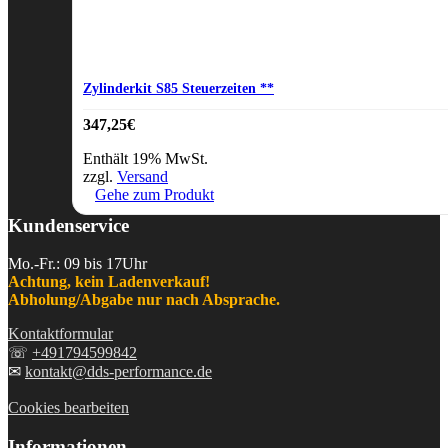
Zylinderkit S85 Steuerzeiten **
347,25
€
Enthält 19% MwSt.
zzgl.
Versand
Gehe zum Produkt
Kundenservice
Mo.-Fr.: 09 bis 17Uhr
Achtung, kein Ladenverkauf!
Abholung/Abgabe nur nach Absprache.
Kontaktformular
☏
+491794599842
✉
kontakt@dds-performance.de
Cookies bearbeiten
Informationen