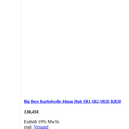
Big Bore Kurbelwelle 44mm Hub SR1,SR2,SR2E,KR50
130,45
€
Enthält 19% MwSt.
zzgl.
Versand