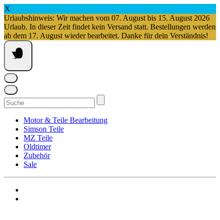
X
Urlaubshinweis: Wir machen vom 07. August bis 15. August 2026
Urlaub. In dieser Zeit findet kein Versand statt. Bestellungen werden
ab dem 17. August wieder bearbeitet. Danke für dein Verständnis!
Springe
zum
Inhalt
Suchen
nach:
Motor & Teile Bearbeitung
Simson Teile
MZ Teile
Oldtimer
Zubehör
Sale