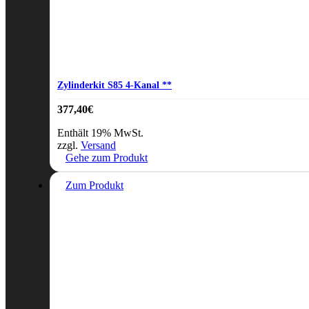
Zylinderkit S85 4-Kanal **
377,40
€
Enthält 19% MwSt.
zzgl.
Versand
Gehe zum Produkt
Dieses
Zum Produkt
Produkt
weist
mehrere
Varianten
auf.
Die
Optionen
können
auf
der