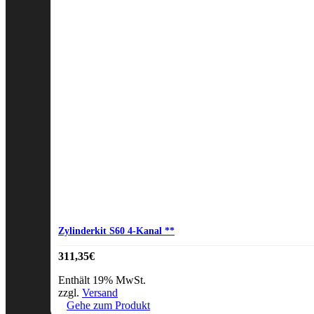
Produktseite
gewählt
werden
Zylinderkit S60 4-Kanal **
311,35
€
Enthält 19% MwSt.
zzgl.
Versand
Gehe zum Produkt