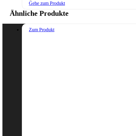
Gehe zum Produkt
Ähnliche Produkte
Dieses
Zum Produkt
Produkt
weist
mehrere
Varianten
auf.
Die
Optionen
können
auf
der
Produktseite
gewählt
werden