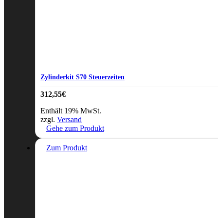
Zylinderkit S70 Steuerzeiten
312,55
€
Enthält 19% MwSt.
zzgl.
Versand
Gehe zum Produkt
Dieses
Zum Produkt
Produkt
weist
mehrere
Varianten
auf.
Die
Optionen
können