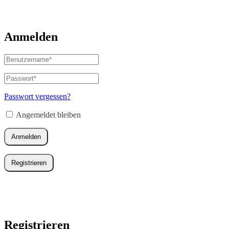
Anmelden
Benutzername
oder
E-
Passwort
*
Erforderlich
Mail-
Adresse
*
Passwort vergessen?
Erforderlich
Angemeldet bleiben
Anmelden
Registrieren
Registrieren