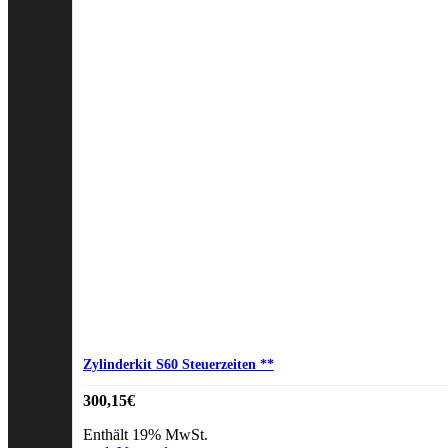
auf
der
Produktseite
gewählt
werden
Zylinderkit S60 Steuerzeiten **
300,15
€
Enthält 19% MwSt.