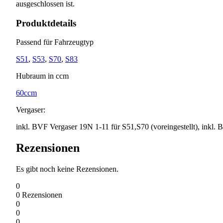
ausgeschlossen ist.
Produktdetails
Passend für Fahrzeugtyp
S51
,
S53
,
S70
,
S83
Hubraum in ccm
60ccm
Vergaser:
inkl. BVF Vergaser 19N 1-11 für S51,S70 (voreingestellt), inkl.
Rezensionen
Es gibt noch keine Rezensionen.
0
0
Rezensionen
0
0
0