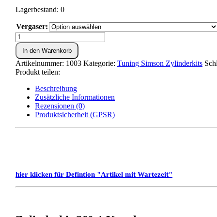
Lagerbestand: 0
Vergaser:
Zylinderkit
S60
In den Warenkorb
4-
Kanal
Artikelnummer:
1003
Kategorie:
Tuning Simson Zylinderkits
Sch
**
Produkt teilen:
Menge
Beschreibung
Zusätzliche Informationen
Rezensionen (0)
Produktsicherheit (GPSR)
hier klicken für Defintion "Artikel mit Wartezeit"