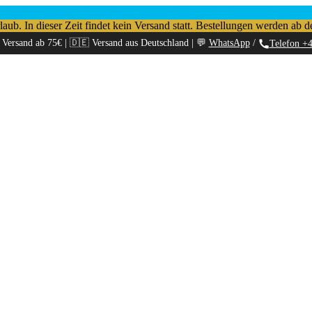
b. In dieser Zeit findet kein Versand statt. Bestellungen werden ab d
 Versand ab 75€ | 🇩🇪 Versand aus Deutschland | 💬
WhatsApp
/
Telefon +