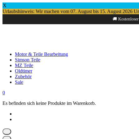
X
Urlaubshinweis: Wir machen vom 07. August bis 15. August 2026 Urlau
Springe
🚚 Kostenloser
zum
Inhalt
Motor & Teile Bearbeitung
Simson Teile
MZ Teile
Oldtimer
Zubehör
Sale
0
Es befinden sich keine Produkte im Warenkorb.