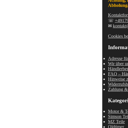
Achtung, 
Abholung/
Kontaktfor
☏
+4917
✉
kontakt
Cookies be
Informa
Adresse fü
Wir über u
Händlerber
FAQ – Häu
Hinweise z
Widerrufsb
Zahlung &
Kategor
Motor & Te
Simson Tei
MZ Teile
Oldtimer