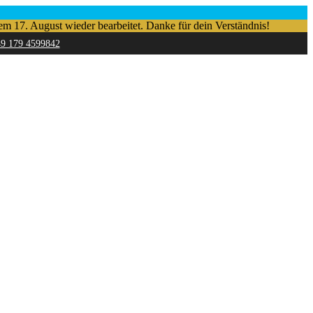
em 17. August wieder bearbeitet. Danke für dein Verständnis!
49 179 4599842