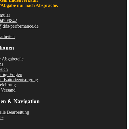
kein Ladenverkauf!
Abgabe nur nach Absprache.
mular
94599842
@dds-performance.de
arbeiten
tionen
r Abgabeteile
ns
eich
fige Fragen
u Batterieentsorgung
elehrung
 Versand
ien & Navigation
ile Bearbeitung
le