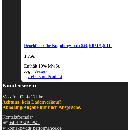
Druckfeder für Kupplungskorb S50,KR51/1,SR4-
1,75
€
Enthält 19% MwSt.
zzgl.
Versand
Gehe zum Produkt
Kundenservice
Mo.-Fr.: 09 bis 17Uhr
Achtung, kein Ladenverkauf!
Abholung/Abgabe nur nach Absprache.
Kontaktformular
☏
+491794599842
✉
kontakt@dds-performance.de