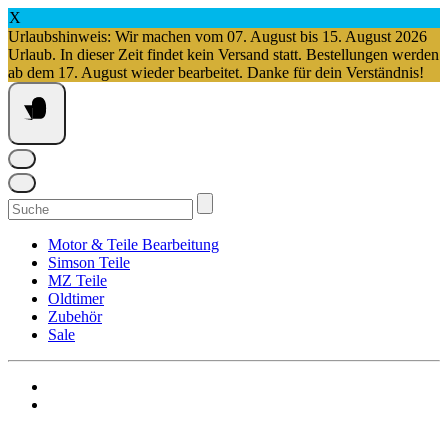
X
Urlaubshinweis: Wir machen vom 07. August bis 15. August 2026
Urlaub. In dieser Zeit findet kein Versand statt. Bestellungen werden
ab dem 17. August wieder bearbeitet. Danke für dein Verständnis!
Springe
zum
Inhalt
Suchen
nach:
Motor & Teile Bearbeitung
Simson Teile
MZ Teile
Oldtimer
Zubehör
Sale