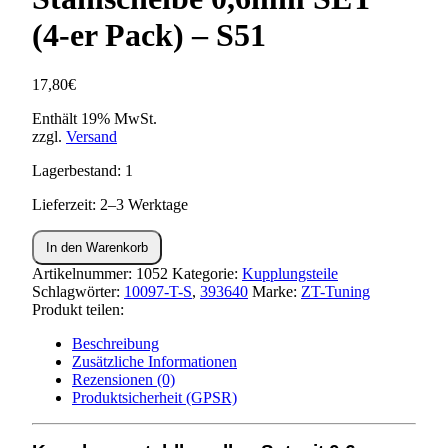
(4-er Pack) – S51
17,80
€
Enthält 19% MwSt.
zzgl.
Versand
Lagerbestand: 1
Lieferzeit: 2–3 Werktage
ZT
In den Warenkorb
Kupplungslamelle
Kupplungsscheibe
Artikelnummer:
1052
Kategorie:
Kupplungsteile
Stahlscheibe
Schlagwörter:
10097-T-S
,
393640
Marke:
ZT-Tuning
0,6mm
Produkt teilen:
SET
Beschreibung
(4-
Zusätzliche Informationen
er
Rezensionen (0)
Pack)
Produktsicherheit (GPSR)
-
S51
Menge