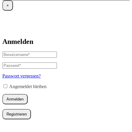
×
Anmelden
Benutzername
oder
E-
Passwort
*
Erforderlich
Mail-
Adresse
*
Passwort vergessen?
Erforderlich
Angemeldet bleiben
Anmelden
Registrieren