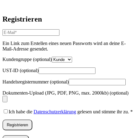
Registrieren
E-
Mail-
Adresse
*
Ein Link zum Erstellen eines neuen Passworts wird an deine E-
Erforderlich
Mail-Adresse gesendet.
Kundengruppe
(optional)
UST-ID
(optional)
Handelsregisternummer
(optional)
Dokumenten-Upload (JPG, PDF, PNG, max. 2000kb)
(optional)
Ich habe die
Datenschutzerklärung
gelesen und stimme ihr zu.
*
Registrieren