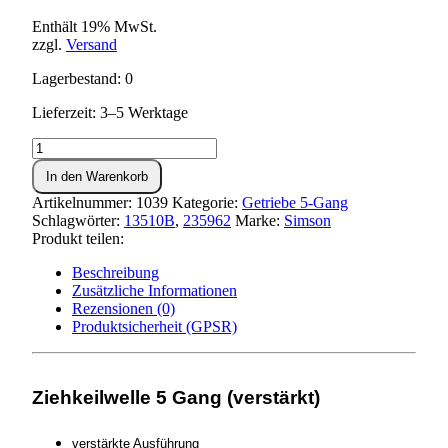
Enthält 19% MwSt.
zzgl.
Versand
Lagerbestand: 0
Lieferzeit: 3–5 Werktage
Ziehkeilwelle
5-
In den Warenkorb
Gang
(verstärkt)
Artikelnummer:
1039
Kategorie:
Getriebe 5-Gang
Menge
Schlagwörter:
13510B
,
235962
Marke:
Simson
Produkt teilen:
Beschreibung
Zusätzliche Informationen
Rezensionen (0)
Produktsicherheit (GPSR)
Ziehkeilwelle 5 Gang (verstärkt)
verstärkte Ausführung