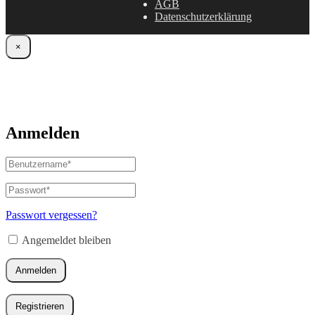
AGB
Datenschutzerklärung
×
Anmelden
Benutzername
oder
E-
Passwort
*
Erforderlich
Mail-
Adresse
*
Passwort vergessen?
Erforderlich
Angemeldet bleiben
Anmelden
Registrieren