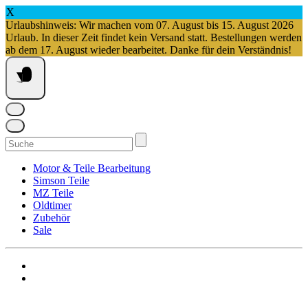
X
Urlaubshinweis: Wir machen vom 07. August bis 15. August 2026
Urlaub. In dieser Zeit findet kein Versand statt. Bestellungen werden
ab dem 17. August wieder bearbeitet. Danke für dein Verständnis!
Springe
zum
Inhalt
Suchen
nach:
Motor & Teile Bearbeitung
Simson Teile
MZ Teile
Oldtimer
Zubehör
Sale