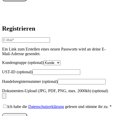
Registrieren
E-
Mail-
Adresse
*
Ein Link zum Erstellen eines neuen Passworts wird an deine E-
Erforderlich
Mail-Adresse gesendet.
Kundengruppe
(optional)
UST-ID
(optional)
Handelsregisternummer
(optional)
Dokumenten-Upload (JPG, PDF, PNG, max. 2000kb)
(optional)
Ich habe die
Datenschutzerklärung
gelesen und stimme ihr zu.
*