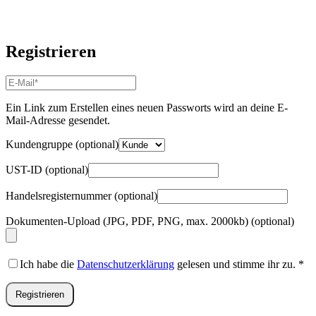
Registrieren
E-
Mail-
Adresse
*
Ein Link zum Erstellen eines neuen Passworts wird an deine E-
Erforderlich
Mail-Adresse gesendet.
Kundengruppe
(optional)
UST-ID
(optional)
Handelsregisternummer
(optional)
Dokumenten-Upload (JPG, PDF, PNG, max. 2000kb)
(optional)
Ich habe die
Datenschutzerklärung
gelesen und stimme ihr zu.
*
Registrieren