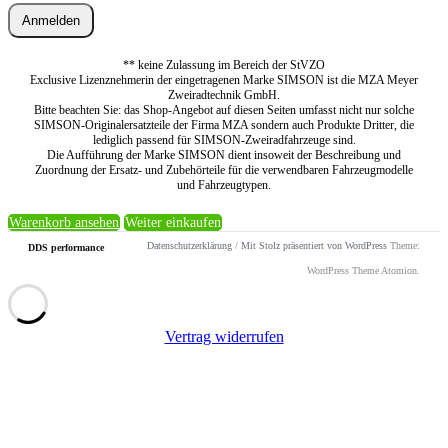
Anmelden
** keine Zulassung im Bereich der StVZO
Exclusive Lizenznehmerin der eingetragenen Marke SIMSON ist die MZA Meyer
Zweiradtechnik GmbH.
Bitte beachten Sie: das Shop-Angebot auf diesen Seiten umfasst nicht nur solche
SIMSON-Originalersatzteile der Firma MZA sondern auch Produkte Dritter, die
lediglich passend für SIMSON-Zweiradfahrzeuge sind.
Die Aufführung der Marke SIMSON dient insoweit der Beschreibung und
Zuordnung der Ersatz- und Zubehörteile für die verwendbaren Fahrzeugmodelle
und Fahrzeugtypen.
Warenkorb ansehen
Weiter einkaufen
Datenschutzerklärung
/
Mit Stolz präsentiert von WordPress
Theme:
DDS performance
WordPress Theme Atomion.
Vertrag widerrufen