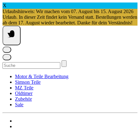
X
Urlaubshinweis: Wir machen vom 07. August bis 15. August 2026
Urlaub. In dieser Zeit findet kein Versand statt. Bestellungen werden
ab dem 17. August wieder bearbeitet. Danke für dein Verständnis!
Springe
zum
Inhalt
Suchen
nach:
Motor & Teile Bearbeitung
Simson Teile
MZ Teile
Oldtimer
Zubehör
Sale