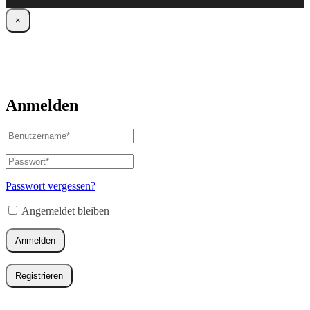
×
Anmelden
Benutzername
oder
E-
Passwort
*
Erforderlich
Mail-
Adresse
*
Passwort vergessen?
Erforderlich
Angemeldet bleiben
Anmelden
Registrieren