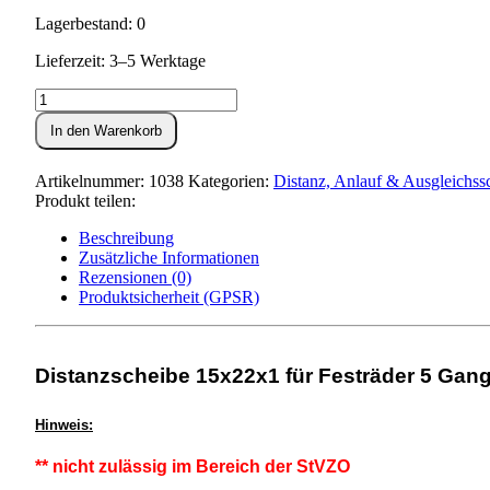
Lagerbestand: 0
Lieferzeit: 3–5 Werktage
Distanzscheibe
15x22x1
In den Warenkorb
für
Festräder
5-
Artikelnummer:
1038
Kategorien:
Distanz, Anlauf & Ausgleichss
Gang
Produkt teilen:
Menge
Beschreibung
Zusätzliche Informationen
Rezensionen (0)
Produktsicherheit (GPSR)
Distanzscheibe 15x22x1 für Festräder 5 Gan
Hinweis:
** nicht zulässig im Bereich der StVZO