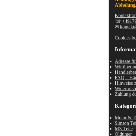
Abholung/
Kontaktfor
☏
+4917
✉
kontakt
Cookies be
Informa
Adresse fü
Wir über u
Händlerber
FAQ – Häu
Hinweise z
Widerrufsb
Zahlung &
Kategor
Motor & Te
Simson Tei
MZ Teile
Oldtimer