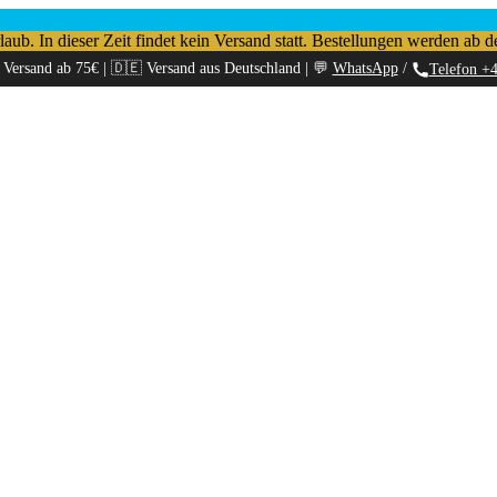
b. In dieser Zeit findet kein Versand statt. Bestellungen werden ab d
 Versand ab 75€ | 🇩🇪 Versand aus Deutschland | 💬
WhatsApp
/
Telefon +