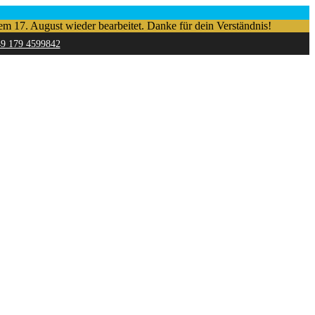
em 17. August wieder bearbeitet. Danke für dein Verständnis!
49 179 4599842