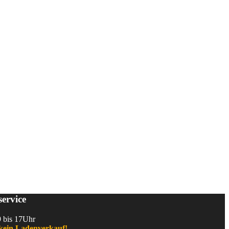
ervice
9 bis 17Uhr
kein Ladenverkauf!