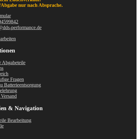
Abgabe nur nach Absprache.
mular
94599842
@dds-performance.de
arbeiten
tionen
r Abgabeteile
ns
eich
fige Fragen
u Batterieentsorgung
elehrung
 Versand
ien & Navigation
ile Bearbeitung
le