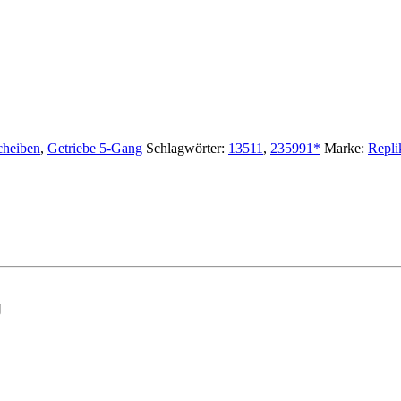
cheiben
,
Getriebe 5-Gang
Schlagwörter:
13511
,
235991*
Marke:
Repli
g