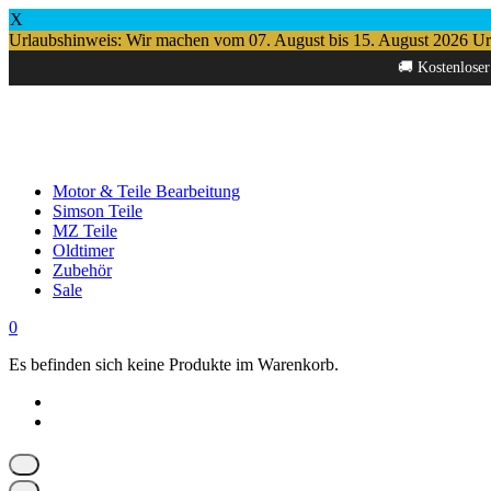
X
Urlaubshinweis: Wir machen vom 07. August bis 15. August 2026 Urlau
Springe
🚚 Kostenloser
zum
Inhalt
Motor & Teile Bearbeitung
Simson Teile
MZ Teile
Oldtimer
Zubehör
Sale
0
Es befinden sich keine Produkte im Warenkorb.