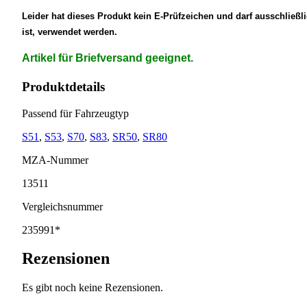
Leider hat dieses Produkt kein E-Prüfzeichen und darf ausschließl
ist, verwendet werden.
Artikel für Briefversand geeignet.
Produktdetails
Passend für Fahrzeugtyp
S51
,
S53
,
S70
,
S83
,
SR50
,
SR80
MZA-Nummer
13511
Vergleichsnummer
235991*
Rezensionen
Es gibt noch keine Rezensionen.