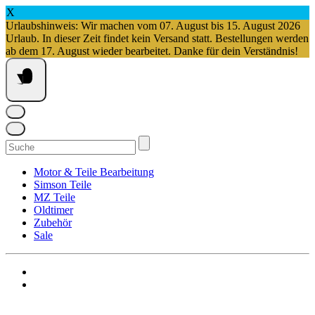
X
Urlaubshinweis: Wir machen vom 07. August bis 15. August 2026
Urlaub. In dieser Zeit findet kein Versand statt. Bestellungen werden
ab dem 17. August wieder bearbeitet. Danke für dein Verständnis!
Springe
zum
Inhalt
Suchen
nach:
Motor & Teile Bearbeitung
Simson Teile
MZ Teile
Oldtimer
Zubehör
Sale