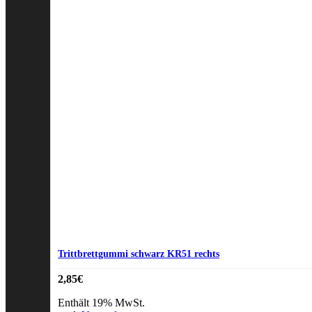
Trittbrettgummi schwarz KR51 rechts
2,85
€
Enthält 19% MwSt.