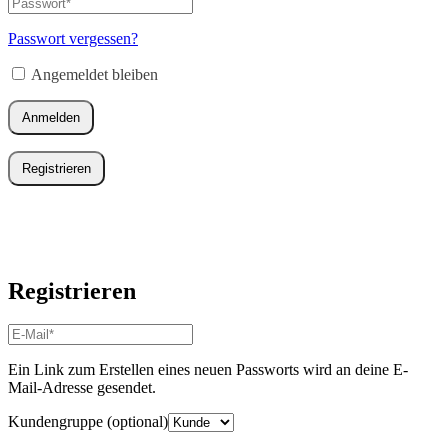
Passwort
*
Erforderlich
Mail-
Adresse
*
Passwort vergessen?
Erforderlich
Angemeldet bleiben
Anmelden
Registrieren
Registrieren
E-
Mail-
Adresse
*
Ein Link zum Erstellen eines neuen Passworts wird an deine E-
Erforderlich
Mail-Adresse gesendet.
Kundengruppe
(optional)