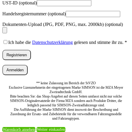
UST-ID
(optional)
Handelsregisternummer
(optional)
Dokumenten-Upload (JPG, PDF, PNG, max. 2000kb)
(optional)
Ich habe die
Datenschutzerklärung
gelesen und stimme ihr zu.
*
Registrieren
Anmelden
** keine Zulassung im Bereich der StVZO
Exclusive Lizenznehmerin der eingetragenen Marke SIMSON ist die MZA Meyer
Zweiradtechnik GmbH.
Bitte beachten Sie: das Shop-Angebot auf diesen Seiten umfasst nicht nur solche
SIMSON-Originalersatzteile der Firma MZA sondern auch Produkte Dritter, die
lediglich passend für SIMSON-Zweiradfahrzeuge sind.
Die Aufführung der Marke SIMSON dient insoweit der Beschreibung und
Zuordnung der Ersatz- und Zubehörteile für die verwendbaren Fahrzeugmodelle
und Fahrzeugtypen.
Warenkorb ansehen
Weiter einkaufen