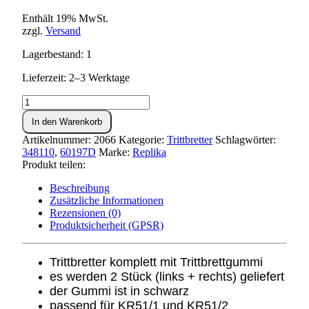
Enthält 19% MwSt.
zzgl.
Versand
Lagerbestand: 1
Lieferzeit: 2–3 Werktage
Trittbrett
KR51
In den Warenkorb
rechts
+
Artikelnummer:
2066
Kategorie:
Trittbretter
Schlagwörter:
links
348110
,
60197D
Marke:
Replika
Menge
Produkt teilen:
Beschreibung
Zusätzliche Informationen
Rezensionen (0)
Produktsicherheit (GPSR)
Trittbretter komplett mit Trittbrettgummi
es werden 2 Stück (links + rechts) geliefert
der Gummi ist in schwarz
passend für KR51/1 und KR51/2