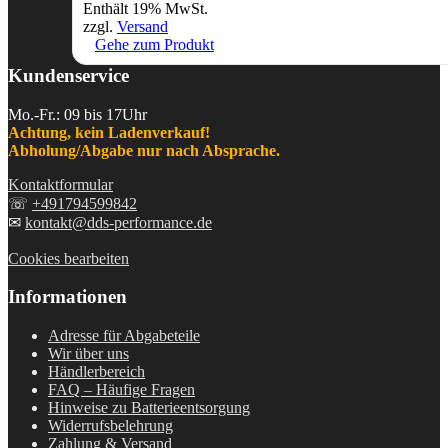
Enthält 19% MwSt.
zzgl.
Versand
Gehe zum Produkt
Kundenservice
Mo.-Fr.: 09 bis 17Uhr
Achtung, kein Ladenverkauf!
Abholung/Abgabe nur nach Absprache.
Kontaktformular
☏
+491794599842
✉
kontakt@dds-performance.de
Cookies bearbeiten
Informationen
Adresse für Abgabeteile
Wir über uns
Händlerbereich
FAQ – Häufige Fragen
Hinweise zu Batterieentsorgung
Widerrufsbelehrung
Zahlung & Versand