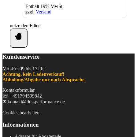
Enthält 19% MwSt.
zzgl.
Versand
nutze den Filter
Kundenservice
Mo.-Fr.: 09 bis 17Uhr
Achtung, kein Ladenverkauf!
Abholung/Abgabe nur nach Absprache.
Kontaktformular
☏
+491794599842
✉
kontakt@dds-performance.de
Cookies bearbeiten
Informationen
Adresse für Abgabeteile