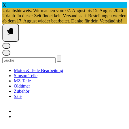
X
Urlaubshinweis: Wir machen vom 07. August bis 15. August 2026
Urlaub. In dieser Zeit findet kein Versand statt. Bestellungen werden
ab dem 17. August wieder bearbeitet. Danke für dein Verständnis!
Springe
zum
Inhalt
Suchen
nach:
Motor & Teile Bearbeitung
Simson Teile
MZ Teile
Oldtimer
Zubehör
Sale