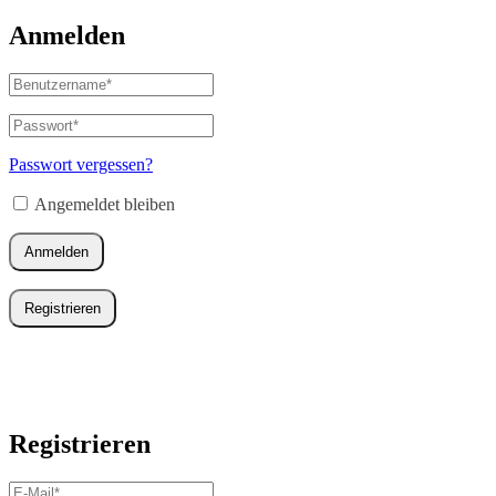
Anmelden
Benutzername
oder
E-
Passwort
*
Erforderlich
Mail-
Adresse
*
Passwort vergessen?
Erforderlich
Angemeldet bleiben
Anmelden
Registrieren
Registrieren
E-