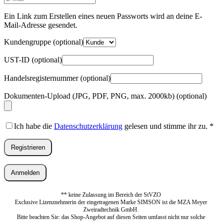
Mail-
Adresse
*
Ein Link zum Erstellen eines neuen Passworts wird an deine E-
Erforderlich
Mail-Adresse gesendet.
Kundengruppe
(optional)
UST-ID
(optional)
Handelsregisternummer
(optional)
Dokumenten-Upload (JPG, PDF, PNG, max. 2000kb)
(optional)
Ich habe die
Datenschutzerklärung
gelesen und stimme ihr zu.
*
Registrieren
Anmelden
** keine Zulassung im Bereich der StVZO
Exclusive Lizenznehmerin der eingetragenen Marke SIMSON ist die MZA Meyer
Zweiradtechnik GmbH.
Bitte beachten Sie: das Shop-Angebot auf diesen Seiten umfasst nicht nur solche