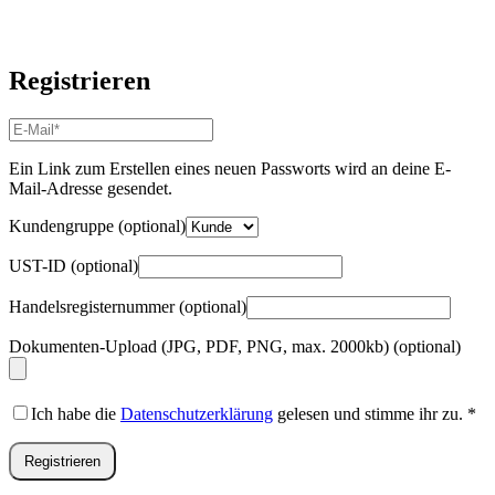
Registrieren
E-
Mail-
Adresse
*
Ein Link zum Erstellen eines neuen Passworts wird an deine E-
Erforderlich
Mail-Adresse gesendet.
Kundengruppe
(optional)
UST-ID
(optional)
Handelsregisternummer
(optional)
Dokumenten-Upload (JPG, PDF, PNG, max. 2000kb)
(optional)
Ich habe die
Datenschutzerklärung
gelesen und stimme ihr zu.
*
Registrieren