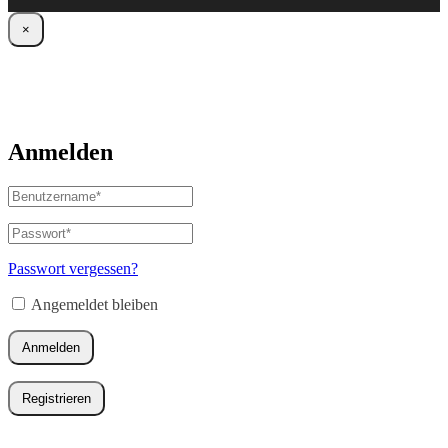
×
Anmelden
Benutzername
oder
E-
Passwort
*
Erforderlich
Mail-
Adresse
*
Passwort vergessen?
Erforderlich
Angemeldet bleiben
Anmelden
Registrieren