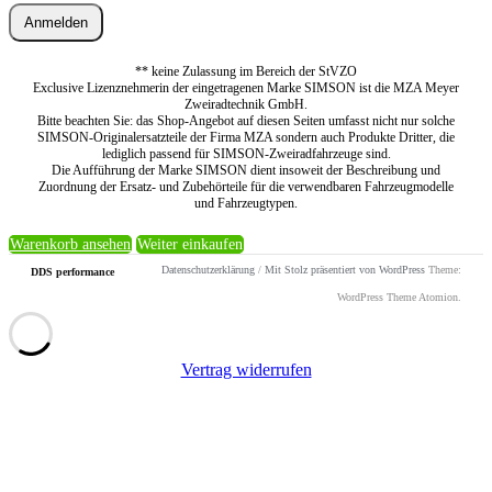
Anmelden
** keine Zulassung im Bereich der StVZO
Exclusive Lizenznehmerin der eingetragenen Marke SIMSON ist die MZA Meyer
Zweiradtechnik GmbH.
Bitte beachten Sie: das Shop-Angebot auf diesen Seiten umfasst nicht nur solche
SIMSON-Originalersatzteile der Firma MZA sondern auch Produkte Dritter, die
lediglich passend für SIMSON-Zweiradfahrzeuge sind.
Die Aufführung der Marke SIMSON dient insoweit der Beschreibung und
Zuordnung der Ersatz- und Zubehörteile für die verwendbaren Fahrzeugmodelle
und Fahrzeugtypen.
Warenkorb ansehen
Weiter einkaufen
Datenschutzerklärung
/
Mit Stolz präsentiert von WordPress
Theme:
DDS performance
WordPress Theme Atomion.
Vertrag widerrufen