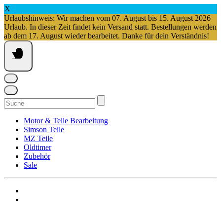
X
Urlaubshinweis: Wir machen vom 07. August bis 15. August 2026
Urlaub. In dieser Zeit findet kein Versand statt. Bestellungen werden
ab dem 17. August wieder bearbeitet. Danke für dein Verständnis!
Springe
zum
Inhalt
Suchen
nach:
Motor & Teile Bearbeitung
Simson Teile
MZ Teile
Oldtimer
Zubehör
Sale