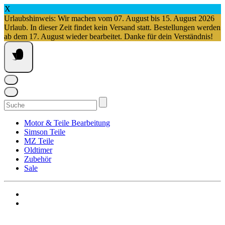
X
Urlaubshinweis: Wir machen vom 07. August bis 15. August 2026
Urlaub. In dieser Zeit findet kein Versand statt. Bestellungen werden
ab dem 17. August wieder bearbeitet. Danke für dein Verständnis!
Springe
zum
Inhalt
Suchen
nach:
Motor & Teile Bearbeitung
Simson Teile
MZ Teile
Oldtimer
Zubehör
Sale