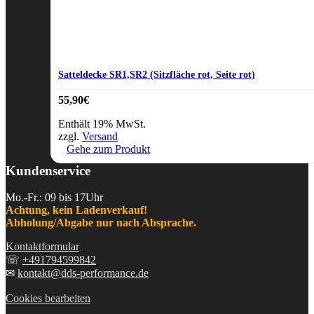
Satteldecke SR1,SR2 (Sitzfläche rot, Seite rot)
55,90
€
Enthält 19% MwSt.
zzgl.
Versand
Gehe zum Produkt
Kundenservice
Mo.-Fr.: 09 bis 17Uhr
Achtung, kein Ladenverkauf!
Abholung/Abgabe nur nach Absprache.
Kontaktformular
☏
+491794599842
✉
kontakt@dds-performance.de
Cookies bearbeiten