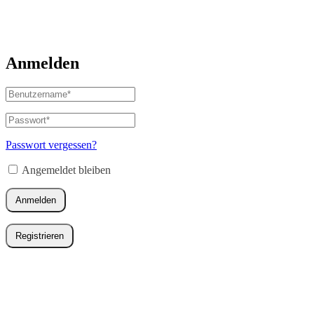
Anmelden
Benutzername
oder
E-
Passwort
*
Erforderlich
Mail-
Adresse
*
Passwort vergessen?
Erforderlich
Angemeldet bleiben
Anmelden
Registrieren