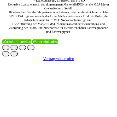
** keine Zulassung im Bereich der StVZO
Exclusive Lizenznehmerin der eingetragenen Marke SIMSON ist die MZA Meyer
Zweiradtechnik GmbH.
Bitte beachten Sie: das Shop-Angebot auf diesen Seiten umfasst nicht nur solche
SIMSON-Originalersatzteile der Firma MZA sondern auch Produkte Dritter, die
lediglich passend für SIMSON-Zweiradfahrzeuge sind.
Die Aufführung der Marke SIMSON dient insoweit der Beschreibung und
Zuordnung der Ersatz- und Zubehörteile für die verwendbaren Fahrzeugmodelle
und Fahrzeugtypen.
Warenkorb ansehen
Weiter einkaufen
Vertrag widerrufen