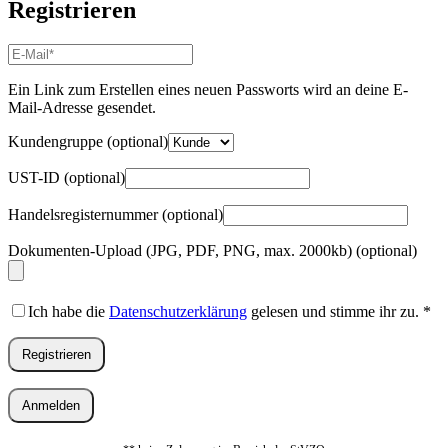
Registrieren
E-
Mail-
Adresse
*
Ein Link zum Erstellen eines neuen Passworts wird an deine E-
Erforderlich
Mail-Adresse gesendet.
Kundengruppe
(optional)
UST-ID
(optional)
Handelsregisternummer
(optional)
Dokumenten-Upload (JPG, PDF, PNG, max. 2000kb)
(optional)
Ich habe die
Datenschutzerklärung
gelesen und stimme ihr zu.
*
Registrieren
Anmelden