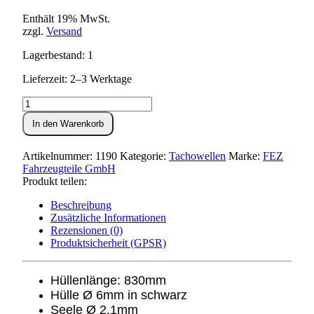
Enthält 19% MwSt.
zzgl.
Versand
Lagerbestand: 1
Lieferzeit: 2–3 Werktage
Tachowelle
S50,S51,S70
In den Warenkorb
und
ENDURO
Menge
Artikelnummer:
1190
Kategorie:
Tachowellen
Marke:
FEZ
Fahrzeugteile GmbH
Produkt teilen:
Beschreibung
Zusätzliche Informationen
Rezensionen (0)
Produktsicherheit (GPSR)
Hüllenlänge: 830mm
Hülle Ø 6mm in schwarz
Seele Ø 2,1mm