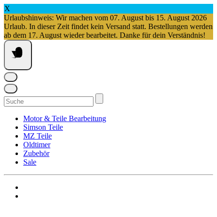
X
Urlaubshinweis: Wir machen vom 07. August bis 15. August 2026
Urlaub. In dieser Zeit findet kein Versand statt. Bestellungen werden
ab dem 17. August wieder bearbeitet. Danke für dein Verständnis!
Springe
zum
Inhalt
Suchen
nach:
Motor & Teile Bearbeitung
Simson Teile
MZ Teile
Oldtimer
Zubehör
Sale