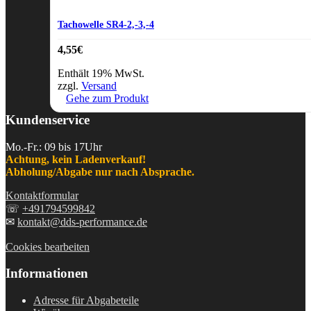
Tachowelle SR4-2,-3,-4
4,55
€
Enthält 19% MwSt.
zzgl.
Versand
Gehe zum Produkt
Kundenservice
Mo.-Fr.: 09 bis 17Uhr
Achtung, kein Ladenverkauf!
Abholung/Abgabe nur nach Absprache.
Kontaktformular
☏
+491794599842
✉
kontakt@dds-performance.de
Cookies bearbeiten
Informationen
Adresse für Abgabeteile