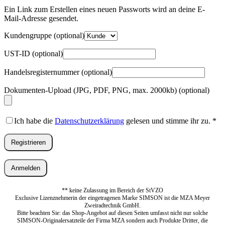
Adresse
*
Ein Link zum Erstellen eines neuen Passworts wird an deine E-
Erforderlich
Mail-Adresse gesendet.
Kundengruppe
(optional)
UST-ID
(optional)
Handelsregisternummer
(optional)
Dokumenten-Upload (JPG, PDF, PNG, max. 2000kb)
(optional)
Ich habe die
Datenschutzerklärung
gelesen und stimme ihr zu.
*
Registrieren
Anmelden
** keine Zulassung im Bereich der StVZO
Exclusive Lizenznehmerin der eingetragenen Marke SIMSON ist die MZA Meyer
Zweiradtechnik GmbH.
Bitte beachten Sie: das Shop-Angebot auf diesen Seiten umfasst nicht nur solche
SIMSON-Originalersatzteile der Firma MZA sondern auch Produkte Dritter, die