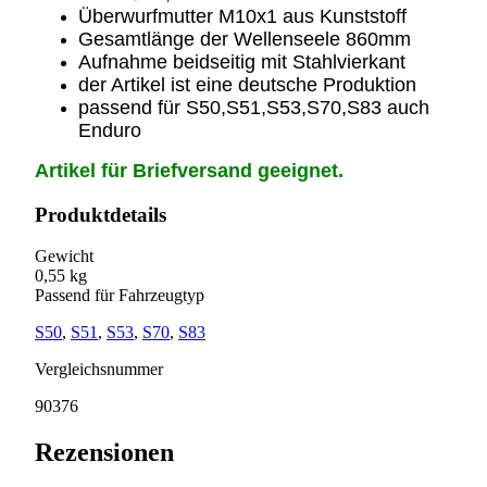
Überwurfmutter M10x1 aus Kunststoff
Gesamtlänge der Wellenseele 860mm
Aufnahme beidseitig mit Stahlvierkant
der Artikel ist eine deutsche Produktion
passend für S50,S51,S53,S70,S83 auch
Enduro
Artikel für Briefversand geeignet.
Produktdetails
Gewicht
0,55 kg
Passend für Fahrzeugtyp
S50
,
S51
,
S53
,
S70
,
S83
Vergleichsnummer
90376
Rezensionen