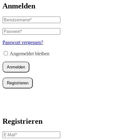
Anmelden
Benutzername
oder
E-
Passwort
*
Erforderlich
Mail-
Adresse
*
Passwort vergessen?
Erforderlich
Angemeldet bleiben
Anmelden
Registrieren
Registrieren
E-
Mail-