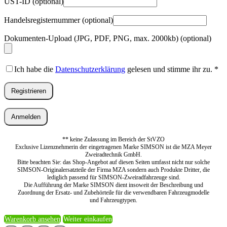
UST-ID
(optional)
Handelsregisternummer
(optional)
Dokumenten-Upload (JPG, PDF, PNG, max. 2000kb)
(optional)
Ich habe die
Datenschutzerklärung
gelesen und stimme ihr zu.
*
Registrieren
Anmelden
** keine Zulassung im Bereich der StVZO
Exclusive Lizenznehmerin der eingetragenen Marke SIMSON ist die MZA Meyer
Zweiradtechnik GmbH.
Bitte beachten Sie: das Shop-Angebot auf diesen Seiten umfasst nicht nur solche
SIMSON-Originalersatzteile der Firma MZA sondern auch Produkte Dritter, die
lediglich passend für SIMSON-Zweiradfahrzeuge sind.
Die Aufführung der Marke SIMSON dient insoweit der Beschreibung und
Zuordnung der Ersatz- und Zubehörteile für die verwendbaren Fahrzeugmodelle
und Fahrzeugtypen.
Warenkorb ansehen
Weiter einkaufen