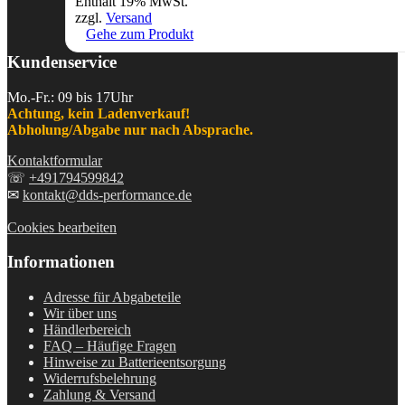
Enthält 19% MwSt.
zzgl.
Versand
Gehe zum Produkt
Kundenservice
Mo.-Fr.: 09 bis 17Uhr
Achtung, kein Ladenverkauf!
Abholung/Abgabe nur nach Absprache.
Kontaktformular
☏
+491794599842
✉
kontakt@dds-performance.de
Cookies bearbeiten
Informationen
Adresse für Abgabeteile
Wir über uns
Händlerbereich
FAQ – Häufige Fragen
Hinweise zu Batterieentsorgung
Widerrufsbelehrung
Zahlung & Versand