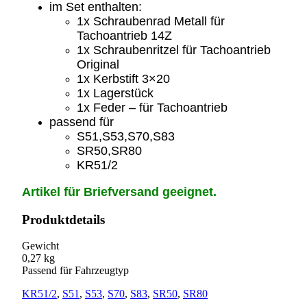
im Set enthalten:
1x Schraubenrad Metall für
Tachoantrieb
14Z
1x Schraubenritzel für Tachoantrieb
Original
1x Kerbstift 3×20
1x Lagerstück
1x Feder – für Tachoantrieb
passend für
S51,S53,S70,S83
SR50,SR80
KR51/2
Artikel für Briefversand geeignet.
Produktdetails
Gewicht
0,27 kg
Passend für Fahrzeugtyp
KR51/2
,
S51
,
S53
,
S70
,
S83
,
SR50
,
SR80