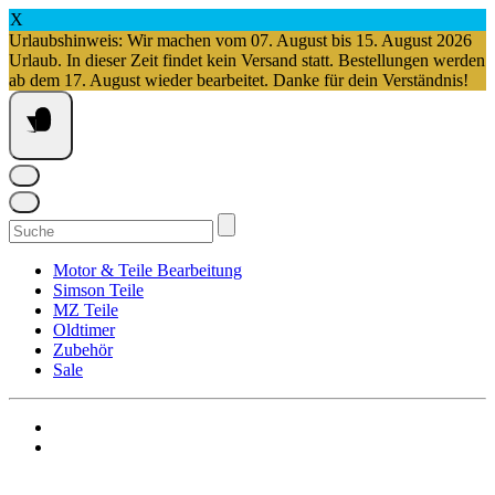
X
Urlaubshinweis: Wir machen vom 07. August bis 15. August 2026
Urlaub. In dieser Zeit findet kein Versand statt. Bestellungen werden
ab dem 17. August wieder bearbeitet. Danke für dein Verständnis!
Springe
zum
Inhalt
Suchen
nach:
Motor & Teile Bearbeitung
Simson Teile
MZ Teile
Oldtimer
Zubehör
Sale