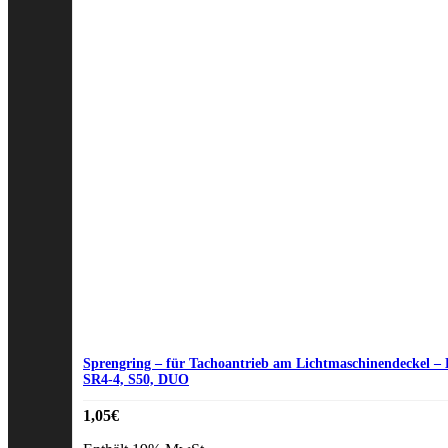
Sprengring – für Tachoantrieb am Lichtmaschinendeckel –
SR4-4, S50, DUO
1,05
€