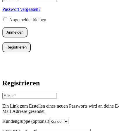
Erforderlich
Mail-
Adresse
*
Passwort vergessen?
Erforderlich
Angemeldet bleiben
Anmelden
Registrieren
Registrieren
E-
Mail-
Adresse
*
Ein Link zum Erstellen eines neuen Passworts wird an deine E-
Erforderlich
Mail-Adresse gesendet.
Kundengruppe
(optional)