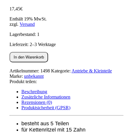
17,45
€
Enthält 19% MwSt.
zzgl.
Versand
Lagerbestand: 1
Lieferzeit: 2–3 Werktage
Tachoantrieb
In den Warenkorb
für
Kettenritzel
15Z
Artikelnummer:
1498
Kategorie:
Antriebe & Kleinteile
(5
Marke:
unbekannt
teilig)
Produkt teilen:
S51,SR50,KR51/2
Menge
Beschreibung
Zusätzliche Informationen
Rezensionen (0)
Produktsicherheit (GPSR)
besteht aus 5 Teilen
für Kettenritzel mit 15 Zahn