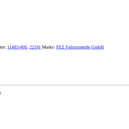
ter:
11403-00S
,
22191
Marke:
FEZ Fahrzeugteile GmbH
e