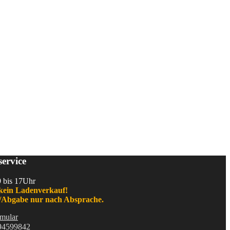
ervice
9 bis 17Uhr
kein Ladenverkauf!
Abgabe nur nach Absprache.
mular
94599842