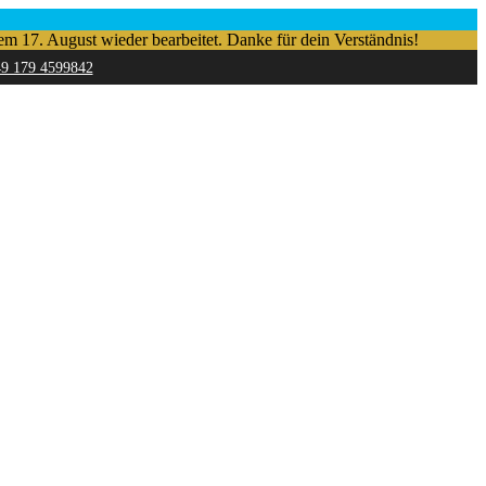
em 17. August wieder bearbeitet. Danke für dein Verständnis!
49 179 4599842