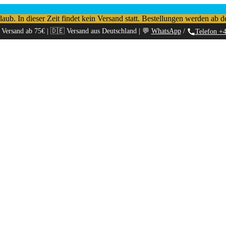
b. In dieser Zeit findet kein Versand statt. Bestellungen werden ab d
 Versand ab 75€ | 🇩🇪 Versand aus Deutschland | 💬
WhatsApp
/
Telefon +