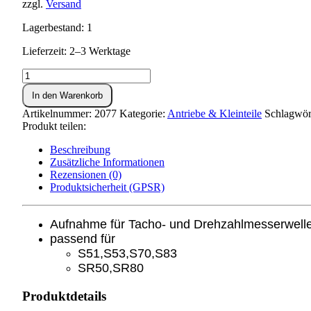
zzgl.
Versand
Lagerbestand: 1
Lieferzeit: 2–3 Werktage
Lagerstück
S51,SR50,S70
In den Warenkorb
Menge
Artikelnummer:
2077
Kategorie:
Antriebe & Kleinteile
Schlagwör
Produkt teilen:
Beschreibung
Zusätzliche Informationen
Rezensionen (0)
Produktsicherheit (GPSR)
Aufnahme für Tacho- und Drehzahlmesserwell
passend für
S51,S53,S70,S83
SR50,SR80
Produktdetails