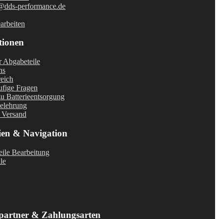
@dds-performance.de
arbeiten
tionen
r Abgabeteile
ns
eich
fige Fragen
u Batterieentsorgung
elehrung
 Versand
ien & Navigation
ile Bearbeitung
le
partner & Zahlungsarten