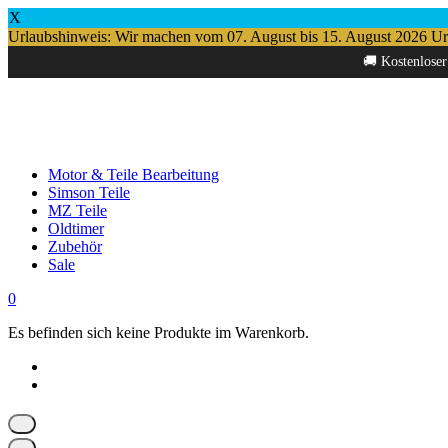
X
Urlaubshinweis: Wir machen vom 07. August bis 15. August 2026 Urlau
Springe
🚚 Kostenloser
zum
Inhalt
Motor & Teile Bearbeitung
Simson Teile
MZ Teile
Oldtimer
Zubehör
Sale
0
Es befinden sich keine Produkte im Warenkorb.