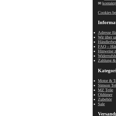
✉
kontakt
Cookies be
Informa
Adresse fü
Wir über u
Händlerber
FAQ – Häu
Hinweise z
Widerrufsb
Zahlung &
Kategor
Motor & Te
Simson Tei
MZ Teile
Oldtimer
Zubehör
Sale
Versand