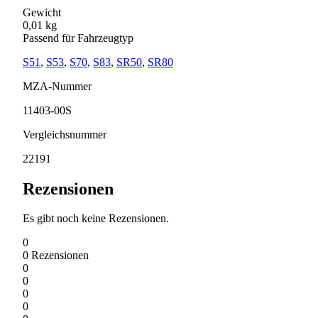
Gewicht
0,01 kg
Passend für Fahrzeugtyp
S51
,
S53
,
S70
,
S83
,
SR50
,
SR80
MZA-Nummer
11403-00S
Vergleichsnummer
22191
Rezensionen
Es gibt noch keine Rezensionen.
0
0
Rezensionen
0
0
0
0