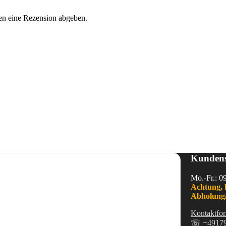
en eine Rezension abgeben.
Kundens
Mo.-Fr.: 0
Achtung, 
Abholung/
Kontaktfor
☏
+4917