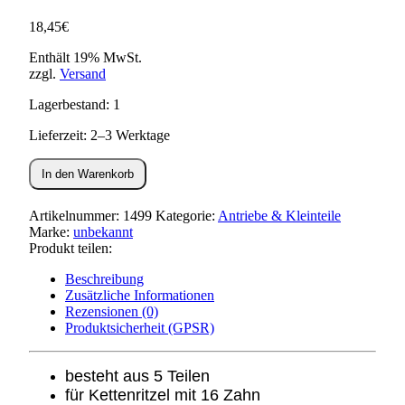
18,45
€
Enthält 19% MwSt.
zzgl.
Versand
Lagerbestand: 1
Lieferzeit: 2–3 Werktage
Tachoantrieb
In den Warenkorb
für
Kettenritzel
16Z
Artikelnummer:
1499
Kategorie:
Antriebe & Kleinteile
(5
Marke:
unbekannt
teilig)
Produkt teilen:
S51,SR50,KR51/2
Menge
Beschreibung
Zusätzliche Informationen
Rezensionen (0)
Produktsicherheit (GPSR)
besteht aus 5 Teilen
für Kettenritzel mit 16 Zahn