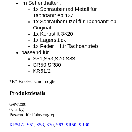
im Set enthalten:
1x Schraubenrad Metall für
Tachoantrieb
13Z
1x Schraubenritzel für Tachoantrieb
Original
1x Kerbstift 3×20
1x Lagerstück
1x Feder – für Tachoantrieb
passend für
S51,S53,S70,S83
SR50,SR80
KR51/2
*B* Briefversand möglich
Produktdetails
Gewicht
0,12 kg
Passend für Fahrzeugtyp
KR51/2
,
S51
,
S53
,
S70
,
S83
,
SR50
,
SR80