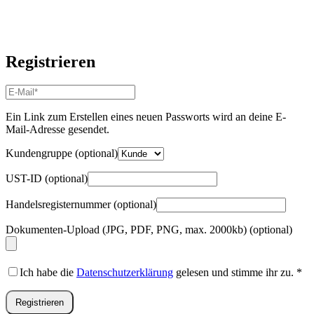
Registrieren
E-
Mail-
Adresse
*
Ein Link zum Erstellen eines neuen Passworts wird an deine E-
Erforderlich
Mail-Adresse gesendet.
Kundengruppe
(optional)
UST-ID
(optional)
Handelsregisternummer
(optional)
Dokumenten-Upload (JPG, PDF, PNG, max. 2000kb)
(optional)
Ich habe die
Datenschutzerklärung
gelesen und stimme ihr zu.
*
Registrieren