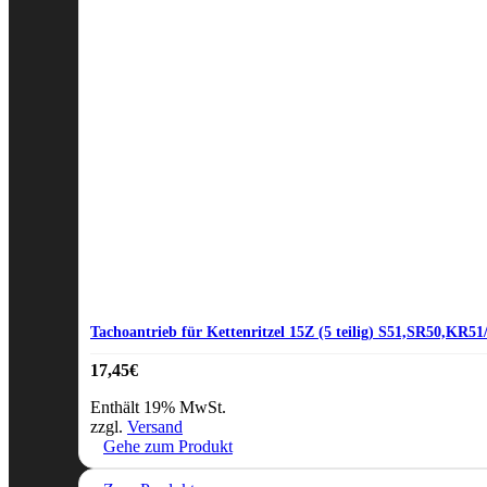
Tachoantrieb für Kettenritzel 15Z (5 teilig) S51,SR50,KR51
17,45
€
Enthält 19% MwSt.
zzgl.
Versand
Gehe zum Produkt