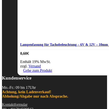
Lampenfassung für Tachobeleuchtung – 6V & 12V – 10mm 
0,60
€
Enthält 19% MwSt.
zzgl.
Versand
Gehe zum Produkt
Kundenservice
Mo.-Fr.: 09 bis 17Uhr
Achtung, kein Ladenverkauf!
Abholung/Abgabe nur nach Absprache.
Kontaktformular