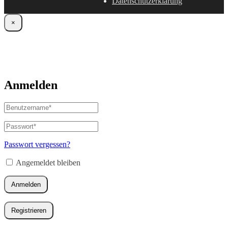
Datenschutzerklärung
×
Anmelden
Benutzername
oder
E-
Passwort
*
Erforderlich
Mail-
Adresse
*
Passwort vergessen?
Erforderlich
Angemeldet bleiben
Anmelden
Registrieren