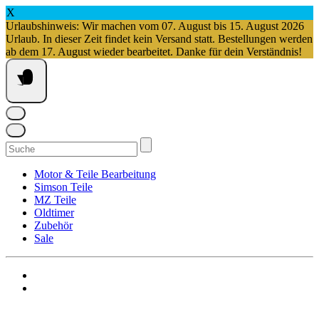
X
Urlaubshinweis: Wir machen vom 07. August bis 15. August 2026
Urlaub. In dieser Zeit findet kein Versand statt. Bestellungen werden
ab dem 17. August wieder bearbeitet. Danke für dein Verständnis!
Springe
zum
Inhalt
Suchen
nach:
Motor & Teile Bearbeitung
Simson Teile
MZ Teile
Oldtimer
Zubehör
Sale