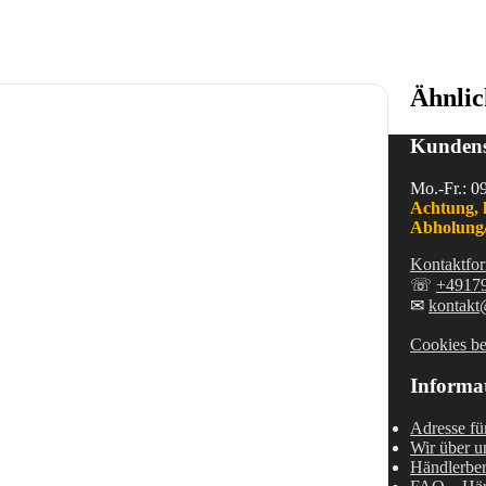
Ähnlic
Kundens
Mo.-Fr.: 0
Achtung, 
Abholung/
Kontaktfor
☏
+4917
✉
kontakt
Cookies be
Informa
Adresse fü
Wir über u
Händlerber