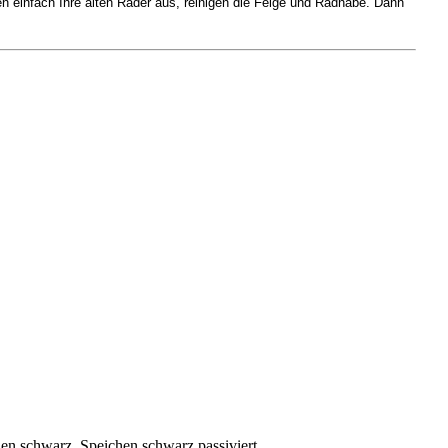
n einfach Ihre alten Räder aus, reinigen die Felge und Radnabe. Dann
en schwarz, Speichen schwarz passiviert