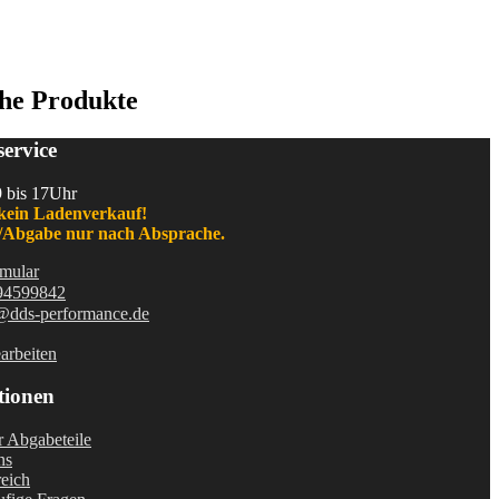
he Produkte
ervice
9 bis 17Uhr
kein Ladenverkauf!
Abgabe nur nach Absprache.
mular
94599842
@dds-performance.de
arbeiten
tionen
r Abgabeteile
ns
eich