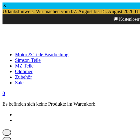
X
Urlaubshinweis: Wir machen vom 07. August bis 15. August 2026 Urlau
Springe
🚚 Kostenloser
zum
Inhalt
Motor & Teile Bearbeitung
Simson Teile
MZ Teile
Oldtimer
Zubehör
Sale
0
Es befinden sich keine Produkte im Warenkorb.