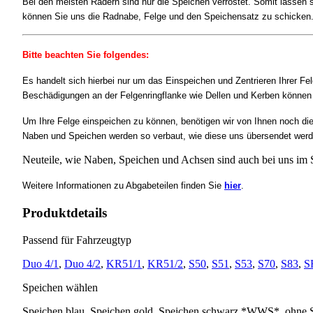
Bei den meisten Rädern sind nur die Speichen verrostet. Somit lassen 
können Sie uns die Radnabe, Felge und den Speichensatz zu schicken. 
Bitte beachten Sie folgendes:
Es handelt sich hierbei nur um das Einspeichen und Zentrieren Ihrer Fel
Beschädigungen an der Felgenringflanke wie Dellen und Kerben können n
Um Ihre Felge einspeichen zu können, benötigen wir von Ihnen noch di
Naben und Speichen werden so verbaut, wie diese uns übersendet werd
Neuteile, wie Naben, Speichen und Achsen sind auch bei uns im S
Weitere Informationen zu Abgabeteilen finden Sie
hier
.
Produktdetails
Passend für Fahrzeugtyp
Duo 4/1
,
Duo 4/2
,
KR51/1
,
KR51/2
,
S50
,
S51
,
S53
,
S70
,
S83
,
S
Speichen wählen
Speichen blau, Speichen gold, Speichen schwarz *WWS*, ohne Sp