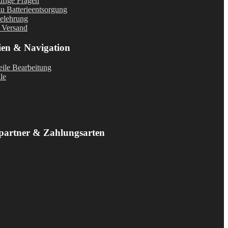
fige Fragen
u Batterieentsorgung
elehrung
 Versand
ien & Navigation
ile Bearbeitung
le
partner & Zahlungsarten