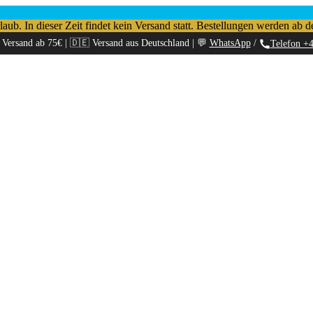
b. In dieser Zeit findet kein Versand statt. Bestellungen werden ab d
 Versand ab 75€ | 🇩🇪 Versand aus Deutschland | 💬
WhatsApp
/
Telefon +