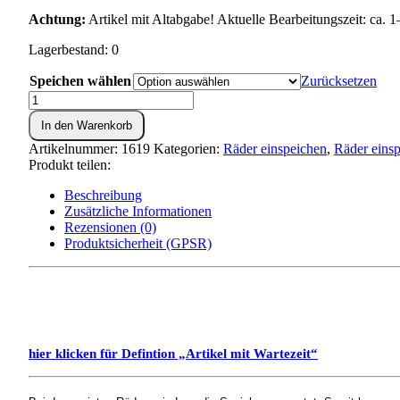
Achtung:
Artikel mit Altabgabe! Aktuelle Bearbeitungszeit: ca.
Lagerbestand: 0
Speichen wählen
Zurücksetzen
Speichenrad
einspeichen
In den Warenkorb
und
zentrieren
Artikelnummer:
1619
Kategorien:
Räder einspeichen
,
Räder eins
für
Produkt teilen:
Simson
S50,S51,KR51,SR4-
Beschreibung
Menge
Zusätzliche Informationen
Rezensionen (0)
Produktsicherheit (GPSR)
hier klicken für Defintion „Artikel mit Wartezeit“