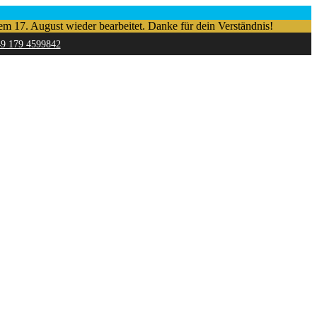
em 17. August wieder bearbeitet. Danke für dein Verständnis!
49 179 4599842