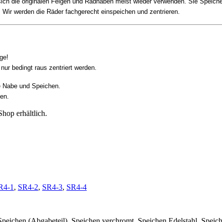
sich die originalen Felgen und Radnaben meist wieder verwenden. Sie Speiche
Wir werden die Räder fachgerecht einspeichen und zentrieren.
ge!
ur bedingt raus zentriert werden.
e Nabe und Speichen.
en.
hop erhältlich.
R4-1
,
SR4-2
,
SR4-3
,
SR4-4
eichen (Abgabeteil), Speichen verchromt, Speichen Edelstahl, Speich