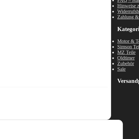
FAQ – Häu
Hinweise z
Widerrufsb
Zahlung &
Kategor
Motor & Te
Simson Tei
MZ Teile
Oldtimer
Zubehör
Sale
Versand