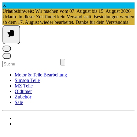
X
Urlaubshinweis: Wir machen vom 07. August bis 15. August 2026
Urlaub. In dieser Zeit findet kein Versand statt. Bestellungen werden
ab dem 17. August wieder bearbeitet. Danke für dein Verständnis!
Springe
zum
Inhalt
Suchen
nach:
Motor & Teile Bearbeitung
Simson Teile
MZ Teile
Oldtimer
Zubehör
Sale