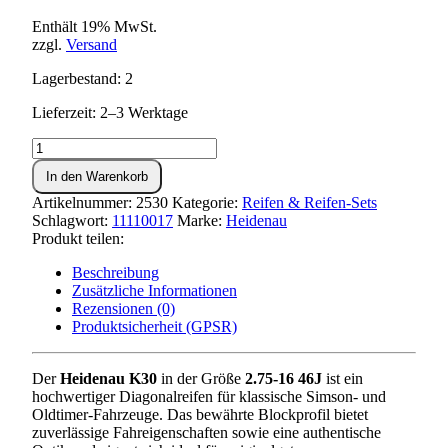
Enthält 19% MwSt.
zzgl.
Versand
Lagerbestand: 2
Lieferzeit: 2–3 Werktage
Reifen
Heidenau
In den Warenkorb
K30
2,75x16
Artikelnummer:
2530
Kategorie:
Reifen & Reifen-Sets
46J
Schlagwort:
11110017
Marke:
Heidenau
-
Produkt teilen:
Straße-
Menge
Beschreibung
Zusätzliche Informationen
Rezensionen (0)
Produktsicherheit (GPSR)
Der
Heidenau K30
in der Größe
2.75-16 46J
ist ein
hochwertiger Diagonalreifen für klassische Simson- und
Oldtimer-Fahrzeuge. Das bewährte Blockprofil bietet
zuverlässige Fahreigenschaften sowie eine authentische