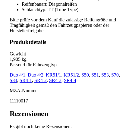
Reifenbauart: Diagonalreifen
Schlauchtyp: TT (Tube Type)
Bitte prüfe vor dem Kauf die zulässige Reifengröße und
Tragfähigkeit gemäß den Fahrzeugpapieren oder der
Herstellerfreigabe.
Produktdetails
Gewicht
1,905 kg
Passend für Fahrzeugtyp
Duo 4/1
,
Duo 4/2
,
KR51/1
,
KR51/2
,
S50
,
S51
,
S53
,
S70
,
S83
,
SR4-1
,
SR4-2
,
SR4-3
,
SR4-4
MZA-Nummer
11110017
Rezensionen
Es gibt noch keine Rezensionen.