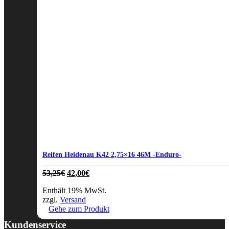
Reifen Heidenau K42 2,75×16 46M -Enduro-
Ursprünglicher
Aktueller
53,25
€
42,00
€
Preis
Preis
Enthält 19% MwSt.
war:
ist:
zzgl.
Versand
53,25€
42,00€.
Gehe zum Produkt
Kundenservice