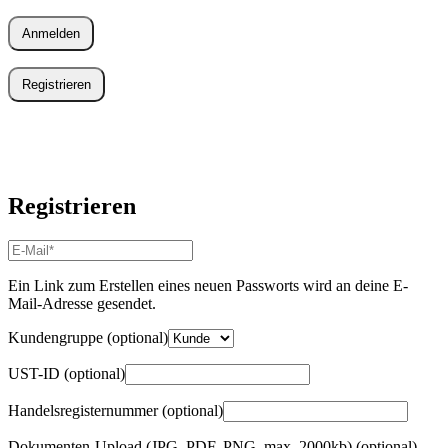
Anmelden
Registrieren
Registrieren
E-
Mail-
Adresse
*
Ein Link zum Erstellen eines neuen Passworts wird an deine E-
Erforderlich
Mail-Adresse gesendet.
Kundengruppe
(optional)
UST-ID
(optional)
Handelsregisternummer
(optional)
Dokumenten-Upload (JPG, PDF, PNG, max. 2000kb)
(optional)