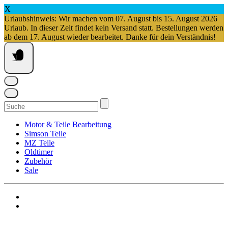
X
Urlaubshinweis: Wir machen vom 07. August bis 15. August 2026
Urlaub. In dieser Zeit findet kein Versand statt. Bestellungen werden
ab dem 17. August wieder bearbeitet. Danke für dein Verständnis!
Springe
zum
Inhalt
Suchen
nach:
Motor & Teile Bearbeitung
Simson Teile
MZ Teile
Oldtimer
Zubehör
Sale