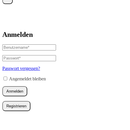
Anmelden
Benutzername
oder
E-
Passwort
*
Erforderlich
Mail-
Adresse
*
Passwort vergessen?
Erforderlich
Angemeldet bleiben
Anmelden
Registrieren