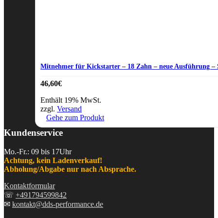
Mitnehmer für Kickstarter – 18 Zahn – neue Ausführung – 
46,60
€
Enthält 19% MwSt.
zzgl.
Versand
Gehe zum Produkt
Kundenservice
Mo.-Fr.: 09 bis 17Uhr
Achtung, kein Ladenverkauf!
Abholung/Abgabe nur nach Absprache.
Kontaktformular
☏
+491794599842
✉
kontakt@dds-performance.de