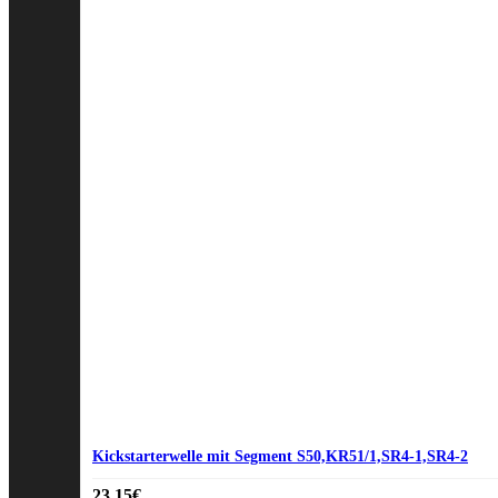
Kickstarterwelle mit Segment S50,KR51/1,SR4-1,SR4-2
23,15
€