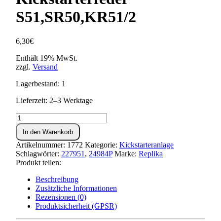
S51,SR50,KR51/2
6,30
€
Enthält 19% MwSt.
zzgl.
Versand
Lagerbestand: 1
Lieferzeit: 2–3 Werktage
Spannblech
Kickstarterfeder
In den Warenkorb
S51,SR50,KR51/2
Menge
Artikelnummer:
1772
Kategorie:
Kickstarteranlage
Schlagwörter:
227951
,
24984P
Marke:
Replika
Produkt teilen:
Beschreibung
Zusätzliche Informationen
Rezensionen (0)
Produktsicherheit (GPSR)