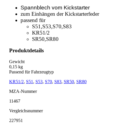
Spannblech vom Kickstarter
zum Einhängen der Kickstarterfeder
passend für
S51,S53,S70,S83
KR51/2
SR50,SR80
Produktdetails
Gewicht
0,15 kg
Passend für Fahrzeugtyp
KR51/2
,
S51
,
S53
,
S70
,
S83
,
SR50
,
SR80
MZA-Nummer
11467
Vergleichsnummer
227951