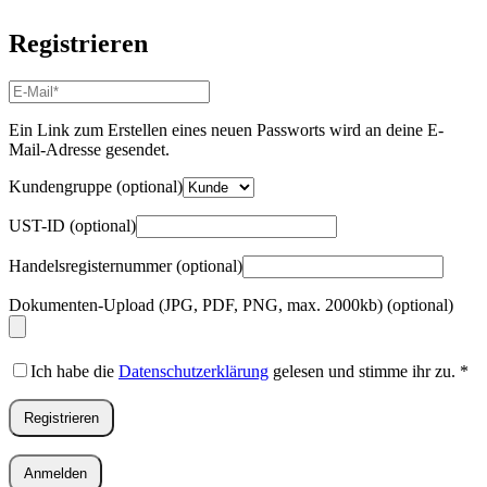
Registrieren
E-
Mail-
Adresse
*
Ein Link zum Erstellen eines neuen Passworts wird an deine E-
Erforderlich
Mail-Adresse gesendet.
Kundengruppe
(optional)
UST-ID
(optional)
Handelsregisternummer
(optional)
Dokumenten-Upload (JPG, PDF, PNG, max. 2000kb)
(optional)
Ich habe die
Datenschutzerklärung
gelesen und stimme ihr zu.
*
Registrieren
Anmelden