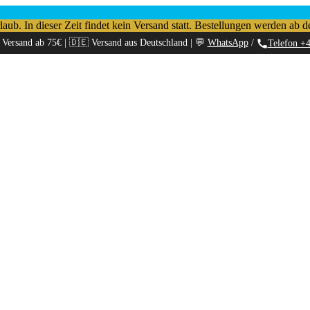
b. In dieser Zeit findet kein Versand statt. Bestellungen werden ab d
 Versand ab 75€ | 🇩🇪 Versand aus Deutschland | 💬
WhatsApp
/
Telefon +