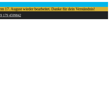
em 17. August wieder bearbeitet. Danke für dein Verständnis!
49 179 4599842