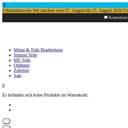
X
Urlaubshinweis: Wir machen vom 07. August bis 15. August 2026 Urlau
Springe
🚚 Kostenloser
zum
Inhalt
Motor & Teile Bearbeitung
Simson Teile
MZ Teile
Oldtimer
Zubehör
Sale
0
Es befinden sich keine Produkte im Warenkorb.