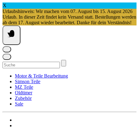
X
Urlaubshinweis: Wir machen vom 07. August bis 15. August 2026
Urlaub. In dieser Zeit findet kein Versand statt. Bestellungen werden
ab dem 17. August wieder bearbeitet. Danke für dein Verständnis!
Springe
zum
Inhalt
Suchen
nach:
Motor & Teile Bearbeitung
Simson Teile
MZ Teile
Oldtimer
Zubehör
Sale