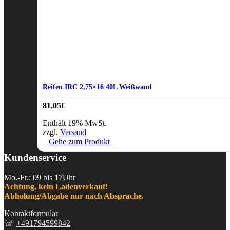
Reifen IRC 2,75×16 40L Weißwand
81,05
€
Enthält 19% MwSt.
zzgl.
Versand
Gehe zum Produkt
Kundenservice
Mo.-Fr.: 09 bis 17Uhr
Achtung, kein Ladenverkauf!
Abholung/Abgabe nur nach Absprache.
Kontaktformular
☏
+491794599842