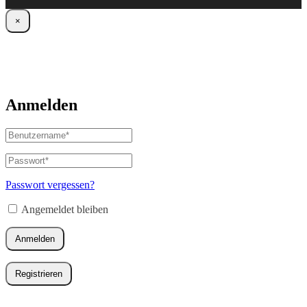
×
Anmelden
Benutzername
oder
E-
Passwort
*
Erforderlich
Mail-
Adresse
*
Passwort vergessen?
Erforderlich
Angemeldet bleiben
Anmelden
Registrieren