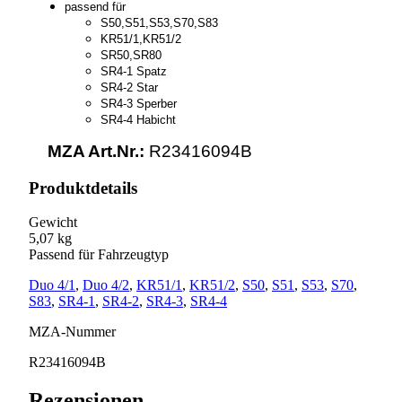
passend für
S50,S51,S53,S70,S83
KR51/1,KR51/2
SR50,SR80
SR4-1 Spatz
SR4-2 Star
SR4-3 Sperber
SR4-4 Habicht
MZA Art.Nr.:
R23416094B
Produktdetails
Gewicht
5,07 kg
Passend für Fahrzeugtyp
Duo 4/1
,
Duo 4/2
,
KR51/1
,
KR51/2
,
S50
,
S51
,
S53
,
S70
,
S83
,
SR4-1
,
SR4-2
,
SR4-3
,
SR4-4
MZA-Nummer
R23416094B
Rezensionen