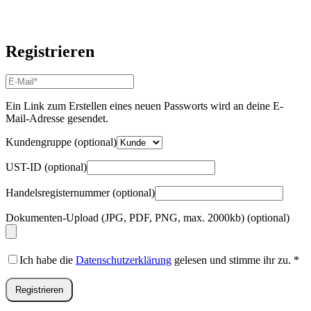
Registrieren
E-
Mail-
Adresse
*
Ein Link zum Erstellen eines neuen Passworts wird an deine E-
Erforderlich
Mail-Adresse gesendet.
Kundengruppe
(optional)
UST-ID
(optional)
Handelsregisternummer
(optional)
Dokumenten-Upload (JPG, PDF, PNG, max. 2000kb)
(optional)
Ich habe die
Datenschutzerklärung
gelesen und stimme ihr zu.
*
Registrieren